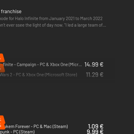
 franchise
 mode for Halo Infinite from January 2021 to March 2022
t ever ssee the light of day now. "I led a large team of
%
14.99 €
Halo Infinite - Campaign - PC & Xbox One (Microsoft Store)
%
11.29 €
Wars 2 - PC & Xbox One (Microsoft Store)
%
%
1.09 €
 Nukem Forever - PC & Mac (Steam)
9.99 €
punk - PC (Steam)