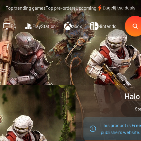
Dagelijkse deals
Top trending games
Top pre-orders
Upcoming
PC
PlayStation
Xbox
Nintendo
Halo 
St
This product is
Free
publisher's website.