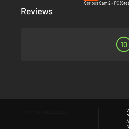
Serious Sam 2 - PC (Ste
Reviews
10
V
P
A
N