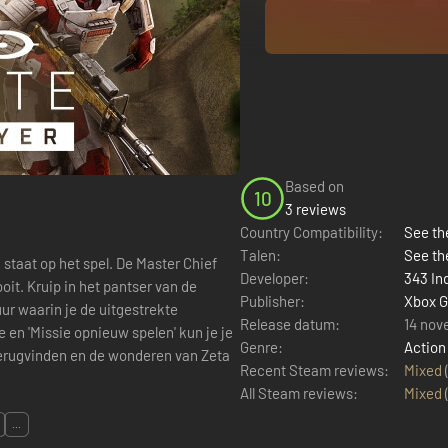
Based on
10
3 reviews
Country Compatibility:
See the
Talen:
See th
Developer:
343 In
t. Kruip in het pantser van de
Publisher:
Xbox G
ur waarin je de uitgestrekte
Release datum:
14 nov
Genre:
Action
erugvinden en de wonderen van Zeta
Recent Steam reviews:
Mixed
All Steam reviews:
Mixed
...