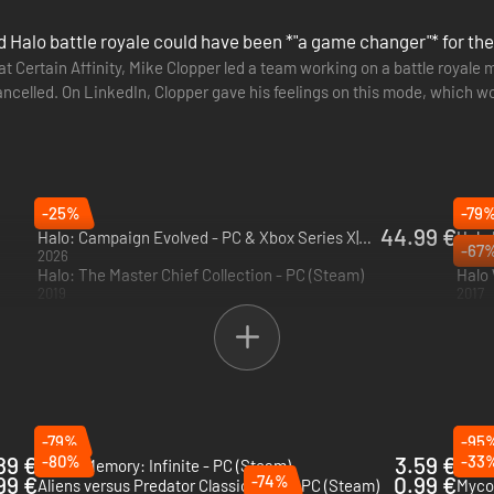
 Halo battle royale could have been *"a game changer"* for the
t Certain Affinity, Mike Clopper led a team working on a battle royale
ncelled. On LinkedIn, Clopper gave his feelings on this mode, which won'
-25%
-79
44.99 €
Halo: Campaign Evolved - PC & Xbox Series X|S (Microsoft Store)
-67
2026
2021
Halo: The Master Chief Collection - PC (Steam)
Halo 
2019
2017
-79%
-95
89 €
-80%
3.59 €
-33
Bright Memory: Infinite - PC (Steam)
Duke
99 €
-74%
0.99 €
Aliens versus Predator Classic 2000 - PC (Steam)
Myco