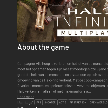
About the game
Campagne: Alle hoop is verloren en het lot van de mensheid staat op het spel. De Master Chief
moet het opnemen tegen zijn meest meedogenloze vijand ooi
grootste held van de mensheid en ervaar een episch avontu
omgeving van de Halo-ring verkent. Met de coöp-campagne en 'Missie opnieuw spelen' kun je je
favoriete momenten opnieuw beleven, verzamelobjecten t
Halo verkennen, alleen of met maximaal drie a...
Lees meer
User tags*:
FPS
SHOOTER
ACTIE
FIRSTPERSON
OPEN WERELD