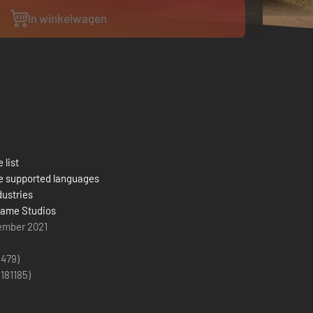
In winkelwagen
 list
e supported languages
dustries
ame Studios
ember 2021
(479)
(
181185
)