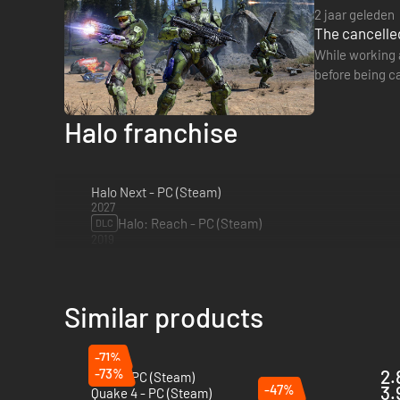
2 jaar geleden
The cancelled
While working a
before being ca
designers…
Halo franchise
Halo Next - PC (Steam)
2027
Halo: Reach - PC (Steam)
DLC
2019
Similar products
-71%
-73%
2.
Rage - PC (Steam)
-47%
3.
Quake 4 - PC (Steam)