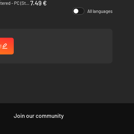
7.49 €
Turok 3: Shadow of Oblivion Remastered - PC (Steam)
All languages
!
Join our community