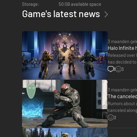
Storage:
50 GB available space
de mogelijkheden voor spannende eigen kaarten en speltype
Game's latest news
3 maanden gel
Halo Infinite
Released over f
has decided to
mode require
1
3
3 maanden gel
The canceled
Rumors about a
canceled along
game, which w
3