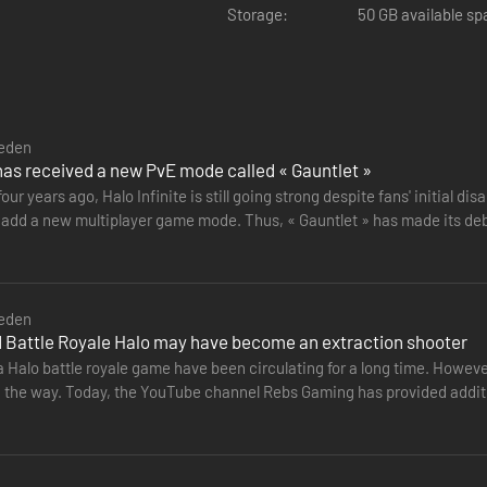
Storage:
50 GB available s
n zijn oneindig. "
eden
 has received a new PvE mode called « Gauntlet »
our years ago, Halo Infinite is still going strong despite fans' initial 
 add a new multiplayer game mode. Thus, « Gauntlet » has made its debu
s…
eden
 Battle Royale Halo may have become an extraction shooter
 Halo battle royale game have been circulating for a long time. Howev
 the way. Today, the YouTube channel Rebs Gaming has provided addition
as in development…