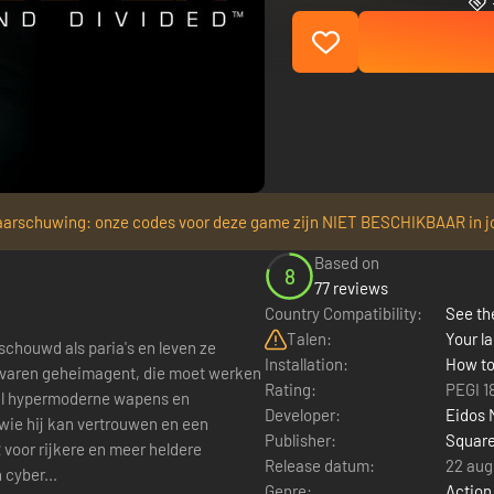
arschuwing: onze codes voor deze game zijn NIET BESCHIKBAAR in j
Based on
8
77 reviews
Country Compatibility:
See the
Talen:
Your la
chouwd als paria's en leven ze
Installation:
How to
rvaren geheimagent, die moet werken
Rating:
PEGI 1
naal hypermoderne wapens en
Developer:
Eidos 
 wie hij kan vertrouwen en een
Publisher:
Square
Release datum:
22 aug
n cyber...
Genre:
Action