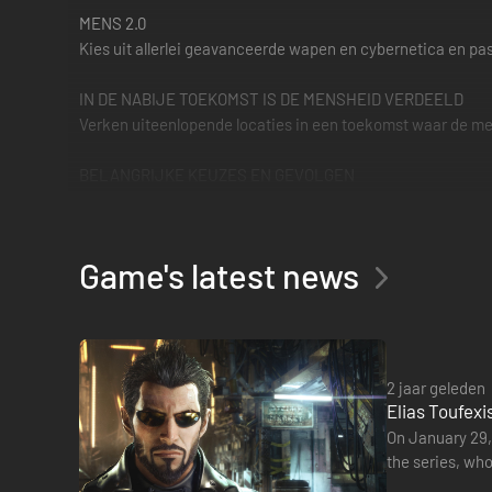
MENS 2.0
Kies uit allerlei geavanceerde wapen en cybernetica en pas
IN DE NABIJE TOEKOMST IS DE MENSHEID VERDEELD
Verken uiteenlopende locaties in een toekomst waar de me
BELANGRIJKE KEUZES EN GEVOLGEN
De acties die je onderneemt spelen een cruciale rol in de af
DEUS EX: MANKIND DIVIDED - BREACH - NIEUW SPELTYP
Game's latest news
Deus Ex: Mankind Divided – Breach is een live speltype, d
*HD-functionaliteit beschikbaar op Xbox One S met onders
2 jaar geleden
Elias Toufexi
On January 29,
the series, who
goodbye to th