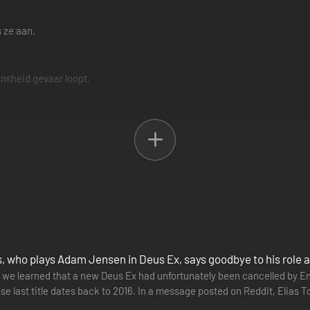
 ze aan.
nsheid gevaar loopt.
loop van het spel.
E
at de gameplay verrijkt met puzzelarcade-elementen.
teunde games en tv's.
s, who plays Adam Jensen in Deus Ex, says goodbye to his role a
 we learned that a new Deus Ex had unfortunately been cancelled by 
se last title dates back to 2016. In a message posted on Reddit, Elias 
is…