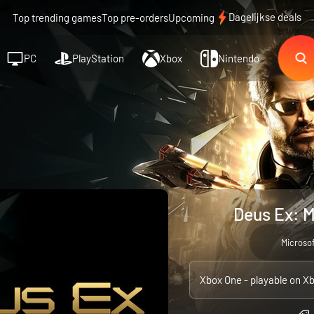
Dagelijkse deals
Top trending games
Top pre-orders
Upcoming
PC
PlayStation
Xbox
Nintendo
Deus Ex: M
Microso