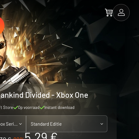
ankind Divided - Xbox One
ft Store
Op voorraad
Instant download
Xbox One - playable on Xbox Series X|S
Standard Editie
5.29 €