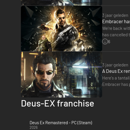
3 jaar geleden
Embracer has
We're back wit
has cancelled t
Montreal. The 
6
3 jaar geleden
A Deus Ex re
Here's a tantal
Embracer has pi
development 
Deus-EX franchise
Deus Ex Remastered - PC (Steam)
2026