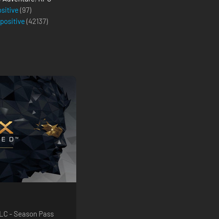
ositive
(97)
 positive
(
42137
)
LC - Season Pass