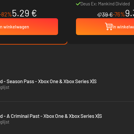
Deus Ex: Mankind Divided
5.29 €
9.
-82%
-76%
39 €
In winkelwagen
In winkel
d - Season Pass - Xbox One & Xbox Series X|S
lijst
 - A Criminal Past - Xbox One & Xbox Series X|S
lijst