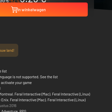
30 €
-82%
In winkelwagen
ouw land!
 list
nguage is not supported. See the list
 activate your game
8
Montreal
,
Feral Interactive (Mac)
,
Feral Interactive (Linux)
 Enix
,
Feral Interactive (Mac)
,
Feral Interactive (Linux)
ustus 2016
,
Adventure
,
RPG