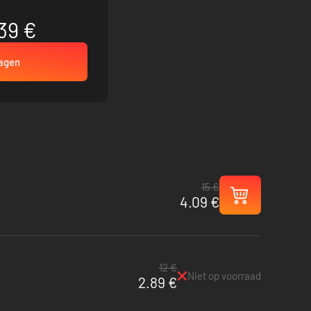
39 €
wagen
15 €
4.09 €
12 €
Niet op voorraad
2.89 €