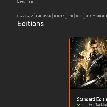
Lees meer
User tags*:
CYBERPUNK
SLUIPEN
RPG
SCIFI
RIJKE VERHAALLI
Editions
Deus Ex: Mankind