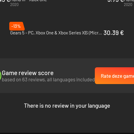
2020
2020
-13%
30.39 €
Gears 5 - PC, Xbox One & Xbox Series X|S (Microsoft Store)
Game review score
Rate deze gam
based on 63 reviews, all languages included
There is no review in your language