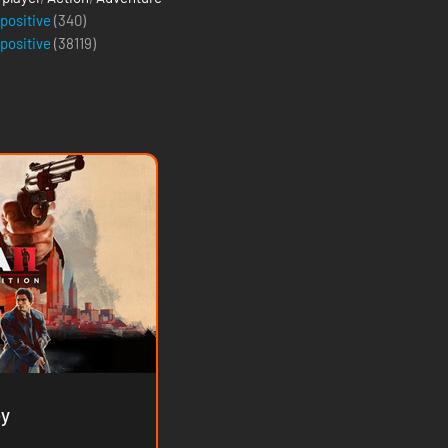
 positive
(340)
 positive
(
38119
)
rkey