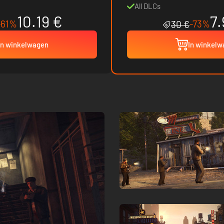
All DLCs
10.19 €
7.
-61%
-73%
30 €
In winkelwagen
In winkel