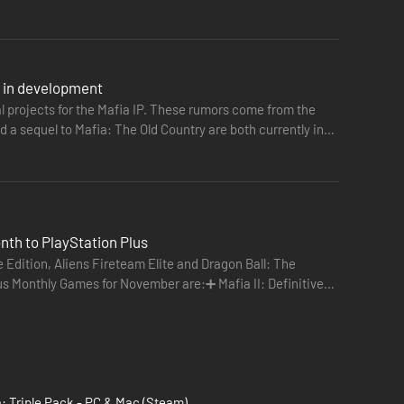
y in development
al projects for the Mafia IP. These rumors come from the
a sequel to Mafia: The Old Country are both currently in
nth to PlayStation Plus
 Edition, Aliens Fireteam Elite and Dragon Ball: The
us Monthly Games for November are:➕ Mafia II: Definitive
: Triple Pack - PC & Mac (Steam)