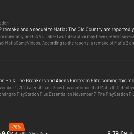
 leren jas en auto in de Definitive Editions van Mafia en Mafia III.
com/SubPnun6Kp—…
eden
2 remake and a sequel to Mafia: The Old Country are reportedl
are inevitably on GTA VI, Take-Two Interactive may have greenlit sever
l MafiaGameVideos. According to the reports, a remake of Mafia 2 and 
Regarding…
gon Ball: The Breakers and Aliens Fireteam Elite coming this mo
mber 1, 2023 at 4:30 p.m. Sony has confirmed that Mafia II: Definitive
oming to PlayStation Plus Essential on November 7. The PlayStation Pl
n Ball:…
-76%
49 €
9.79 €
Mafia III - Xbox One
Mafia