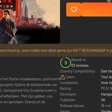
arschuwing: onze codes voor deze game zijn NIET BESCHIKBAAR in j
Based on
9
63 reviews
Country Compatibility:
See the
Talen:
Your la
Installation:
How to
 gangster tijdens de bloeiperiode van
Rating:
PEGI 1
. Oorlogsheld Vito Scaletta komt in
Developer:
Hangar
wil afbetalen. Met zijn gabber Joe
Publisher:
2K
olgen. Drama uit de
Release datum:
18 mei
Genre:
Single