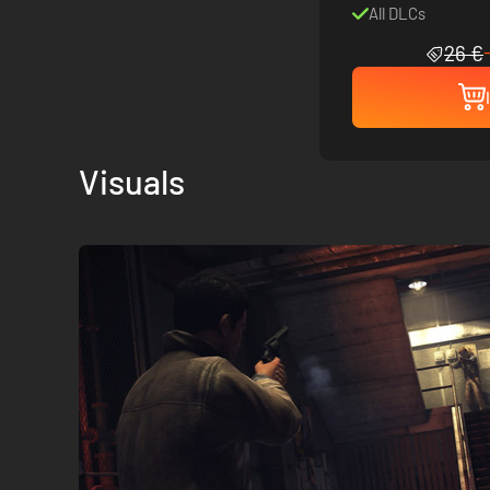
All DLCs
26 €
Visuals