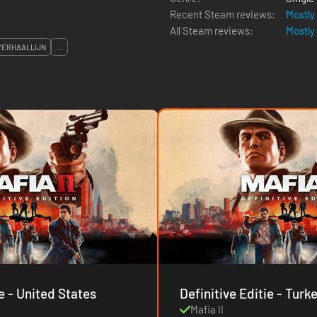
Recent Steam reviews:
Mostly
All Steam reviews:
Mostly
VERHAALLIJN
...
Definitive Editie - United States
Definitive Editie - Tu
Mafia II