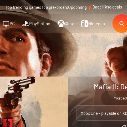
Dagelijkse deals
Top trending games
Top pre-orders
Upcoming
PC
PlayStation
Xbox
Nintendo
Mafia II: D
Microso