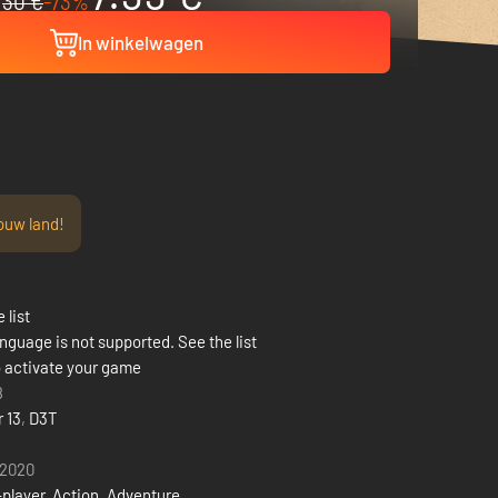
30 €
-73%
In winkelwagen
ouw land!
 list
nguage is not supported. See the list
 activate your game
8
 13
,
D3T
 2020
-player
,
Action
,
Adventure