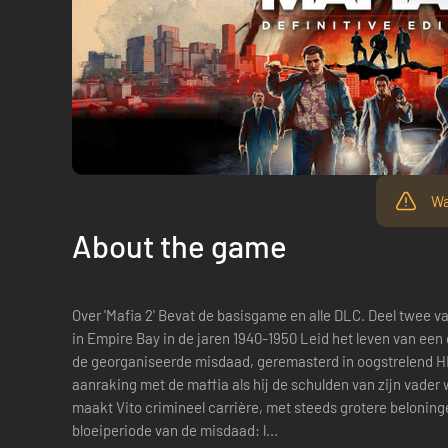
Wa
About the game
Over 'Mafia 2' Bevat de basisgame en alle DLC. Deel twee van het Mafia-misdaadepos, gesitueerd
in Empire Bay in de jaren 1940-1950 Leid het leven van een
de georganiseerde misdaad, geremasterd in oogstrelend HD
aanraking met de maffia als hij de schulden van zijn vader 
maakt Vito crimineel carrière, met steeds grotere beloningen én gev
bloeiperiode van de misdaad: l...