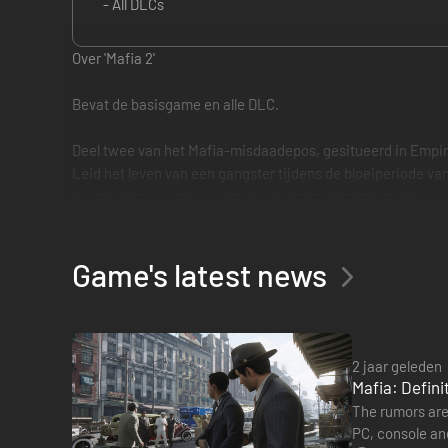
- All DLCs
Over 'Mafia 2'
Bevat de basisgame en alle DLC.
Deel twee van het Mafia-misdaadepos, gesitueerd in Empir
Leid het leven van een gangster tijdens de bloeiperiode va
de schulden van zijn vader wil afbetalen. Met zijn gabber 
Drama uit de bloeiperiode van de misdaad:
laat je verleiden door het gangsterleven in een game die i
Game's latest news
Empire Bay, New York:
In het Empire Bay van na de Tweede Wereldoorlog liggen de
2 jaar geleden
De volledige, geremasterde favoriet:
Mafia: Defini
Beleef het complete misdaaddrama Mafia II voor het eerst 
The rumors are
PC, console an