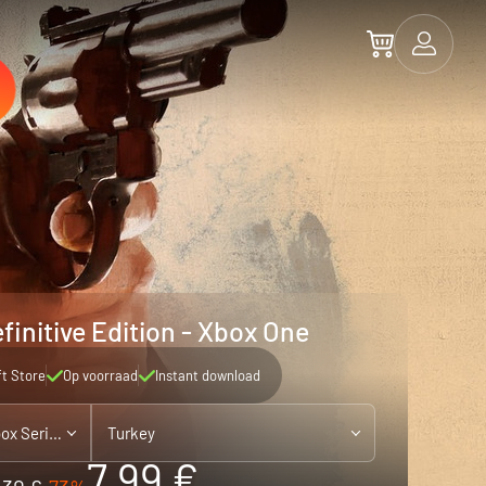
efinitive Edition - Xbox One
ft Store
Op voorraad
Instant download
Xbox One - playable on Xbox Series X|S
Turkey
7.99 €