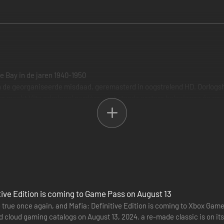
e Bay in de jaren 1940-1950
n de georganiseerde misdaad, geremasterd in oogstrelend HD. Oorlogshe
Joe maakt Vito crimineel carrière, met steeds grotere beloningen én gev
s geïnspireerd door beroemde maffiadrama's.
 kansen voor het oprapen en gedijt de georganiseerde misdaad bij de 
tive Edition is coming to Game Pass on August 13
in één pakket en in oogstrelend HD.
 true once again, and Mafia: Definitive Edition is coming to Xbox Game
d cloud gaming catalogs on August 13, 2024. a re-made classic is on i