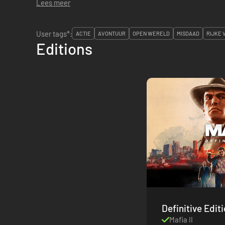
Lees meer
User tags*:
ACTIE
AVONTUUR
OPEN WERELD
MISDAAD
RIJKE 
Editions
Mafia II