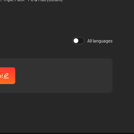
All languages
e!