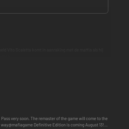
ld Vito Scaletta komt in aanraking met de maffia als hij
olgen.
opkomst van industrieën.
 Pass very soon. The remaster of the game will come to the
ts way@mafiagame Definitive Edition is coming August 13!