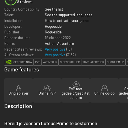
8 reviews
Country Compatibility:
See the list
Talen:
See the supported languages
Installation:
How to activate your game
Developer:
Rogueside
Publisher:
Rogueside
Release datum:
19 oktober 2022
Genre:
Action
,
Adventure
Recent Steam reviews:
Very positive
(16)
All Steam reviews:
Very positive
(
3132
)
GEFORCE NOW
PVP
AVONTUUR
SIDESCROLLER
2D-PLATFORMER
SHOOT 'EM UP
Game features
PvP met
C
Singleplayer
Online PvP
gedeeld/gesplitst
Online co-op
gedee
scherm
Description
Bereid je voor om Luteus Prime te bestormen