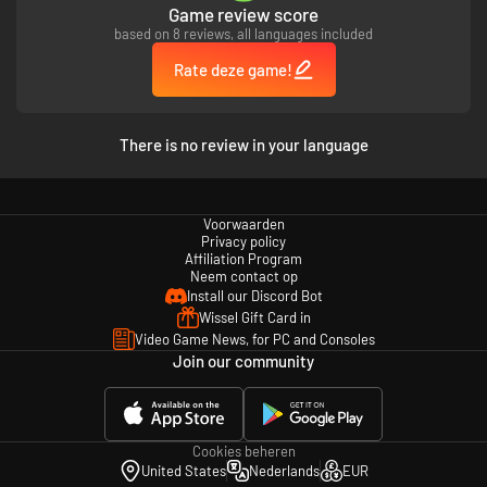
Breek de actie af en dompel jezelf onder in boeiende tussenfilmpjes.
Game review score
Zet voet op Luteus Prime in de modus voor één speler, of organiseer
based on 8 reviews, all languages included
samen een bende van maximaal vier Ork Boyz en maak samen
Rate deze game!
plezier! Multiplayer is zowel online als in lokale coöp beschikbaar.
Vecht het uit tegen je rivalen in een allesomvattende epische strijd
om te beslissen wie de krachtigste Ork in de krijgsbende is!
Maximaal vier Boyz kunnen het in de arena uitvechten, zowel online
There is no review in your language
als in lokale PvP.
Laat je sokken rocken met een geweldige heavy metal soundtrack,
gecomponeerd door Deon van Heerden.
Ja, er zullen explosies zijn. Veel, heel veel!
Voorwaarden
Privacy policy
Affiliation Program
Neem contact op
Install our Discord Bot
Wissel Gift Card in
Video Game News, for PC and Consoles
Join our community
Cookies beheren
United States
Nederlands
EUR