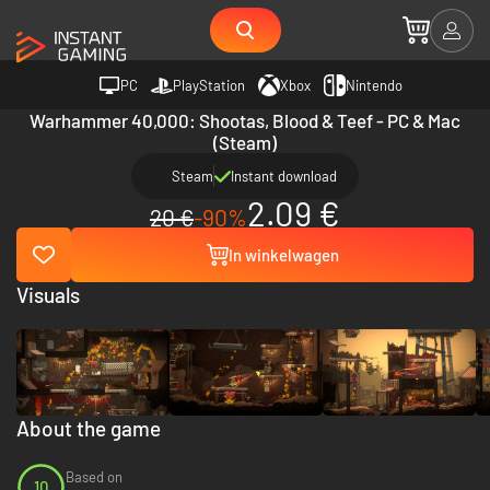
PC
PlayStation
Xbox
Nintendo
Warhammer 40,000: Shootas, Blood & Teef - PC & Mac
(Steam)
Steam
Instant download
2.09 €
20 €
-90%
In winkelwagen
Visuals
About the game
Based on
10