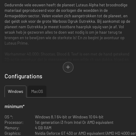
Gedurende vele eeuwen heeft de planeet Luteus Alpha het broodnodige
materiaal geproduceerd voor de oorlogen die woedden in de
Armageddon-sector. Velen voelen zich aangetrokken tot de planeet, en
dat geldt ook voor de grote Warboss Ogruk Gutrekka. Bij aankomst op de
planeet nam Gutrekka je meest kostbare haarpluk squig van je af. Vol
wraak heb je gezworen alles te doen wat nodig is om je haar terug te
brengen en te bewijzen wie de sterkste is! En zo begint je avontuur op
Luteus Prime.
Warhammer 40.000: Shootas, Blood & Teef is een met de hand getekend
2D-actie-avontuur dat je meeneemt op een wilde rit van dakka, bloed en
explosies! Krump je een weg door de bijenkorfstad Luteus Prime; vecht
tegen Mensen, Orks en Genestealer cultleden; en haal uiteindelijk je
Configurations
weelderige haar uit de handen van de Warboss Gutrekka!
Wie is er klaar voor Waaagh!?
Windows
MacOS
minimum
*
OS *:
Windows 8.1 64-bit or Windows 10 64-bit
Processor:
1st generation i3 from Intel Or AMD equivalent
Memory:
4 GB RAM
Graphics:
Nvidia Geforce GT 430 or AMD equivalent (AMD HD 4000 ser