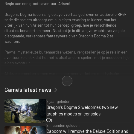
Begin aan een groots avontuur, Arisen!
Dragon's Dogma is een singleplayer, verhaalgedreven en actievolle RPG-
serie die spelers uitdaagt om hun eigen ervaring te kiezen, van het
uiterlijk van hun Arisen tot hun beroep, groep, hoe je verschillende
situaties benadert en meer. Nu staat je in dit langverwachte vervolg de
diepgaande, verkenbare fantasywereld van Dragon's Dogma 2 te
wachten.
Pawns, mysterieuze buitenaardse wezens, vergezellen je op je reis in een
avontuur zo uniek dat het net is alsof andere spelers met je meedoen in je
eigen avontuur.
Al deze elementen samen worden nog meer verbeterd met fysische
technologie, kunstmatige intelligentie (AI) en de nieuwste ontwikkelingen
op het gebied van graphics voor een meeslepende fantasywereld in
Game's latest news
Dragon's Dogma 2.
*Raytracing wordt niet ondersteund op Xbox Series S.
2 jaar geleden
Dragon's Dogma 2 welcomes two new
©CAPCOM
graphics modes on consoles
DRAGON'S DOGMA is a trademark and/or registered trademark of
1
CAPCOM CO., LTD. and/or its subsidiaries in the U.S. and/or other
2 maanden geleden
countries.
Capcom will remove the Deluxe Edition and