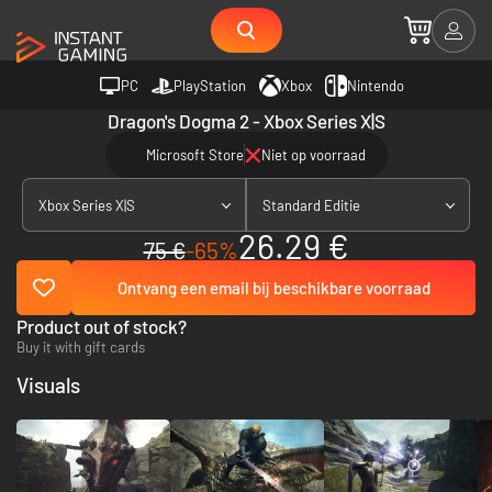
PC
PlayStation
Xbox
Nintendo
Dragon's Dogma 2 - Xbox Series X|S
Microsoft Store
Niet op voorraad
Xbox Series X|S
Standard Editie
26.29 €
75 €
-65%
Ontvang een email bij beschikbare voorraad
Product out of stock?
Buy it with gift cards
Visuals