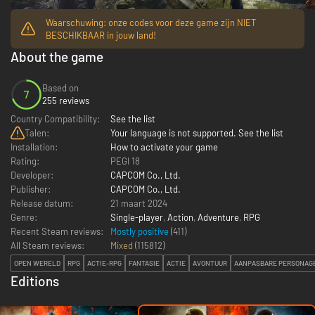
Waarschuwing: onze codes voor deze game zijn NIET
BESCHIKBAAR in jouw land!
About the game
Based on
7
255 reviews
Country Compatibility:
See the list
Talen:
Your language is not supported. See the list
Installation:
How to activate your game
Rating:
PEGI 18
Developer:
CAPCOM Co., Ltd.
Publisher:
CAPCOM Co., Ltd.
Release datum:
21 maart 2024
Genre:
Single-player
,
Action
,
Adventure
,
RPG
Recent Steam reviews:
Mostly positive
(411)
All Steam reviews:
Mixed
(
115812
)
OPEN WERELD
RPG
ACTIE-RPG
FANTASIE
ACTIE
AVONTUUR
AANPASBARE PERSONAG
Editions