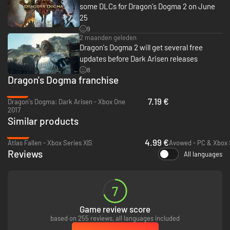
some DLCs for Dragon's Dogma 2 on June
25
9
2 maanden geleden
Dragon's Dogma 2 will get several free
updates before Dark Arisen releases
8
Dragon's Dogma franchise
-72%
7.19 €
Dragon's Dogma: Dark Arisen - Xbox One
2017
Similar products
-89%
4.99 €
Atlas Fallen - Xbox Series X|S
Reviews
All languages
7
Game review score
based on 255 reviews, all languages included