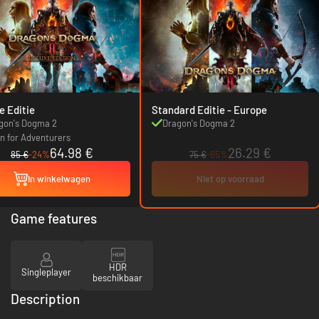
e Editie
Standard Editie - Europe
gon's Dogma 2
Dragon's Dogma 2
n for Adventurers
64.98 €
26.29 €
85 €
-24%
75 €
-65%
In winkelwagen
Niet op voorraad
Game features
HDR
Singleplayer
beschikbaar
Description