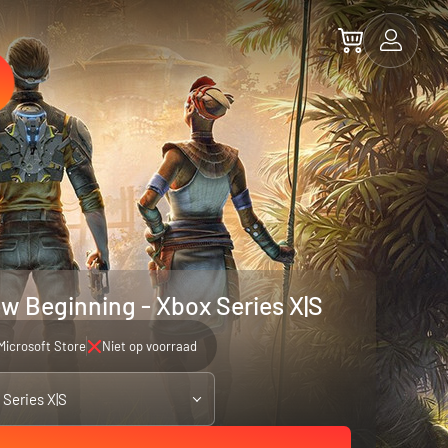
ew Beginning - Xbox Series X|S
Microsoft Store
Niet op voorraad
 Series X|S