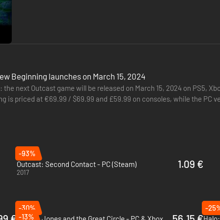
New Beginning launches on March 15, 2024
al: the next Outcast game will be released on March 15, 2024 on PS5, X
 is priced at €69.99 / $69.99 and £59.99 on consoles, while the PC ver
e…
-93%
1.09 €
Outcast: Second Contact - PC (Steam)
2017
-30%
-25
99 €
-13%
56.15 €
Indiana Jones and the Great Circle - PC & Xbox Series X|S (Microsoft Store)