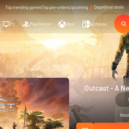
Dagelijkse deals
Top trending games
Top pre-orders
Upcoming
PC
PlayStation
Xbox
Nintendo
Outcast - A N
Xbox