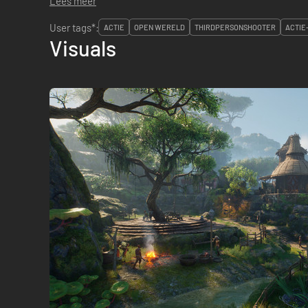
Lees meer
User tags*:
ACTIE
OPEN WERELD
THIRDPERSONSHOOTER
ACTIE
Visuals