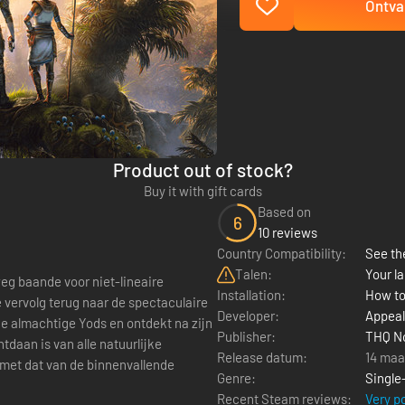
Ontva
Product out of stock?
Buy it with gift cards
Based on
6
10 reviews
Country Compatibility:
See the
Talen:
Your la
eg baande voor niet-lineaire
Installation:
How to
vervolg terug naar de spectaculaire
Developer:
Appeal
de almachtige Yods en ontdekt na zijn
Publisher:
THQ N
tdaan is van alle natuurlijke
Release datum:
14 maa
 met dat van de binnenvallende
Genre:
Single
Recent Steam reviews:
Very p