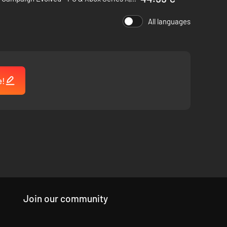
All languages
e!
Join our community