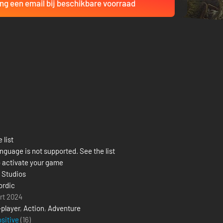
ng een email bij beschikbare voorraad
 list
nguage is not supported. See the list
 activate your game
 Studios
ordic
rt 2024
-player
,
Action
,
Adventure
ositive
(16)