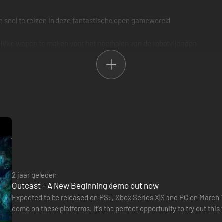
n snel te reizen in deze fantastische open gamewereld
nlijke wapen te maken voor het neerhalen van de robotvijanden
ereld
 gevaarlijke wilde dieren ontdekken
en te bevrijden en toegang te krijgen tot eeuwenoude natuurkrachten va
eleiding van een epische soundtrack van Lennie Moore, de originele 
2 jaar geleden
Outcast - A New Beginning demo out now
Expected to be released on PS5, Xbox Series X|S and PC on March 1
demo on these platforms. It's the perfect opportunity to try out thi
and numerous weapons that will be available in the full…