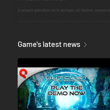
je jetpack gebruiken om te springen, air-dashen, zweven e
tientallen verschillende modules combineren om je persoo
het verhaal in je eigen tempo spelen in deze niet-lineaire w
Game's latest news
de wereld verkennen zonder grenzen, verborgen tempels en
de Talan-cultuur leren kennen terwijl je ze helpt hun dorp
een schitterende, handgemaakte wereld ervaren onder beg