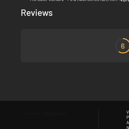
Reviews
6
V
P
A
N