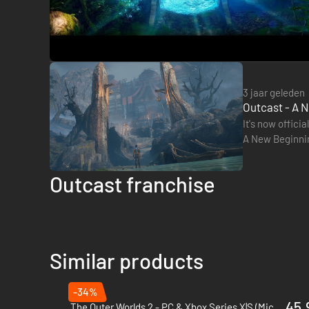
3 jaar geleden
Outcast - A 
It's now offici
A New Beginning
adventure titl
Outcast franchise
Similar products
-34%
45.
The Outer Worlds 2 - PC & Xbox Series X|S (Microsoft Store)