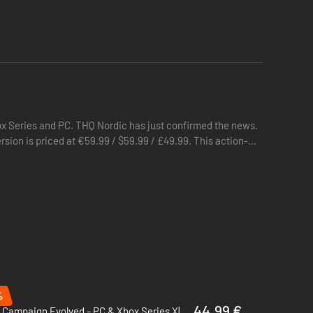
box Series and PC. THQ Nordic has just confirmed the news.
sion is priced at €59.99 / $59.99 / £49.99. This action-
%
44.99 €
Halo: Campaign Evolved - PC & Xbox Series X|S (Microsoft Store)