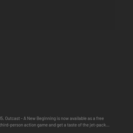
n de Talan om je vijanden te vernietigen
componist van Outcast
5, Outcast - A New Beginning is now available as a free
s third-person action game and get a taste of the jet-pack