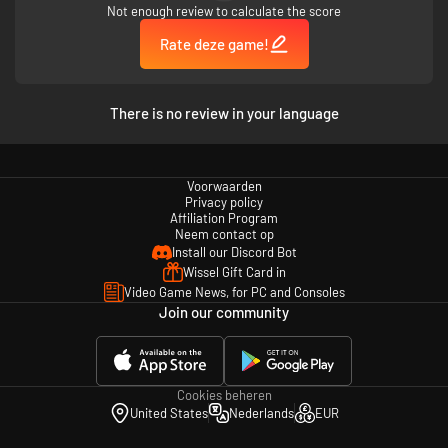
Not enough review to calculate the score
Rate deze game!
There is no review in your language
Voorwaarden
Privacy policy
Affiliation Program
Neem contact op
Gebruik de nieuwste ontwikkelingen op het gebied van
Install our Discord Bot
multiversumtechnologie en upgrades om de spinnen op te sporen en
Wissel Gift Card in
vervolgens hun klassieke achilleshiel uit te buiten: VLAMMEN — of een
Video Game News, for PC and Consoles
regen van lood. Of explosies die de aarde doen schudden, op afstand
Join our community
bestuurbare voertuigen, lasers... verplettering onder zware objecten...
eerlijk gezegd zijn spinnen vrij zwak tegen de meeste vormen van geweld.
Cookies beheren
United States
Nederlands
EUR