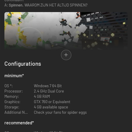
A:
Spinnen.
WAAROM ZIJN HET ALTIJD SPINNEN?
Configurations
minimum
*
OS *:
Windows 7 64 Bit
Het enige goede aan spinnen was dat je er niet veel mee te maken had
Processor:
2.4 GHz Dual Core
zodra je de Aarde verliet. Nu hebben ze het HELE multiversum
Memory:
4 GB RAM
geïnfecteerd.
Graphics:
GTX 760 or Equivalent
Maar waar spinnen zijn, zijn er ook mensen die zijn voorbestemd om ze te
Storage:
4 GB available space
bestrijden: de Exterminators. Dat ben jij, trouwens. Dus doe je gordel om,
Additional Notes:
Check your fans for spider eggs
haal diep adem en duik rechtstreeks in een van deze interdimensionale
portalen.
recommended
*
Daarvoor betalen we je! Je wordt toch betaald?