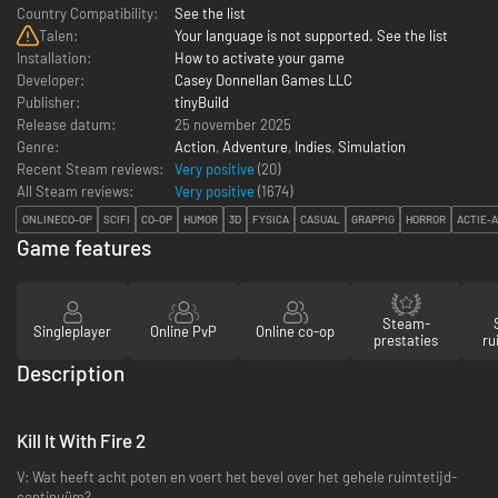
Country Compatibility:
See the list
Talen:
Your language is not supported. See the list
Installation:
How to activate your game
Developer:
Casey Donnellan Games LLC
Publisher:
tinyBuild
Release datum:
25 november 2025
Genre:
Action
,
Adventure
,
Indies
,
Simulation
Recent Steam reviews:
Very positive
(20)
All Steam reviews:
Very positive
(
1674
)
ONLINECO-OP
SCIFI
CO-OP
HUMOR
3D
FYSICA
CASUAL
GRAPPIG
HORROR
ACTIE-
Game features
Steam-
Singleplayer
Online PvP
Online co-op
prestaties
ru
Description
Kill It With Fire 2
V: Wat heeft acht poten en voert het bevel over het gehele ruimtetijd-
continuüm?