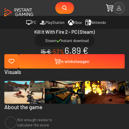
PC
PlayStation
Xbox
Nintendo
Kill It With Fire 2 - PC (Steam)
Steam
Instant download
6.89 €
15 €
-53%
In winkelwagen
Visuals
About the game
Not enough review to
--
calculate the score