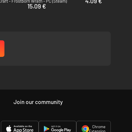
4.09 €
aft - Frostborn Wrath - PC (Steam)
15.09 €
n, allemaal in de hoop dat de kleinste paddenstoel hun
Join our community
Chrome
Extension