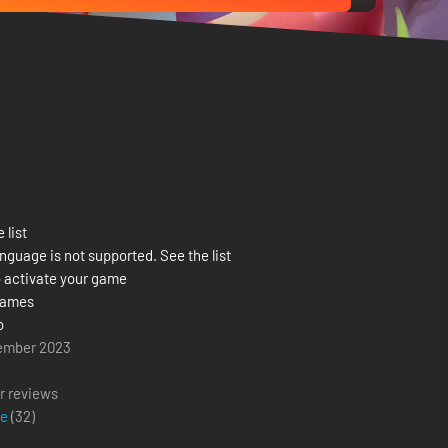
 list
nguage is not supported. See the list
 activate your game
ames
o
ember 2023
r reviews
ve
(
32
)