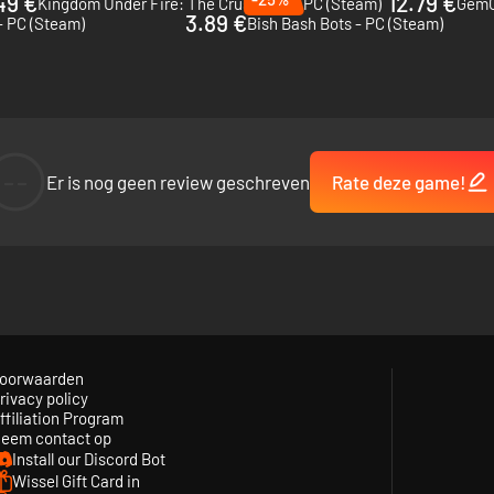
49 €
12.79 €
Kingdom Under Fire: The Crusaders - PC (Steam)
GemCr
3.89 €
- PC (Steam)
Bish Bash Bots - PC (Steam)
kaartscherm, door het dorp, tot aan de uiteinden van de Shroomy-eilande
 hun groeiende liefde.
ginnen!
--
Er is nog geen review geschreven
Rate deze game!
oorwaarden
rivacy policy
ffiliation Program
eem contact op
Install our Discord Bot
Wissel Gift Card in