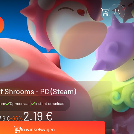
f Shrooms - PC (Steam)
eam
Op voorraad
Instant download
2.19 €
6 €
-66%
In winkelwagen