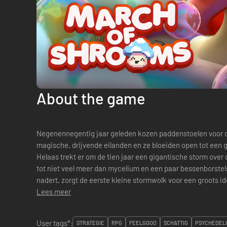
About the game
Negenennegentig jaar geleden kozen paddenstoelen voor 
magische, drijvende eilanden en ze bloeiden open tot een 
Helaas trekt er om de tien jaar een gigantische storm over 
tot niet veel meer dan mycelium en een paar bessenborstels
nadert, zorgt de eerste kleine stormwolk voor een groots id
paddenstoel: Verenig de paddo's! Vec...
Lees meer
User tags*:
STRATEGIE
RPG
FEELGOOD
SCHATTIG
PSYCHEDEL