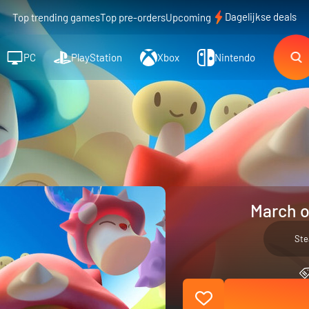
Dagelijkse deals
Top trending games
Top pre-orders
Upcoming
PC
PlayStation
Xbox
Nintendo
March o
St