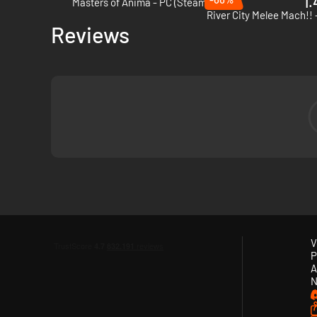
1.
Masters of Anima - PC (Steam)
River City Melee Mach!! 
Reviews
Jeetje, er zijn er zoveel dat ze je overal volgen, van het 
grootste dromen zal verwezenlijken en je zal bedekken met
Waar wacht je nou nog op? Laat de mars van de paddo's be
V
P
A
N