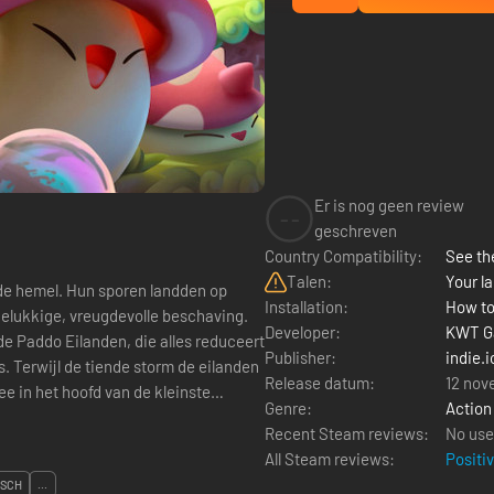
Er is nog geen review
--
geschreven
Country Compatibility:
See the
Talen:
Your la
de hemel. Hun sporen landden op
Installation:
How to
gelukkige, vreugdevolle beschaving.
Developer:
KWT G
de Paddo Eilanden, die alles reduceert
Publisher:
indie.i
. Terwijl de tiende storm de eilanden
Release datum:
12 nov
ee in het hoofd van de kleinste
Genre:
Action
Recent Steam reviews:
No use
All Steam reviews:
Positi
ISCH
...