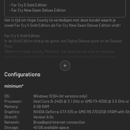
- Far Cry 5 Gold Edition
- Far Cry New Dawn Deluxe Edition
Het is tijd om Hope County te verdedigen met deze bundel waarin je
zowel Far Cry 5 Gold Edition als Far Cry New Dawn Deluxe Edition vindt!
Far Cry 5 Gold Edition
In de Gold Edition vind je de game, het Digital Deluxe-pack en de Season
Pass.
Welkom in Hope County, Montana. Het land van de vrije en moedige
mensen, maar ook de thuishaven van een fanatieke laatste-oordeel-
sekte, het Project van Eden's Gate. Kom in opstand tegen sekteleider
Joseph Seed en zijn broers en zus, de Herauten, om het verzet aan te
wakkeren en de belegerde gemeenschap te bevrijden.
Configurations
Far Cry New Dawn Deluxe Edition
minimum
*
Upgrade naar de Deluxe Edition en ontvang het Digital Deluxe-pack.
Maak kennis met het onherkenbare post-apocalyptische Hope County, 17
OS:
Windows 10 (64-bit versions only)
jaar na een wereldwijde kernramp.
Processor:
Intel Core i5-2400 @ 3.1 GHz or AMD FX-6300 @ 3.5 GHz or
Ga samen met andere overlevenden de strijd aan tegen de gevaarlijke
Memory:
8 GB RAM
nieuwe dreiging de Highwaymen en de Tweeling, hun genadeloze leiders
Graphics:
NVIDIA GeForce GTX 670 or AMD R9 270 (2GB VRAM with Sha
die de laatste grondstoffen willen overnemen.
DirectX:
Version 9.0c
Network:
Broadband Internet connection
Storage:
40 GB available space