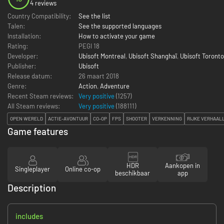
4 reviews
Country Compatibility:
See the list
Talen:
See the supported languages
Installation:
How to activate your game
Rating:
PEGI 18
Developer:
Ubisoft Montreal
,
Ubisoft Shanghaï
,
Ubisoft Toronto
Publisher:
Ubisoft
Release datum:
26 maart 2018
Genre:
Action
,
Adventure
Recent Steam reviews:
Very positive
(1257)
All Steam reviews:
Very positive
(
188111
)
OPEN WERELD
ACTIE-AVONTUUR
CO-OP
FPS
SHOOTER
VERKENNING
RIJKE VERHAAL
Game features
HDR
Aankopen in
Singleplayer
Online co-op
beschikbaar
app
Description
includes