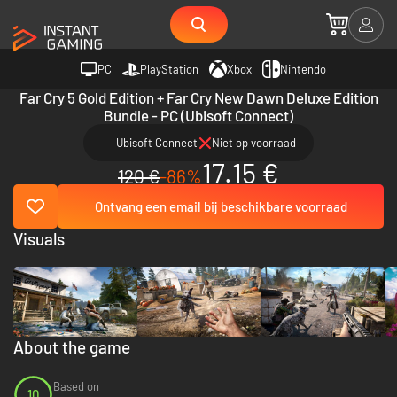
PC
PlayStation
Xbox
Nintendo
Far Cry 5 Gold Edition + Far Cry New Dawn Deluxe Edition
Bundle - PC (Ubisoft Connect)
Ubisoft Connect
Niet op voorraad
17.15 €
120 €
-86%
Ontvang een email bij beschikbare voorraad
Visuals
About the game
Based on
10