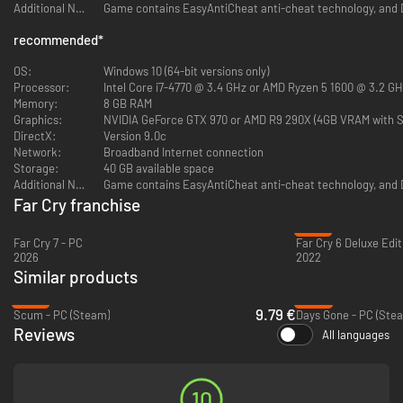
Additional Notes:
recommended
*
OS:
Windows 10 (64-bit versions only)
Processor:
Intel Core i7-4770 @ 3.4 GHz or AMD Ryzen 5 1600 @ 3.2 GH
Memory:
8 GB RAM
Graphics:
NVIDIA GeForce GTX 970 or AMD R9 290X (4GB VRAM with Sh
DirectX:
Version 9.0c
Network:
Broadband Internet connection
Storage:
40 GB available space
Additional Notes:
Far Cry franchise
-21%
Far Cry 7 - PC
2026
2022
Similar products
-78%
-67%
9.79 €
Scum - PC (Steam)
Days Gone - PC (Ste
Reviews
All languages
10