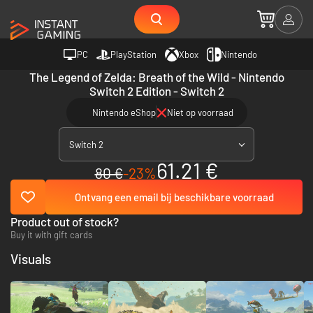
PC
PlayStation
Xbox
Nintendo
The Legend of Zelda: Breath of the Wild - Nintendo
Switch 2 Edition - Switch 2
Nintendo eShop
Niet op voorraad
Switch 2
61.21 €
80 €
-23%
Ontvang een email bij beschikbare voorraad
Product out of stock?
Buy it with gift cards
Visuals