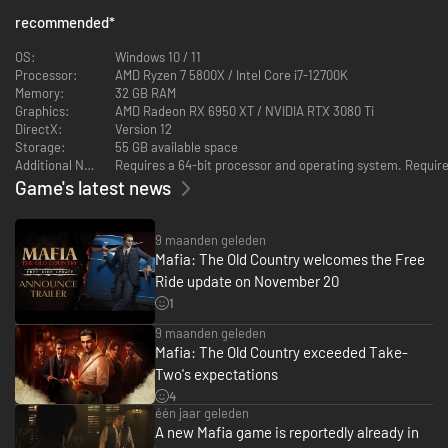
Zijn eed aan de Mafia, met alle macht, verleiding en moeilijkheden die
recommended
*
daarbij horen, is een brandende herinnering aan deze simpele waarheid:
Familie boven alles.
OS:
Windows 10 / 11
Dit spannende verhaal is tot leven gebracht door adembenemende
Processor:
AMD Ryzen 7 5800X / Intel Core i7-12700K
visuals, filmische storytelling en het authentiek realisme waar de
Memory:
32 GB RAM
bekroonde Mafia reeks bekend om staat. Enzo's verhaal ontvouwt zich in
Graphics:
AMD Radeon RX 6950 XT / NVIDIA RTX 3080 Ti
een tijd waarin behendigheid met een stiletto een dodelijke eigenschap
DirectX:
Version 12
was, een lupara shotgun met afgezaagde loop het standaard vuurwapen
Storage:
55 GB available space
was, moorddadige vendetta's decennia duurden en mafiosi hun
Additional Notes:
Requires a 64-
collectierondes maakten te voet, te paard of achter het stuur van
Game's latest news
klassieke auto's.
9 maanden geleden
Mafia: The Old Country welcomes the Free
Ride update on November 20
1
9 maanden geleden
Mafia: The Old Country exceeded Take-
Two's expectations
4
één jaar geleden
De ongepolijste schoonheid van het Siciliaanse ongerepte platteland
A new Mafia game is reportedly already in
staat in schril contrast met de kille, stedelijke steegjes — maar het