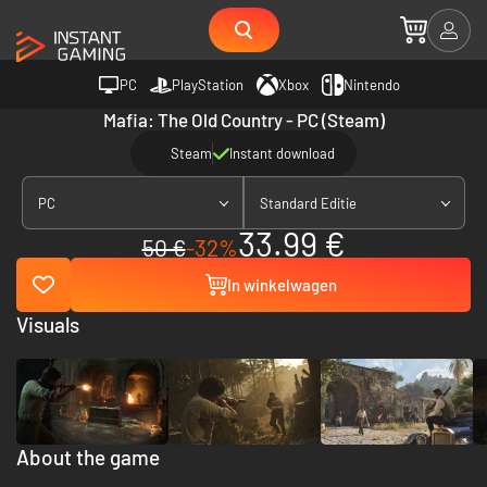
PC
PlayStation
Xbox
Nintendo
Mafia: The Old Country - PC (Steam)
Steam
Instant download
PC
Standard Editie
33.99 €
50 €
-32%
In winkelwagen
Visuals
About the game