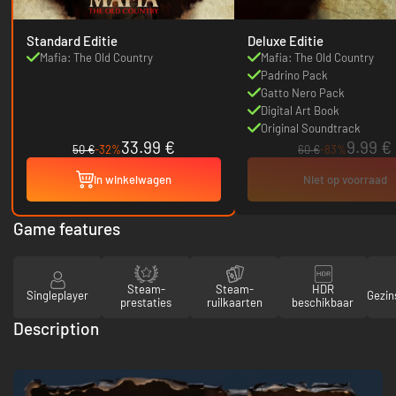
Standard Editie
Deluxe Editie
Mafia: The Old Country
Mafia: The Old Country
Padrino Pack
Gatto Nero Pack
Digital Art Book
Original Soundtrack
33.99 €
9.99 €
50 €
-32%
60 €
-83%
In winkelwagen
Niet op voorraad
Game features
Steam-
Steam-
HDR
Singleplayer
Gezin
prestaties
ruilkaarten
beschikbaar
Description