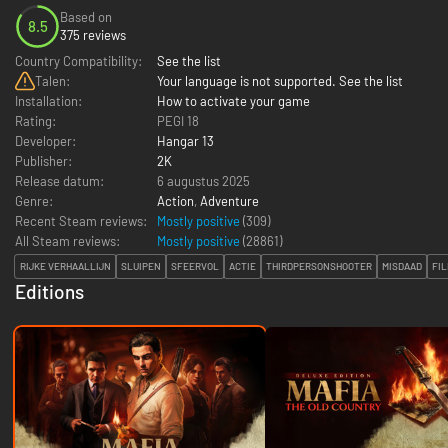
Based on
8.5
375 reviews
Country Compatibility:
See the list
Talen:
Your language is not supported. See the list
Installation:
How to activate your game
Rating:
PEGI 18
Developer:
Hangar 13
Publisher:
2K
Release datum:
6 augustus 2025
Genre:
Action
,
Adventure
Recent Steam reviews:
Mostly positive
(309)
All Steam reviews:
Mostly positive
(
28861
)
RIJKE VERHAALLIJN
SLUIPEN
SFEERVOL
ACTIE
THIRDPERSONSHOOTER
MISDAAD
FI
Editions