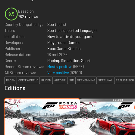
Based on
9.5
762 reviews
Country Compatibility:
See the list
Talen:
See the supported languages
Installation:
How to activate your game
Developer:
Playground Games
Publisher:
Xbox Game Studios
Release datum:
18 mei 2026
Genre:
Racing
,
Simulation
,
Sport
Recent Steam reviews:
Mostly positive
(5525)
All Steam reviews:
Very positive
(
92510
)
RACEN
OPEN WERELD
RIJDEN
AUTOSIM
SIM
VERKENNING
SPEELHAL
REALISTISCH
Editions