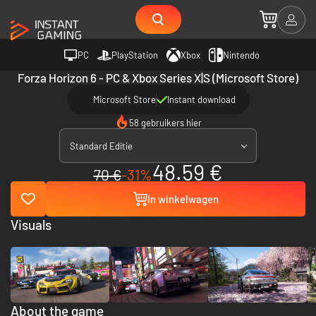
PC
PlayStation
Xbox
Nintendo
Forza Horizon 6 - PC & Xbox Series X|S (Microsoft Store)
Microsoft Store
Instant download
58 gebruikers hier
Standard Editie
48.59 €
70 €
-31%
In winkelwagen
Visuals
About the game