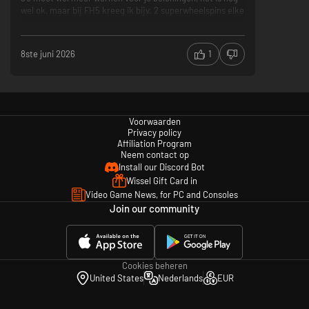
wel ok, maar bij FH5 kreeg ik bijv. 2 superwheelspins elke
week, nu nog maar 1.
Het bouwen van je garage en circuits is een plus, maar
8ste juni 2026
1
ook een min omdat daar heeel weinig wordt over
uitgelegd, maar voor mij niet het belangrijkste in het spel
Japan eindelijk
Handling met driften gaat veel beter
Bouwen en inrichten van je eigen garage
Voorwaarden
Bij replay, blijft je auto precies in eerste zitten, je
Privacy policy
hoort de versnelling niet verhogen, dit is zo bij alle
Affiliation Program
games
Neem contact op
Install our Discord Bot
Wissel Gift Card in
Video Game News, for PC and Consoles
Join our community
Cookies beheren
United States
Nederlands
EUR