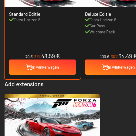
Standard Editie
Deluxe Editie
Forza Horizon 6
Forza Horizon 6
Car Pass
Welcome Pack
48.59 €
64.49 
70 €
-31%
100 €
-36%
In winkelwagen
In winkelwagen
Add extensions