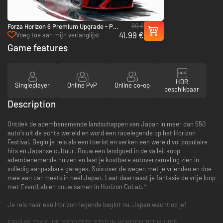
60 €
Forza Horizon 6 Premium Upgrade - PC
41.99 €
& Xbox Series X|S (Microsoft Store)
Voeg toe aan mijn verlanglijst
Game features
HDR
Singleplayer
Online PvP
Online co-op
beschikbaar
Description
Ontdek de adembenemende landschappen van Japan in meer dan 550
auto's uit de echte wereld en word een racelegende op het Horizon
Festival. Begin je reis als een toerist en verken een wereld vol populaire
hits en Japanse cultuur. Bouw een landgoed in de vallei, koop
adembenemende huizen en laat je kostbare autoverzameling zien in
volledig aanpasbare garages. Suis over de wegen met je vrienden en doe
mee aan car meets in heel Japan. Laat daarnaast je fantasie de vrije loop
met EventLab en bouw samen in Horizon CoLab.*
Je reis naar een Horizon-legende begint nu, Japan wacht op je!
ERVAAR TOKIO, DE GROOTSTE STAD IN HORIZON TOT NU TOE