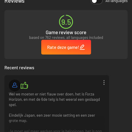
Reviews
All languages
BOUW SAMEN, WAAR JE MAAR WILT IN JAPAN
Creëer met ongekende vrijheid op elke gewenste plek in Japan. Stel
eigen events samen met je vrienden in CoLab, het bijgewerkte EventLab,
9.5
nu met multiplayerondersteuning* en de mogelijkheid om letterlijk overal
in de wereld te bouwen. Deel je meesterwerken met iedereen om te
Game review score
spelen en ontdek een steeds ontwikkelende catalogus met content die
based on 762 reviews, all languages included
door de community is gemaakt.
Rate deze game!
HET FESTIVAL VOOR ELKE COUREUR
Ga de open weg op in onze meest toegankelijke Horizon-game tot nu toe.
Je hebt verschillende aanpassingsopties, Granulair sterk contrast,
Nabijheidsradar voor auto's, Amerikaanse en Britse gebarentaal (volgt in
Recent reviews
een latere update) en Automatisch rijden, waardoor spelers de prachtige
auto's, muzikale hits en spectaculaire locaties van het Horizon Festival
kunnen ervaren.
Ontdek jouw legende en verken de contrasten en cultuur van Japan.
Wel we moeten er niet flauw over doen, het is Forza
Horizon, en met de 6de telg is het weeral een geslaagd
*Je hebt voor online multiplayer via console een Game Pass-abonnement
spel.
nodig dat inclusief online multiplayer is en afzonderlijk wordt verkocht.
Eindelijk Japan, een zeer mooie setting en een zeer
grote map.
Je moet wel meer werken voor je beloningen, het is nog