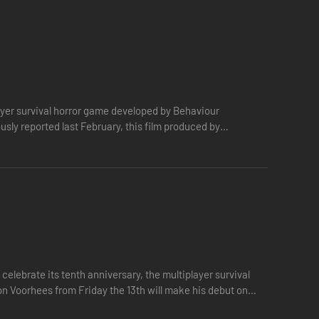
layer survival horror game developed by Behaviour
usly reported last February, this film produced by
agd. Als ze in de buurt zijn, kunnen ze deze heksentotem
celebrate its tenth anniversary, the multiplayer survival
n Voorhees from Friday the 13th will make his debut on