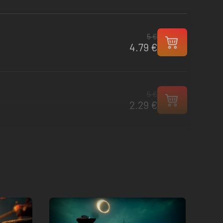
5 €
4.79 €
5 €
2.29 €