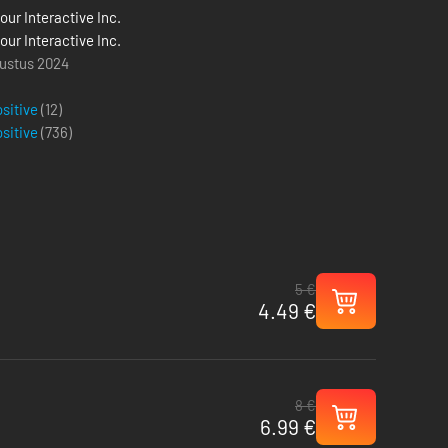
our Interactive Inc.
our Interactive Inc.
ustus 2024
ositive
(12)
ositive
(
736
)
5 €
4.49 €
8 €
6.99 €