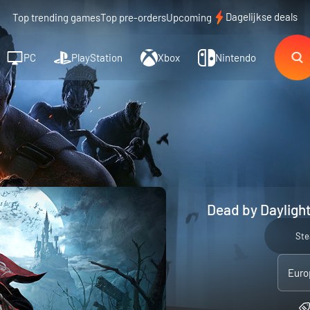
Dagelijkse deals
Top trending games
Top pre-orders
Upcoming
PC
PlayStation
Xbox
Nintendo
Dead by Daylight
St
Euro