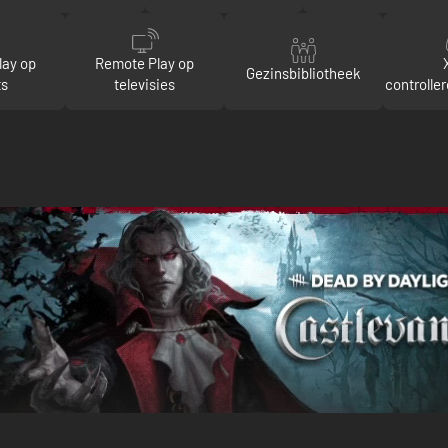
lay op
Remote Play op
Gezinsbibliotheek
ts
televisies
controlle