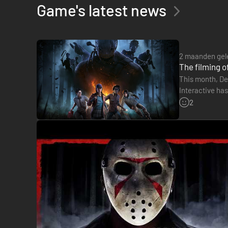
Game's latest news
2 maanden gel
The filming o
Dracula heeft
3 nieuwe bonussen.
This month, Dea
Hex: Wretched Fate
Interactive has
Blumhouse-Ato
Als er 1 generator is gerepareerd, wordt de obsessie vervl
2
zien.
Human Greed
Zie de aura's van ongeopende kisten en Survivors die in je
Dominance
Als een Survivor voor het eerst een kist of totem aanraakt,