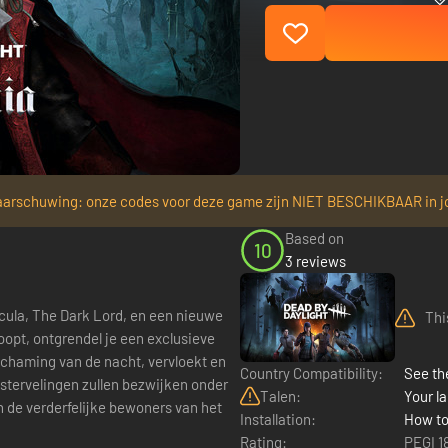
arschuwing: onze codes voor deze game zijn NIET BESCHIKBAAR in j
Based on
10
3 reviews
acula, The Dark Lord, en een nieuwe
Thi
oopt, ontgrendel je een exclusieve
Country Compatibility:
See the
 stervelingen zullen bezwijken onder
Talen:
Your la
 de verderfelijke bewoners van het
Installation:
How to
Rating:
PEGI 1