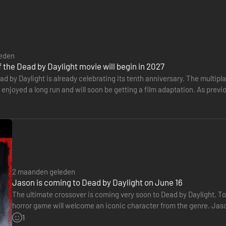
eden
f the Dead by Daylight movie will begin in 2027
d by Daylight is already celebrating its tenth anniversary. The multip
 enjoyed a long run and will soon be getting a film adaptation. As previo
mic Monster will…
oekt door een heksentotem, waardoor de reparatiesnelheid wordt vertra
 buurt komen. Ook kun je geopende kisten sluiten.
2 maanden geleden
Jason is coming to Dead by Daylight on June 16
 wordt deze kort geblokkeerd door de Entity.
The ultimate crossover is coming very soon to Dead by Daylight. To 
horror game will welcome an iconic character from the genre. Jaso
June 16, 2026. The studio Behaviour Interactive has released…
1