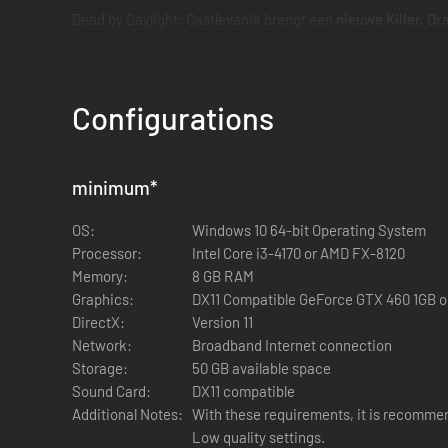
Dead by Daylight: Castlevania brengt een
nieuwe Killer, Dr
exclusieve Charm:
Vampire Killer
.
Configurations
DRACULA
minimum
*
En aldus verschijnt de belichaming van de nacht, vervloekt
die de vorm kan aannemen van de verderfelijke bewoners 
OS:
Windows 10 64-bit Operating System
Dracula kan drie verschillende vormen aannemen: Vampierv
Processor:
Intel Core i3-4170 or AMD FX-8120
Memory:
8 GB RAM
Vampiervorm
: In de standaardvorm van Dracula kun je een 
Graphics:
DX11 Compatible GeForce GTX 460 1GB 
DirectX:
Version 11
Wolfvorm
: De wolfvorm specialiseert zich in het opsporen
Network:
Broadband Internet connection
Krassen en bloedplassen zijn beter te zien en rennende Surv
Storage:
50 GB available space
Sound Card:
DX11 compatible
Vleermuisvorm
: De vleermuisvorm is een waardevol hulpm
Additional Notes:
With these requirements, it is recomme
Radius en geeft Dracula de mogelijkheid om gehuld in het du
Low quality settings.