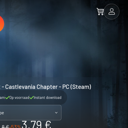
 - Castlevania Chapter - PC (Steam)
eam
Op voorraad
Instant download
pe
3.79 €
8 €
-53%