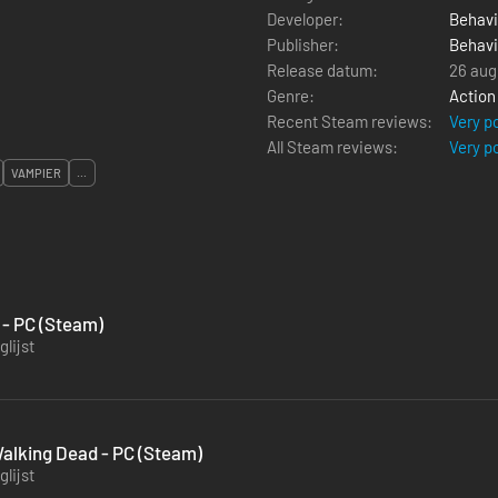
Developer:
Behavi
Publisher:
Behavi
Release datum:
26 aug
Genre:
Action
Recent Steam reviews:
Very p
All Steam reviews:
Very p
VAMPIER
...
 - PC (Steam)
lijst
Walking Dead - PC (Steam)
lijst