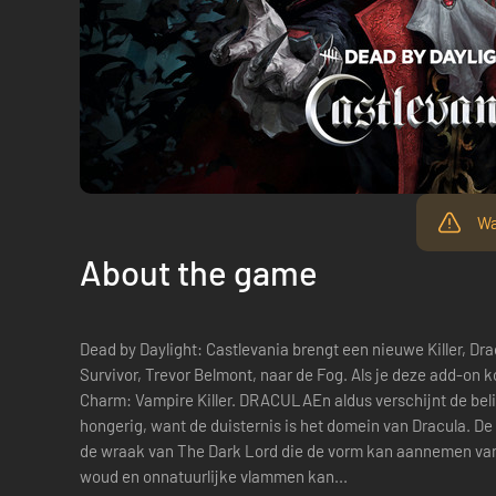
Wa
About the game
Dead by Daylight: Castlevania brengt een nieuwe Killer, Dr
Survivor, Trevor Belmont, naar de Fog. Als je deze add-on k
Charm: Vampire Killer. DRACULAEn aldus verschijnt de belichaming van de nacht, vervloekt en
hongerig, want de duisternis is het domein van Dracula. De
de wraak van The Dark Lord die de vorm kan aannemen van
woud en onnatuurlijke vlammen kan...