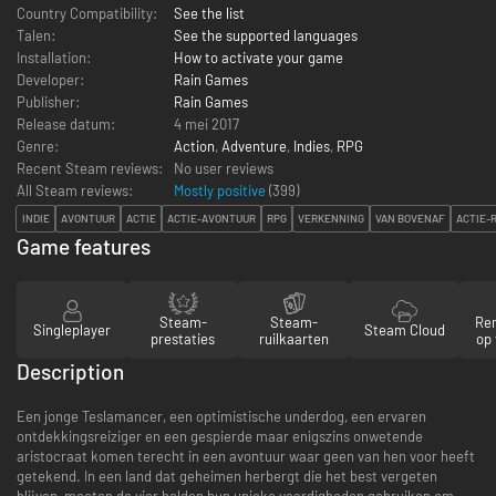
Country Compatibility:
See the list
Talen:
See the supported languages
Installation:
How to activate your game
Developer:
Rain Games
Publisher:
Rain Games
Release datum:
4 mei 2017
Genre:
Action
,
Adventure
,
Indies
,
RPG
Recent Steam reviews:
No user reviews
All Steam reviews:
Mostly positive
(
399
)
INDIE
AVONTUUR
ACTIE
ACTIE-AVONTUUR
RPG
VERKENNING
VAN BOVENAF
ACTIE-
Game features
Steam-
Steam-
Re
Singleplayer
Steam Cloud
prestaties
ruilkaarten
op 
Description
Een jonge Teslamancer, een optimistische underdog, een ervaren
ontdekkingsreiziger en een gespierde maar enigszins onwetende
aristocraat komen terecht in een avontuur waar geen van hen voor heeft
getekend. In een land dat geheimen herbergt die het best vergeten
blijven, moeten de vier helden hun unieke vaardigheden gebruiken om