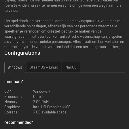
roem te vinden, wraak te nemen en soms om gewoon een weg naar huis
te vinden.
Het spel draait om verkenning, actie en omgevingspuzzels, vaak met vele
verschillende oplossingen, afhankelijk van het personage waarmee je
speelt en je vermogen om creatief gebruik te maken van de
vaardigheden. In dit avontuur vol fantastische wetenschap kun je spelen
als vier verschillende, unieke personages. Alles draait om hun verhalen en
het grote mysterie van dit verloren land dat een oeroud gevaar herbergt.
Configurations
Windows
SteamOS + Linux
MacOS
minimum
*
OS *:
Windows 7
Processor:
Core i3
Memory:
2 GB RAM
Graphics:
Intel HD Graphics 4400
Storage:
3 GB available space
recommended
*