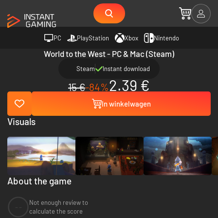
PC
PlayStation
Xbox
Nintendo
World to the West - PC & Mac (Steam)
Steam
Instant download
2.39 €
15 €
-84%
In winkelwagen
Visuals
About the game
Not enough review to
--
calculate the score