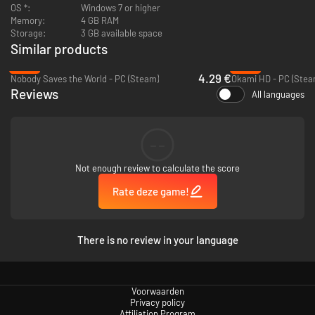
OS *:
Windows 7 or higher
Memory:
4 GB RAM
Storage:
3 GB available space
Similar products
-83%
-65%
4.29 €
Nobody Saves the World - PC (Steam)
Okami HD - PC (Stea
Reviews
All languages
--
Not enough review to calculate the score
Rate deze game!
There is no review in your language
Voorwaarden
Privacy policy
Affiliation Program