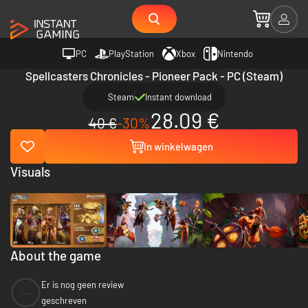
PC
PlayStation
Xbox
Nintendo
Spellcasters Chronicles - Pioneer Pack - PC (Steam)
Steam
Instant download
28.09 €
40 €
-30%
In winkelwagen
Visuals
About the game
Er is nog geen review
--
geschreven