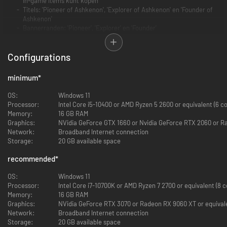
in-game items kunt kopen
Titels: 'Pioneer of Ashkenon', 'Explorer of Ashkenon' en 'Founder of
Ashkenon'
Bannerranden: 'Pioneer', 'Explorer' en 'Founder'
Personagevaandels: Witch, Sorcerer, Scribe en Elementalist
Founder-personage en Catalyst-skins voor:
Configurations
•Mystic Scribe
• Fire Elementalist
minimum
*
•Iron Sorcerer
•Swamp Witch
OS:
Windows 11
*Dit pakket bevat in totaal 4820 Elder Gold. Je betaalt voor 4038 Elder
Processor:
Intel Core i5-10400 or AMD Ryzen 5 2600 or equivalent (6 c
Gold en krijgt 782 Elder Gold als bonus.
Memory:
16 GB RAM
Het bedrag in dit pakket is precies wat je ontvangt. Het wordt niet
Graphics:
NVidia GeForce GTX 1660 or Nvidia GeForce RTX 2060 or Ra
opgeteld bij de in-game valuta die in andere pakketten is inbegrepen.
Network:
Broadband Internet connection
Alle items in dit pakket worden ontgrendeld bij de lancering van Early
Storage:
20 GB available space
Access. Lees meer over dit pakket op de Support-pagina van onze
website.
recommended
*
OS:
Windows 11
Processor:
Intel Core i7-10700K or AMD Ryzen 7 2700 or equivalent (8 c
Memory:
16 GB RAM
Graphics:
NVidia GeForce RTX 3070 or Radeon RX 9060 XT or equivale
Network:
Broadband Internet connection
Storage:
20 GB available space