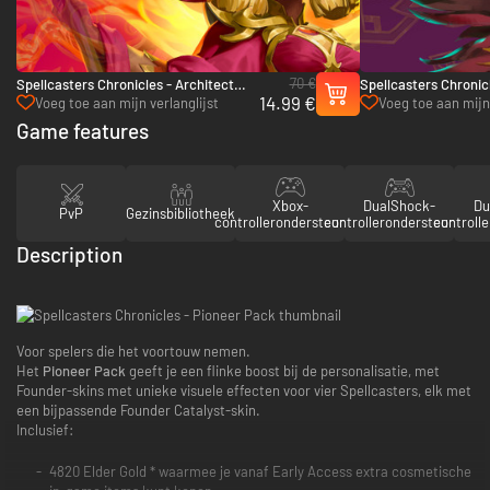
70 €
Spellcasters Chronicles - Architect
Spellcasters Chronic
14.99 €
Pack - PC (Steam)
Pack - PC (Steam)
Voeg toe aan mijn verlanglijst
Voeg toe aan mijn 
Game features
Xbox-
DualShock-
Du
PvP
Gezinsbibliotheek
controllerondersteuning
controllerondersteuning
controll
Description
Voor spelers die het voortouw nemen.
Het
Pioneer Pack
geeft je een flinke boost bij de personalisatie, met
Founder-skins met unieke visuele effecten voor vier Spellcasters, elk met
een bijpassende Founder Catalyst-skin.
Inclusief:
4820 Elder Gold * waarmee je vanaf Early Access extra cosmetische