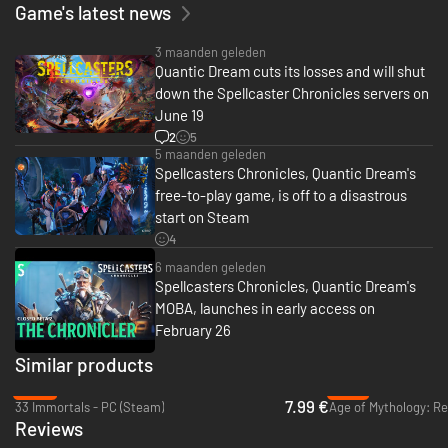
Game's latest news
3 maanden geleden
Quantic Dream cuts its losses and will shut
down the Spellcaster Chronicles servers on
June 19
2
5
5 maanden geleden
Spellcasters Chronicles, Quantic Dream's
free-to-play game, is off to a disastrous
start on Steam
4
6 maanden geleden
Spellcasters Chronicles, Quantic Dream's
MOBA, launches in early access on
February 26
Similar products
-46%
-61%
7.99 €
33 Immortals - PC (Steam)
Age of Mythology: Re
Reviews