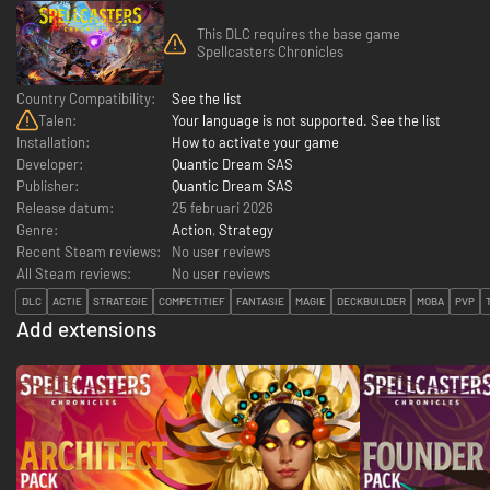
This DLC requires the base game
Spellcasters Chronicles
Country Compatibility:
See the list
Talen:
Your language is not supported. See the list
Installation:
How to activate your game
Developer:
Quantic Dream SAS
Publisher:
Quantic Dream SAS
Release datum:
25 februari 2026
Genre:
Action
,
Strategy
Recent Steam reviews:
No user reviews
All Steam reviews:
No user reviews
DLC
ACTIE
STRATEGIE
COMPETITIEF
FANTASIE
MAGIE
DECKBUILDER
MOBA
PVP
Add extensions