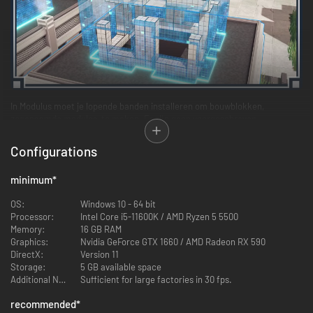
In Modulus moet je lopende banden installeren om bouwblokken,
zogenaamde modules, te maken. Er zijn geen voorgeschreven
bouwplannen, hoe je de gevraagde module maakt mag je zelf weten. Je
bent helemaal vrij om productielijnen te bedenken die passen bij de
Configurations
gevraagde modules en jouw beslissingen bepalen hoe efficiënt je fabriek
is.
minimum
*
OS:
Windows 10 - 64 bit
Processor:
Intel Core i5-11600K / AMD Ryzen 5 5500
Memory:
16 GB RAM
Graphics:
Nvidia GeForce GTX 1660 / AMD Radeon RX 590
DirectX:
Version 11
Storage:
5 GB available space
Additional Notes:
Sufficient for large factories in 30 fps.
recommended
*