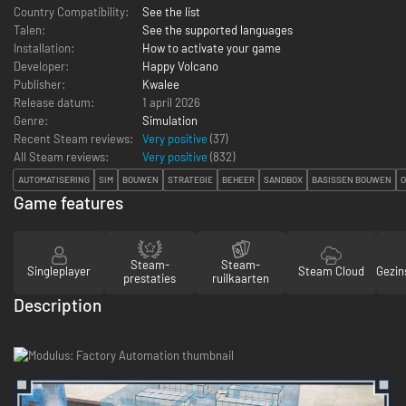
Country Compatibility:
See the list
Talen:
See the supported languages
Installation:
How to activate your game
Developer:
Happy Volcano
Publisher:
Kwalee
Release datum:
1 april 2026
Genre:
Simulation
Recent Steam reviews:
Very positive
(37)
All Steam reviews:
Very positive
(
832
)
AUTOMATISERING
SIM
BOUWEN
STRATEGIE
BEHEER
SANDBOX
BASISSEN BOUWEN
Game features
Steam-
Steam-
Singleplayer
Steam Cloud
Gezin
prestaties
ruilkaarten
Description