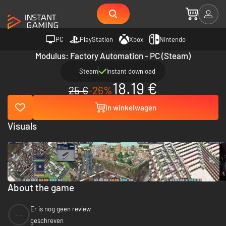
PC
PlayStation
Xbox
Nintendo
Modulus: Factory Automation - PC (Steam)
Steam
Instant download
18.19 €
25 €
-26%
In winkelwagen
Visuals
About the game
Er is nog geen review
--
geschreven