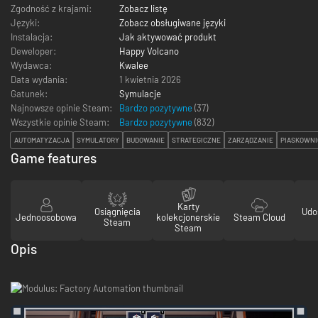
Zgodność z krajami:
Zobacz listę
Języki:
Zobacz obsługiwane języki
Instalacja:
Jak aktywować produkt
Deweloper:
Happy Volcano
Wydawca:
Kwalee
Data wydania:
1 kwietnia 2026
Gatunek:
Symulacje
Najnowsze opinie Steam:
Bardzo pozytywne
(37)
Wszystkie opinie Steam:
Bardzo pozytywne
(
832
)
AUTOMATYZACJA
SYMULATORY
BUDOWANIE
STRATEGICZNE
ZARZĄDZANIE
PIASKOWNI
Game features
Karty
Osiągnięcia
Udo
Jednoosobowa
kolekcjonerskie
Steam Cloud
Steam
Steam
Opis