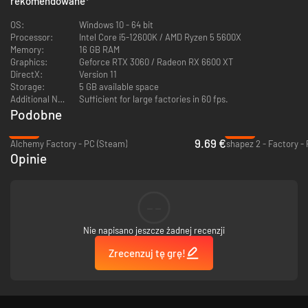
rekomendowane
*
OS:
Windows 10 - 64 bit
Budynki, które tworzysz, są wznoszone właśnie przy pomocy
Processor:
Intel Core i5-12600K / AMD Ryzen 5 5600X
wyprodukowanych przez ciebie modułów. Dostarczając te elementy,
Memory:
16 GB RAM
zobaczysz rozwój struktury w czasie rzeczywistym, a każdy moduł stanie
Graphics:
Geforce RTX 3060 / Radeon RX 6600 XT
się widoczną częścią konstrukcji. Rozwój budynku jest bezpośrednio
DirectX:
Version 11
powiązany z liczbą dostarczonych modułów. W miarę rozwoju konstrukcji
Storage:
5 GB available space
potrzebne będą coraz bardziej skomplikowane moduły, rzucając
Additional Notes:
Sufficient for large factories in 60 fps.
wyzwanie twojej pomysłowości i umiejętnościom budowania.
Podobne
-45%
-38%
9.69 €
Alchemy Factory - PC (Steam)
shapez 2 - Factory -
Opinie
--
Nie napisano jeszcze żadnej recenzji
Zrecenzuj tę grę!
Żadnych liczników czasu, żadnych wrogów – tylko ty i twoja fabryka.
Odpręż się, znajdź swój rytm i buduj po swojemu. Bądź świadkiem rozwoju
swojej fabryki i wnoszenia ogromnych budynków, które mają ciągle