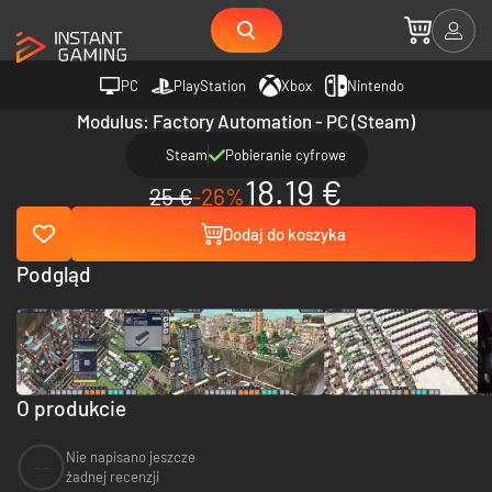
PC
PlayStation
Xbox
Nintendo
Modulus: Factory Automation - PC (Steam)
Steam
Pobieranie cyfrowe
18.19 €
25 €
-26%
Dodaj do koszyka
Podgląd
O produkcie
Nie napisano jeszcze
--
żadnej recenzji