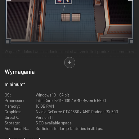
W grze Modulus twoim zadaniem jest stworzenie linii produkcji elementów
składowych znanych jako moduły. Nie ma żadnych sztywnych rozwiązań –
to od ciebie zależy, w jaki sposób stworzysz potrzebne moduły. Masz
całkowitą wolność w projektowaniu linii produkcyjnych, tak aby umożliwić
Wymagania
konstrukcję wymaganych elementów, a twoje decyzje wpływają na
wydajność fabryki.
minimum
*
OS:
Windows 10 - 64 bit
Processor:
Intel Core i5-11600K / AMD Ryzen 5 5500
Memory:
16 GB RAM
Graphics:
Nvidia GeForce GTX 1660 / AMD Radeon RX 590
DirectX:
Version 11
Storage:
5 GB available space
Additional Notes:
Sufficient for large factories in 30 fps.