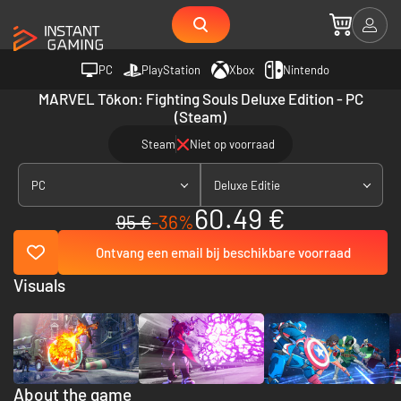
PC
PlayStation
Xbox
Nintendo
MARVEL Tōkon: Fighting Souls Deluxe Edition - PC
(Steam)
Steam
Niet op voorraad
PC
Deluxe Editie
60.49 €
95 €
-36%
Ontvang een email bij beschikbare voorraad
Visuals
About the game