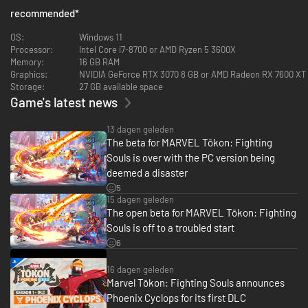
recommended
*
OS:
Windows 11
Processor:
Intel Core i7-8700 or AMD Ryzen 5 3600X
Memory:
16 GB RAM
Graphics:
NVIDIA GeForce RTX 3070 8 GB or AMD Radeon RX 7600 XT
Storage:
27 GB available space
Game's latest news
13 dagen geleden
The beta for MARVEL Tōkon: Fighting
Experimenteer met teamsamenstellingen om nieuwe combo's,
Souls is over with the PC version being
synergieën en strategieën te ontdekken. Blaas je een weg door
deemed a disaster
dynamische stages gebaseerd op iconische Marvel Universe-locaties,
5
waaronder een aantal met interactieve stagetransities.
15 dagen geleden
The open beta for MARVEL Tōkon: Fighting
Vechten is zowel meeslepend als intuïtief met verschillende unieke
Souls is off to a troubled start
moves, combo's en strategieën om te leren. Je duikt zo in het gevecht
dankzij de aanpasbare besturing met zowel traditionele als snelle invoer,
6
plus eenvoudige kettingcombo's.
16 dagen geleden
Marvel Tōkon: Fighting Souls announces
Phoenix Cyclops for its first DLC