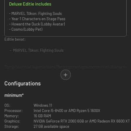
Deluxe Editie includes
- MARVEL Tōkon: Fighting Souls
- Year 1 Characters en Stage Pass
- Howard the Duck (Lobby Avatar)
- Cosmo (Lobby Pet)
Editie bevat:
MARVEL Tōkon: Fighting Souls
Stel je team van legendarische Marvel-personages samen in de ultieme 4-
tegen-4-teamvechtgame van PlayStation Studios, Arc System Works en
Marvel Games.
Configurations
Het is tijd om je droomteam samen te stellen en je tegenstander te
verpulveren in zinderende 4-tegen-4-gevechten. Kies uit een selectie van
minimum
*
20 iconische Marvel-personages bij de release, elk vormgegeven in een
nieuwe, opvallende, op anime geïnspireerde stijl, en uit leden van hun
OS:
Windows 11
eigen unieke teams van even indrukwekkende helden en schurken.
Processor:
Intel Core i5-8400 or AMD Ryzen 5 1600X
Memory:
16 GB RAM
Graphics:
NVIDIA GeForce RTX 2060 6GB or AMD Radeon RX 6600 XT
Storage:
27 GB available space