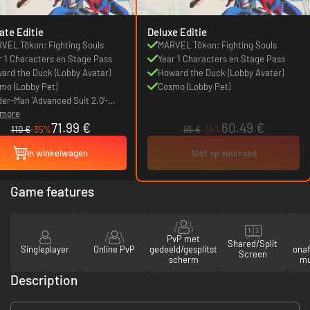
ate Editie
Deluxe Editie
VEL Tōkon: Fighting Souls
MARVEL Tōkon: Fighting Souls
r 1 Characters en Stage Pass
Year 1 Characters en Stage Pass
ard the Duck (Lobby Avatar)
Howard the Duck (Lobby Avatar)
mo (Lobby Pet)
Cosmo (Lobby Pet)
der-Man 'Advanced Suit 2.0'-
 more
tuum
71.99 €
60.49 €
110 €
-35%
95 €
-36%
In winkelwagen
Niet op voorraad
Game features
PvP met
Shared/Split
Singleplayer
Online PvP
gedeeld/gesplitst
onaf
Screen
scherm
mu
Description