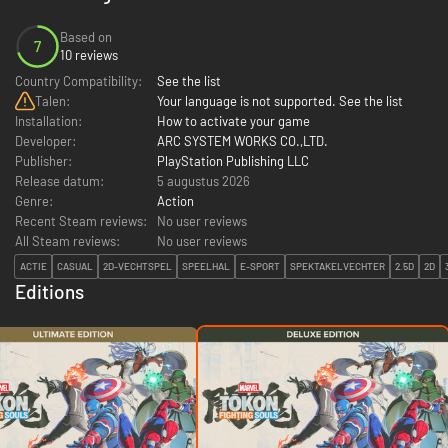
Based on
7
10 reviews
Country Compatibility:
See the list
Talen:
Your language is not supported. See the list
Installation:
How to activate your game
Developer:
ARC SYSTEM WORKS CO.,LTD.
Publisher:
PlayStation Publishing LLC
Release datum:
5 augustus 2026
Genre:
Action
Recent Steam reviews:
No user reviews
All Steam reviews:
No user reviews
ACTIE
CASUAL
2D-VECHTSPEL
SPEELHAL
E-SPORT
SPEKTAKELVECHTER
2.5D
2D
Editions