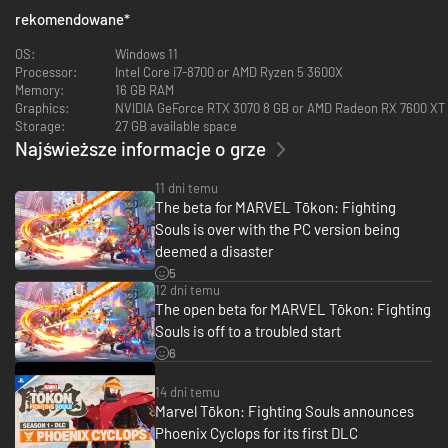
rekomendowane
*
OS:
Windows 11
Processor:
Intel Core i7-8700 or AMD Ryzen 5 3600X
Memory:
16 GB RAM
Graphics:
NVIDIA GeForce RTX 3070 8 GB or AMD Radeon RX 7600 XT
Storage:
27 GB available space
Najświeższe informacje o grze
11 dni temu
The beta for MARVEL Tōkon: Fighting
Eksperymentuj ze składami drużyn, by odkrywać nowe kombinacje,
Souls is over with the PC version being
synergie i strategie. Walcz na arenach inspirowanych lokacjami znanymi z
deemed a disaster
uniwersum Marvela, z których niektóre zawierają interaktywne przejścia
5
między arenami.
12 dni temu
The open beta for MARVEL Tōkon: Fighting
Dzięki wyjątkowym ruchom, kombinacjom i strategiom do opanowania
Souls is off to a troubled start
walka jest zarówno wciągająca, jak i intuicyjna. Łatwe w dostosowaniu
sterowanie, zarówno tradycyjne, jak i szybkie, a także proste kombinacje
6
sprawiają, że do gry może wskoczyć każdy.
14 dni temu
Marvel Tōkon: Fighting Souls announces
Phoenix Cyclops for its first DLC