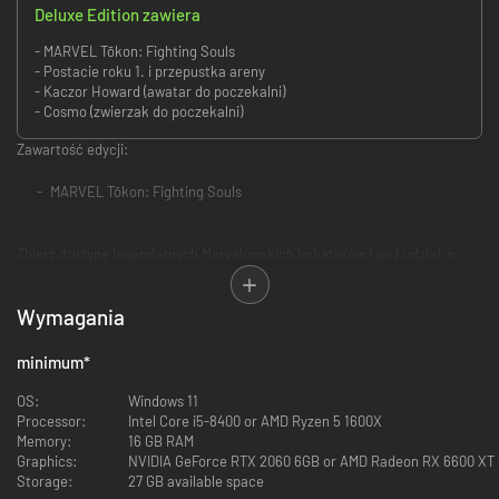
Deluxe Edition zawiera
- MARVEL Tōkon: Fighting Souls
- Postacie roku 1. i przepustka areny
- Kaczor Howard (awatar do poczekalni)
- Cosmo (zwierzak do poczekalni)
Zawartość edycji:
MARVEL Tōkon: Fighting Souls
Zbierz drużynę legendarnych Marvelowskich bohaterów i weź udział w
ostatecznym starciu drużynowym 4 na 4 od PlayStation Studios, Arc
System Works i Marvel Games.
Wymagania
Pora stworzyć drużynę marzeń i pokonać wrogów podczas dynamicznych
walk 4 na 4. Wybieraj spośród 20 znanych postaci z uniwersum Marvela w
minimum
*
momencie premiery. Każda z nich została stworzona w nowym,
inspirowanym anime stylu, i wchodzi w skład imponujących drużyn,
OS:
Windows 11
składających się zarówno z bohaterów, jak i złoczyńców.
Processor:
Intel Core i5-8400 or AMD Ryzen 5 1600X
Memory:
16 GB RAM
Graphics:
NVIDIA GeForce RTX 2060 6GB or AMD Radeon RX 6600 XT
Storage:
27 GB available space