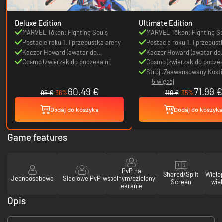
Deluxe Edition
Ultimate Edition
MARVEL Tōkon: Fighting Souls
MARVEL Tōkon: Fighting S
Postacie roku 1. i przepustka areny
Postacie roku 1. i przepus
Kaczor Howard (awatar do
Kaczor Howard (awatar do
poczekalni)
Cosmo (zwierzak do poczekalni)
poczekalni)
Cosmo (zwierzak do poczek
Strój „Zaawansowany Kosti
5 więcej
dla Spider-Mana
60.49 €
71.99 €
95 €
-36%
110 €
-35%
Dodaj do koszyka
Dodaj do koszyk
Game features
PvP na
Shared/Split
Wielo
Jednoosobowa
Sieciowe PvP
wspólnym/dzielonym
Screen
wie
ekranie
Opis