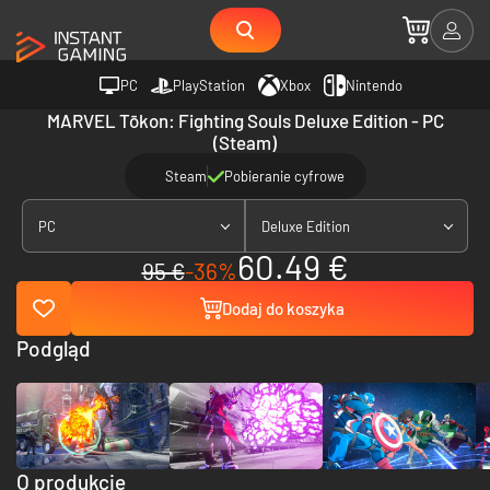
PC
PlayStation
Xbox
Nintendo
MARVEL Tōkon: Fighting Souls Deluxe Edition - PC
(Steam)
Steam
Pobieranie cyfrowe
PC
Deluxe Edition
60.49 €
95 €
-36%
Dodaj do koszyka
Podgląd
O produkcie