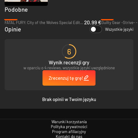
Podobne
-65%
-70%
20.99 €
FATAL FURY: City of the Wolves Special Edition - PC (Steam)
Guilty Gear -Strive- 
Opinie
Wszystkie języki
6
Wynik recenzji gry
w oparciu o 4 reviews, wszystkie języki uwzględnione
Zmierz się lokalnie ze znajomym lub dołącz do walki z maksymalnie 64
graczami w sieciowej2 poczekalni, w tym w standardowych trybach
Zrecenzuj tę grę!
rywalizacji. Poznaj każdą z drużyn dzięki przeznaczonemu dla jednego
gracza trybowi epizodu, który przedstawi drużynową dynamikę oraz
historię.
Brak opinii w Twoim języku
² Wymagane połączenie z Internetem i konto PlayStation.
Cechy wersji na PC
Ustawienia ultra
Warunki korzystania
Polityka prywatności
Doświadcz akcji w MARVEL Tōkon: Fighting Souls dzięki wysokiej
Program afiliacyjny
wydajności w postaci 60 klatek na sekundę (wartość zablokowana w
Kontakt do nas