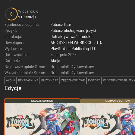
W oparciu o
6
4 recenzja
Zgodność z krajami:
Zobacz listę
Języki:
Zobacz obsługiwane języki
Instalacja:
Jak aktywować produkt
Deweloper:
ARC SYSTEM WORKS CO.,LTD.
Wydawca:
PlayStation Publishing LLC
Data wydania:
5 sierpnia 2026
Gatunek:
Akcja
Najnowsze opinie Steam:
Brak opinii użytkowników
Wszystkie opinie Steam:
Brak opinii użytkowników
AKCJA
REKREACYJNE
BIJATYKA 2D
ZRĘCZNOŚCIOWE
E-SPORT
WIDOWISKOWA BIJATY
Edycje