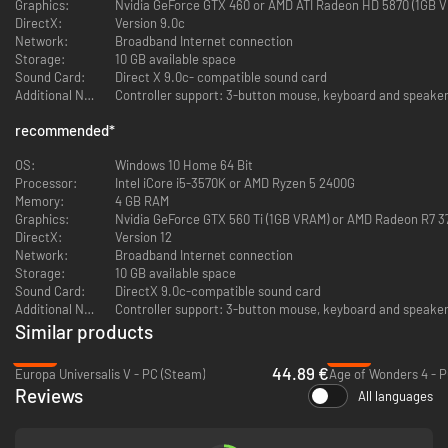
Graphics:
- Synthetic Dawn Story Pack: speel als een Gestalt Machine Empire.
DirectX:
Version 9.0c
- Humanoids Species Pack: uitgebreide aanpassingsmogelijkheden met
Network:
Broadband Internet connection
nieuwe portretten, scheepssets en de Clone Army Origin.
Storage:
10 GB available space
Sound Card:
Direct X 9.0c- compatible sound card
Galactic Paragons:
Additional Notes:
Controller support: 3-button mouse, keyboard and speaker
Laat je leiders uitgroeien tot legendes, rekruteer beroemde en
legendarische Paragons en breid je galactische raad uit. Deze uitbreiding
recommended
*
maakt je leiders tot de ader van je rijk, om je te helpen je visie voor de
toekomst vorm te geven en uit te dragen.
OS:
Windows 10 Home 64 Bit
Processor:
Intel iCore i5-3570K or AMD Ryzen 5 2400G
Leviathans Story Pack:
Memory:
4 GB RAM
Het sterrenstelsel leeft en is gevaarlijk. Ontmoet enorme
Graphics:
Nvidia GeForce GTX 560 Ti (1GB VRAM) or AMD Rad
ruimtewachters, oude enclaves van handelaren en kies een kant als het
DirectX:
Version 12
sterrenstelsel in oorlog verzeilt raakt terwijl twee oude en machtige
Network:
Broadband Internet connection
rivalen ontwaken in de "Oorlog in de hemel". Confronteer de schaduwen
Storage:
10 GB available space
van het verleden en pluk de vruchten of word een voetnoot in de
Sound Card:
DirectX 9.0c-compatible sound card
galactische geschiedenis.
Additional Notes:
Controller support: 3-button mouse, keyboard and speaker
Similar products
Aquatics Species Pack:
Een diepe duik van de verpletterende diepten van de zee naar de
-25%
-55%
grenzeloze getijden van de sterren. Duik in het leven van een zeevarend
44.89 €
Europa Universalis V - PC (Steam)
Age of Wonders 4 - P
rijk en gebruik de kracht van water om werelden te aquavormen.
Reviews
All languages