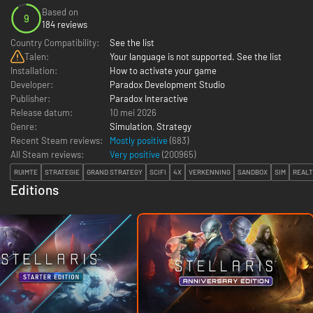
Based on
9
184 reviews
Country Compatibility:
See the list
Talen:
Your language is not supported. See the list
Installation:
How to activate your game
Developer:
Paradox Development Studio
Publisher:
Paradox Interactive
Release datum:
10 mei 2026
Genre:
Simulation
,
Strategy
Recent Steam reviews:
Mostly positive
(683)
All Steam reviews:
Very positive
(
200965
)
RUIMTE
STRATEGIE
GRAND STRATEGY
SCIFI
4X
VERKENNING
SANDBOX
SIM
REALT
Editions