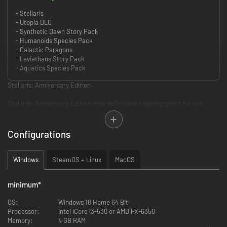
- Stellaris
- Utopia DLC
- Synthetic Dawn Story Pack
- Humanoids Species Pack
- Galactic Paragons
- Leviathans Story Pack
- Aquatics Species Pack
Stellaris: Anniversary Edition
Stellaris: Anniversary Edition is de definitieve toegangspoort tot het
bekroonde sciencefiction Grand Strategy Epos. Deze collectie bevat het
basisspel en de meest essentiële uitbreidingen, zorgvuldig uitgekozen
voor de diepste, meest toegankelijke ervaring voor nieuwe galactische
Configurations
ontdekkingsreizigers.
Stellaris: Anniversary Edition bevat het volgende:
Windows
SteamOS + Linux
MacOS
Stellaris:
minimum
*
Nu met drie legendarische DLC's die voorheen apart verkrijgbaar van
elkaar waren:
OS:
Windows 10 Home 64 Bit
- Utopia: de 'noodzakelijke' uitbreiding. Ontgrendel megastructuren
Processor:
Intel iCore i3-530 or AMD FX-6350
(Dyson Sphere, Ring Worlds) en Ascension-paden om je soort te laten
Memory:
4 GB RAM
evolueren.