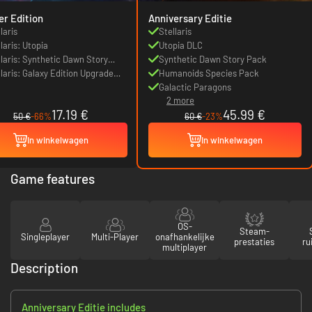
er Edition
Anniversary Editie
laris
Stellaris
laris: Utopia
Utopia DLC
llaris: Synthetic Dawn Story
Synthetic Dawn Story Pack
k
llaris: Galaxy Edition Upgrade
Humanoids Species Pack
k
Galactic Paragons
2 more
17.19 €
45.99 €
50 €
-66%
60 €
-23%
In winkelwagen
In winkelwagen
Game features
OS-
Steam-
Singleplayer
Multi-Player
onafhankelijke
prestaties
ru
multiplayer
Description
Anniversary Editie includes