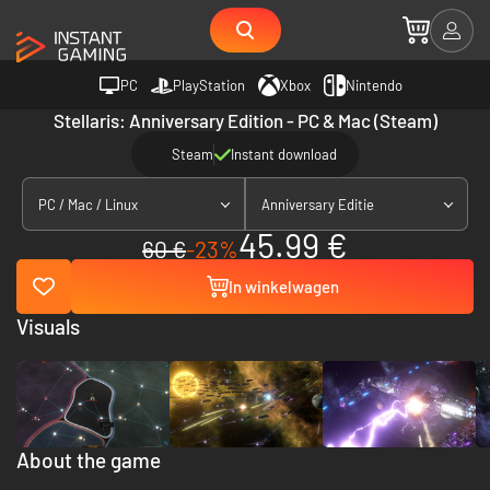
PC
PlayStation
Xbox
Nintendo
Stellaris: Anniversary Edition - PC & Mac (Steam)
Steam
Instant download
PC / Mac / Linux
Anniversary Editie
45.99 €
60 €
-23%
In winkelwagen
Visuals
About the game