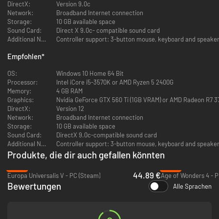
DirectX:
Version 9.0c
zu spielen.
Network:
Broadband Internet connection
- Humanoids Species Pack: Erweiterte Anpassungsmöglichkeiten durch
Storage:
10 GB available space
neue Porträts, Schiffsmodelle und den Ursprung „Klonarmee“.
Sound Card:
Direct X 9.0c- compatible sound card
Additional Notes:
Controller support: 3-button mouse, keyboard and speaker
Galactic Paragons:
Lasst Eure Anführer zu Legenden heranwachsen. Rekrutiert berühmte
Empfohlen
*
Paragone und erweitert Euren Galaktischen Rat. Diese Erweiterung
macht Eure Anführer zum Herzstück Eures Imperiums und hilft Euch
OS:
Windows 10 Home 64 Bit
dabei, Eure Vision der Zukunft durchzusetzen.
Processor:
Intel iCore i5-3570K or AMD Ryzen 5 2400G
Memory:
4 GB RAM
Leviathans Story Pack:
Graphics:
Nvidia GeForce GTX 560 Ti (1GB VRAM) or AMD Rad
Die Galaxie ist voller Leben. Und sie ist gefährlich. Trefft auf gigantische
DirectX:
Version 12
Weltraumwächter und uralte Handelsenklaven und wählt eine Seite, wenn
Network:
Broadband Internet connection
zwei uralte und mächtige Rivalen die Galaxie in ihren „Himmelskrieg“
Storage:
10 GB available space
ziehen. Stellt Euch den Schatten der Vergangenheit und erntet Euren
Sound Card:
DirectX 9.0c-compatible sound card
wohlverdienten Lohn, oder aber werdet zu einer Fußnote in der
Additional Notes:
Controller support: 3-button mouse, keyboard and speaker
galaktischen Geschichte.
Produkte, die dir auch gefallen könnten
Aquatics Species Pack:
-25%
-59%
Eine atemberaubende Reise von den alles zermalmenden Tiefen des
44.89 €
Europa Universalis V - PC (Steam)
Age of Wonders 4 - P
Meeres bis hin zu den grenzenlosen Gezeiten des Alls. Taucht in das
Bewertungen
Alle Sprachen
Leben eines Seefahrerreichs ein und nutzt die Kraft des Wassers, um
Welten zu gestalten.