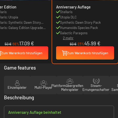
er Edition
Anniversary Auflage
laris
Stellaris
laris: Utopia
Utopia DLC
llaris: Synthetic Dawn Story
Synthetic Dawn Story Pack
k
llaris: Galaxy Edition Upgrade
Humanoids Species Pack
k
Galactic Paragons
2 mehr
17.09 €
45.99 €
50 €
-66%
60 €
-23%
Zum Warenkorb hinzufügen
Zum Warenkorb hinzufügen
Game features
Plattformübergreifender
Steam-
Einzelspieler
Multi-Player
Mehrspieler
Errungenschaften
Sam
Beschreibung
Anniversary Auflage beinhaltet