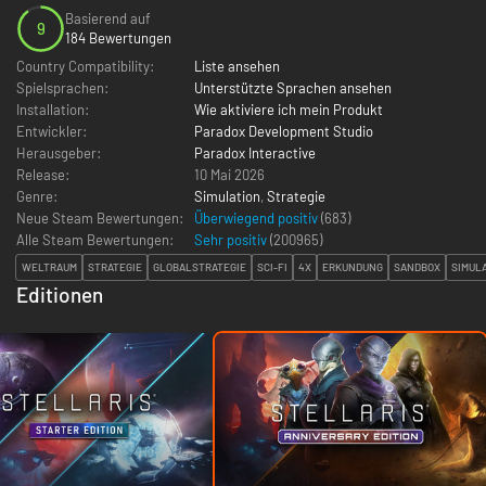
Basierend auf
9
184 Bewertungen
Country Compatibility:
Liste ansehen
Spielsprachen:
Unterstützte Sprachen ansehen
Installation:
Wie aktiviere ich mein Produkt
Entwickler:
Paradox Development Studio
Herausgeber:
Paradox Interactive
Release:
10 Mai 2026
Genre:
Simulation
,
Strategie
Neue Steam Bewertungen:
Überwiegend positiv
(683)
Alle Steam Bewertungen:
Sehr positiv
(
200965
)
WELTRAUM
STRATEGIE
GLOBALSTRATEGIE
SCI-FI
4X
ERKUNDUNG
SANDBOX
SIMUL
Editionen