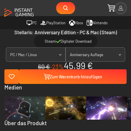
PC
PlayStation
Xbox
Nintendo
Stellaris: Anniversary Edition - PC & Mac (Steam)
Steam
Digitaler Download
PC / Mac / Linux
Anniversary Auflage
45.99 €
60 €
-23%
Zum Warenkorb hinzufügen
Medien
Über das Produkt