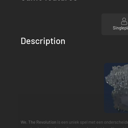
Singlepl
Description
We. The Revolution
is een uniek spel met een onderscheide