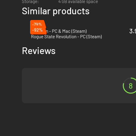
Storage:
4 GB available space
Similar products
-79%
-92%
3.
Suzerain - PC & Mac (Steam)
Rogue State Revolution - PC (Steam)
Reviews
• De beklemmende sfeer van de Franse Revolutie ervaren, z
8