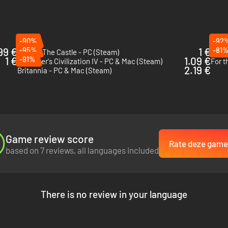
-90%
-92
99 €
-95%
1 €
-81
King Of The Castle - PC (Steam)
Exped
1 €
-91%
1.09 €
Sid Meier's Civilization IV - PC & Mac (Steam)
For t
2.19 €
Britannia - PC & Mac (Steam)
oals je die kent uit de klassieke romans van Alexandre Dumas en Jose
Game review score
Rate deze game
based on 7 reviews, all languages included
There is no review in your language