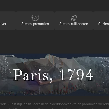
ayer
Steam-prestaties
Steam-ruilkaarten
Gezins
nde kunststijl, gesitueerd in de bloeddoorweekte en paranoïde wereld