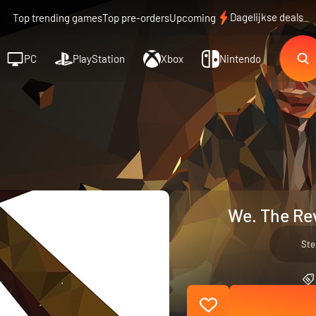
Dagelijkse deals
Top trending games
Top pre-orders
Upcoming
PC
PlayStation
Xbox
Nintendo
We. The Rev
St