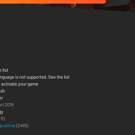
 list
nguage is not supported. See the list
 activate your game
ash
er
rt 2019
gy
(11)
 positive
(
2465
)