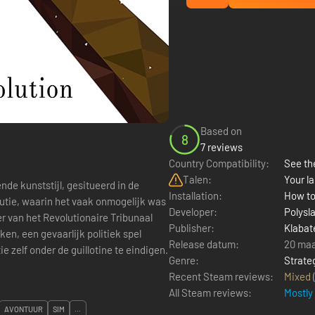
Based on
8
7 reviews
Country Compatibility:
See the
Talen:
Your la
de kunststijl, gesitueerd in de
Installation:
How to
utie, waarin het vaak onmogelijk was
Developer:
Polysl
er van het Revolutionaire Tribunaal
Publisher:
Klabat
ken, een gevaarlijk politiek spel
Release datum:
20 maa
ie zelf onder de guillotine te eindigen.
Genre:
Strate
Recent Steam reviews:
Mixed
All Steam reviews:
Mostly
AVONTUUR
SIM
...