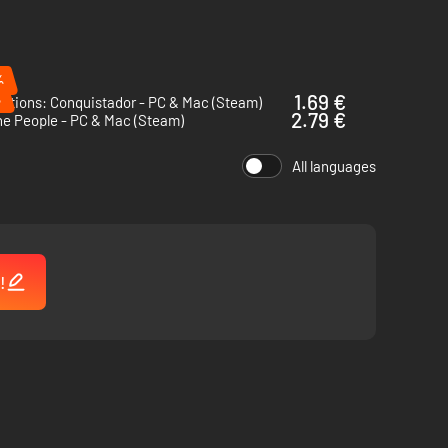
%
%
1.69 €
itions: Conquistador - PC & Mac (Steam)
2.79 €
he People - PC & Mac (Steam)
All languages
ph Conrad.
!