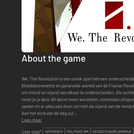
About the game
We. The Revolution is een uniek spel met een onderscheiden
bloeddoorweekte en paranoïde wereld van de Franse Revol
om vriend en vijand van elkaar te onderscheiden. Als recht
moet je je door dit decor heen worstelen, vonnissen uitspre
spelen en er alles aan doen om niet als vijand van de revolut
Aan het eind van de dag zul ...
Lees meer
User tags*:
HISTORISCH
POLITIEKE SIM
KEUZES ZIJN BELANGRIJK