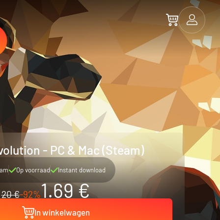
olution - PC & Mac (Steam)
eam
Op voorraad
Instant download
1.69 €
20 €
-92%
In winkelwagen