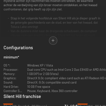
mysterie achter zijn nachtmerries moeten ontrafelen, de waarheid
achter de verdwijning van zijn broer moeten ontdekken, en het kwaad
confronteren, dat grip heeft op zijn zijn ziel.
Stap in het volgende hoofdstuk van Silent Hill als je dieper graaft in
de getergde geschiedenis van de stad, en leer van het kwaad, dat
Toluca Lake omringt
Van de duistere mist naar de dreigende schaduwen, de compleet
nieuwe next-gen graphics brengen Silent Hill tot leven als nooit
tevoren
Los verraderlijke en dodelijke puzzels op om de mysterieuze
Configurations
geheimen achter het kwaad te ontdekken dat het stadje Silent Hill
vervloekt
Silent Hill Homecoming is voorzien van een geheel nieuwe
minimum
*
soundtrack van de veelgeprezen serie componist Akira Yamaoka
OS *:
Windows XP / Vista
Processor:
Dual core CPU such as Intel Core 2 Duo E6400 or AMD Athl
Memory:
1 GB (XP) or 2 GB (Vista)
Graphics:
DirectX 9.0c compliant video card such as ATI Radeon HD-
Sound:
DirectX: 9.0c compatible sound card
Hard Drive:
10 GB Free space
Controller Support:
Mouse, Keyboard, Xbox 360 controller
Silent Hill franchise
-31%
-45%
34.49 €