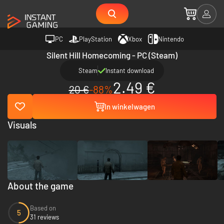
PC
PlayStation
Xbox
Nintendo
Silent Hill Homecoming - PC (Steam)
Steam
Instant download
2.49 €
20 €
-88%
In winkelwagen
Visuals
About the game
Based on
5
31 reviews