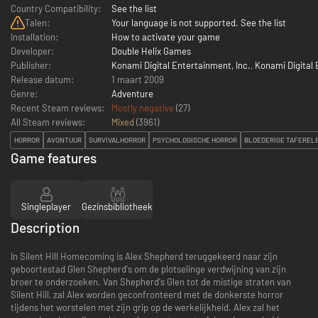
Country Compatibility:
See the list
Talen:
Your language is not supported. See the list
Installation:
How to activate your game
Developer:
Double Helix Games
Publisher:
Konami Digital Entertainment, Inc.
,
Konami Digital
Release datum:
1 maart 2009
Genre:
Adventure
Recent Steam reviews:
Mostly negative
(27)
All Steam reviews:
Mixed
(
3961
)
HORROR
AVONTUUR
SURVIVALHORROR
PSYCHOLOGISCHE HORROR
BLOEDERIGE TAFEREL
Game features
Singleplayer
Gezinsbibliotheek
Description
In Silent Hill Homecoming is Alex Shepherd teruggekeerd naar zijn
geboortestad Glen Shepherd's om de plotselinge verdwijning van zijn
broer te onderzoeken. Van Shepherd's Glen tot de mistige straten van
Silent Hill, zal Alex worden geconfronteerd met de donkerste horror
tijdens het worstelen met zijn grip op de werkelijkheid. Alex zal het