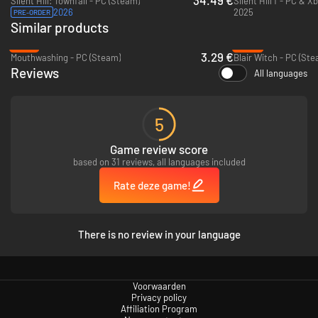
Silent Hill: Townfall - PC (Steam)
2026
2025
PRE-ORDER
Similar products
-74%
-90%
3.29 €
Mouthwashing - PC (Steam)
Blair Witch - PC (Ste
Reviews
All languages
5
Game review score
based on 31 reviews, all languages included
Rate deze game!
There is no review in your language
Voorwaarden
Privacy policy
Affiliation Program