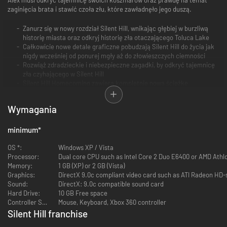
zaginięcia brata i stawić czoła złu, które zawładnęło jego duszą.
Zanurz się w nowy rozdział Silent Hill, wnikając głębiej w burzliwą
historię miasta oraz odkryj historię zła otaczającego Toluca Lake
Całkowicie nowe detale graficzne pobudzają Silent Hill do życia jak
nigdy wcześniej od ponurej mgły aż do złowieszczych ciemności
Rozwiąż zdradzieckie i niebezpieczne zagadki, by odkryć tajemnicę
zła czyhającego w Silent Hill
Silent Hill Homecoming zawiera kompletnie nową ścieżkę
dźwiękową skomponowaną przez znanego z wcześniejszych części
Akirę Yamaokę
Wymagania
minimum
*
OS *:
Windows XP / Vista
Processor:
Dual core CPU such as Intel Core 2 Duo E6400 or AMD Athl
Memory:
1 GB (XP) or 2 GB (Vista)
Graphics:
DirectX 9.0c compliant video card such as ATI Radeon HD-
Sound:
DirectX: 9.0c compatible sound card
Hard Drive:
10 GB Free space
Controller Support:
Mouse, Keyboard, Xbox 360 controller
Silent Hill franchise
-31%
-45%