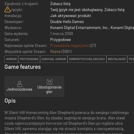
Zgodność z krajami:
Zobacz listę
Języki:
Twój język nie jest obsługiwany. Zobacz listę
Instalacja:
Jak aktywować produkt
Deweloper:
Double Helix Games
Wydawca:
Konami Digital Entertainment, Inc.
,
Konami Digit
Data wydania:
1 marca 2009
Gatunek:
Przygodowe
Najnowsze opinie Steam:
Przeważnie negatywne
(27)
Wszystkie opinie Steam:
Różne
(
3961
)
HORROR
PRZYGODOWE
SURVIVAL HORROR
HORROR PSYCHOLOGICZNY
BRUTALNOŚĆ
PER
Game features
Udostępnianie
Jednoosobowa
gier
Opis
W Silent Hill Homecoming Alex Shepherd powraca do swojego rodzinnego
miasta Shepherd's Glen, by zbadać zaginięcie swojego brata. Alex stawi
czoła najmroczniejszym horrorom od Shepherd's Glen po mgliste ulice
Silent Hill, samemu starając się nie stracić kontaktu z rzeczywistością.
Alex musi odkryć tajemnicę swoich koszmarów oraz prawdę na temat