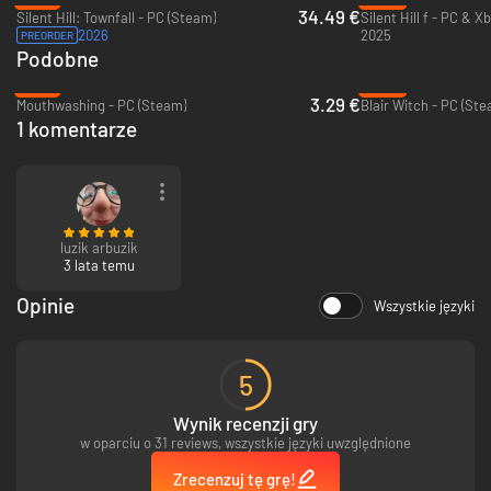
34.49 €
Silent Hill: Townfall - PC (Steam)
2026
2025
PREORDER
Podobne
-74%
-90%
3.29 €
Mouthwashing - PC (Steam)
Blair Witch - PC (Ste
1 komentarze
luzik arbuzik
3 lata temu
Opinie
Wszystkie języki
5
Wynik recenzji gry
w oparciu o 31 reviews, wszystkie języki uwzględnione
Zrecenzuj tę grę!