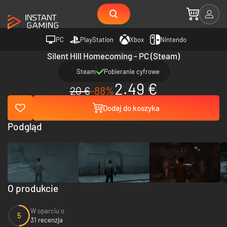
PC
PlayStation
Xbox
Nintendo
Silent Hill Homecoming - PC (Steam)
Steam
Pobieranie cyfrowe
2.49 €
20 €
-88%
Dodaj do koszyka
Podgląd
O produkcie
W oparciu o
5
31 recenzja