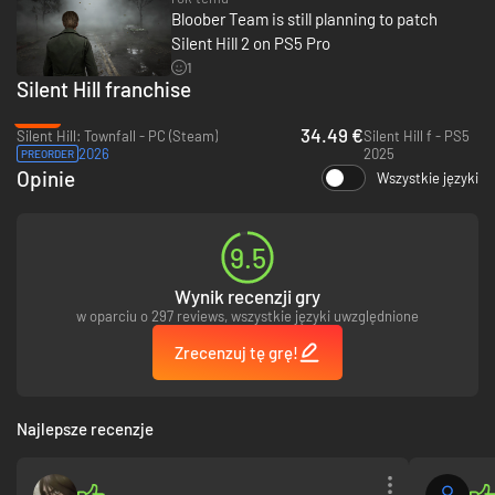
Bloober Team is still planning to patch
Silent Hill 2 on PS5 Pro
1
Silent Hill franchise
-31%
34.49 €
Silent Hill: Townfall - PC (Steam)
Silent Hill f - PS5
Rozległe poziomy
2026
2025
PREORDER
Opinie
Wszystkie języki
Przemierzaj wcześniej niedostępne miejsca i budynki, w tym również
zupełnie nowe, stworzone na potrzeby nowej wersji gry.
Zgłębiaj słynną fabułę, odkrywając miasteczko Silent Hill ze świeżej
9.5
perspektywy dzięki poszerzonej mapie.
Wynik recenzji gry
w oparciu o 297 reviews, wszystkie języki uwzględnione
Zrecenzuj tę grę!
Najlepsze recenzje