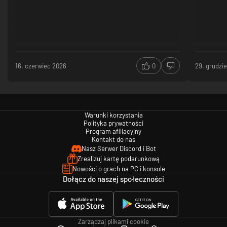
Ewolucja mechaniki walki
Znane rodzaje broni, takie jak stalowa rura i broń krótka, powracają, ale
system walki został całkowicie przebudowany.
Uchylaj się przed atakami za pomocą precyzyjnych uników, mierz za
pomocą celowników i nie tylko – starcia z potworami jeszcze nigdy nie
były tak wciągające i emocjonujące.
16. czerwiec 2026
0
29. grudzi
Warunki korzystania
Polityka prywatności
Program afiliacyjny
Kontakt do nas
Nasz Serwer Discord i Bot
Zrealizuj kartę podarunkową
Nowości o grach na PC i konsole
Dołącz do naszej społeczności
Zarządzaj plikami cookie