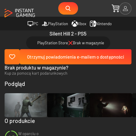
PC
PlayStation
Xbox
Nintendo
Silent Hill 2 - PS5
PlayStation Store
Brak w magazynie
Otrzymuj powiadomienia e-mailem o dostępności
Brak produktu w magazynie?
Kup za pomocą kart podarunkowych
Podgląd
O produkcie
W oparciu o