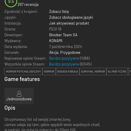
9.5
297 recenzja
Zgodność z krajami:
Zobacz listę
Języki:
Zobacz obsługiwane języki
Instalacja:
Jak aktywować produkt
Ocena:
PEGI 18
Deweloper:
Bloober Team SA
Wydawca:
KONAMI
Data wydania:
7 października 2024
Gatunek:
Akcja
,
Przygodowe
Najnowsze opinie Steam:
Bardzo pozytywne
(1088)
Wszystkie opinie Steam:
Bardzo pozytywne
(
63415
)
HORROR PSYCHOLOGICZNY
HORROR
BOGATA FABUŁA
SURVIVAL HORROR
KLIMATYCZNE
Game features
Jednoosobowa
Opis
Otrzymawszy list od swojej zmarłej żony,
James udaje się tam, gdzie spędzili wiele wspólnych chwil,
w nadziei, że znów ją zobaczy: do Silent Hill.