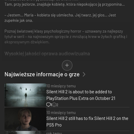
Tam, przy jeziorze, znajduje kobietę, która niepokojąco ją przypomina…
– Jestem… Maria – kobieta się uśmiecha. Jej twarz, jej glos… Jest
zupełnie jak ona.
Poznaj światowej klasy psychologiczny horror – uznawany za najlepszy
tytuł w serii – na najnowszym sprzęcie z mrożącą krew w żyłach grafiką i
ekspresywnym dźwiękiem.
Wysokiej jakości oprawa audiowizualna
Dzięki technologii śledzenia promieni i szeregowi innych przełomowych
innowacji graficznych świat SILENT HILL oraz jego przepełniona
Najświeższe informacje o grze
niepokojem atmosfera nabierają jeszcze większego realizmu.
Wzbogacony, sugestywny krajobraz dźwiękowy przenosi gracza w sam
środek akcji.
10 miesięcy temu
Silent Hill 2 is about to be added to
PlayStation Plus Extra on October 21
1
2
10 miesięcy temu
Silent Hill 2 still has to fix Silent Hill 2 on the
PS5 Pro
rok temu