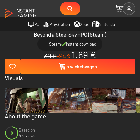
PC
PlayStation
Xbox
Nintendo
Beyond a Steel Sky - PC (Steam)
Steam
Instant download
1.69 €
30 €
-94%
In winkelwagen
Visuals
About the game
Based on
8
4 reviews