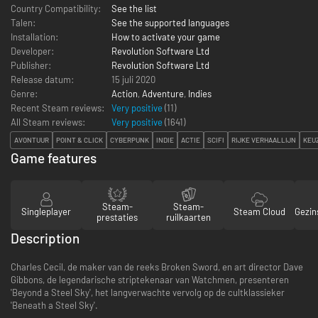
Country Compatibility:
See the list
Talen:
See the supported languages
Installation:
How to activate your game
Developer:
Revolution Software Ltd
Publisher:
Revolution Software Ltd
Release datum:
15 juli 2020
Genre:
Action
,
Adventure
,
Indies
Recent Steam reviews:
Very positive
(11)
All Steam reviews:
Very positive
(
1641
)
AVONTUUR
POINT & CLICK
CYBERPUNK
INDIE
ACTIE
SCIFI
RIJKE VERHAALLIJN
KEU
Game features
Steam-
Steam-
Singleplayer
Steam Cloud
Gezin
prestaties
ruilkaarten
Description
Charles Cecil, de maker van de reeks Broken Sword, en art director Dave
Gibbons, de legendarische striptekenaar van Watchmen, presenteren
'Beyond a Steel Sky', het langverwachte vervolg op de cultklassieker
'Beneath a Steel Sky'.