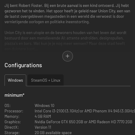
Jij bent Robert Foster. Bij een brute aanval is een kind ontvoerd. Jij hebt
gezworen het te vinden. Het spoor heeft je geleid naar Union City, een van
de laatst overgebleven megasteden in een wereld die verwoest is door
vernietigende oorlogen en politieke ineenstorting.
Union City is een utopie en de bewoners houden van het leven dat wordt
bestuurd door een menslievende AI: attente androïden, designspullen,
piazza's en bars. Wat kun je je nog meer wensen? Maar deze stad heeft
een duistere kant...
'Beyond a Steel Sky' is een dramatische, humoristische cyberpunkthriller
Configurations
waarin boeiende puzzels een snelle verhaallijn sturen die zich afspeelt in
een dynamische gamewereld die reageert op – en ontwricht wordt door –
de acties van de speler.
Windows
SteamOS + Linux
Kenmerken
minimum
*
De wereld
Een avontuur dat zich afspeelt in een dynamische wereld die wordt
OS:
Windows 10
bevolkt door eigenzinnige personages gedreven door motivaties die de
Processor:
Intel Core i3-2100 (3.1GHz) or AMD Phenom X4 945 (3.0GHz)
speler kan verstoren. In combinatie met een unieke hackingtool roepen
Memory:
4 GB RAM
de acties van de speler talloze puzzels op.
Graphics:
Nvidia GeForce GTX 650 2GB or AMD Radeon HD 7770 2GB
DirectX:
Version 11
Storage:
20 GB available space