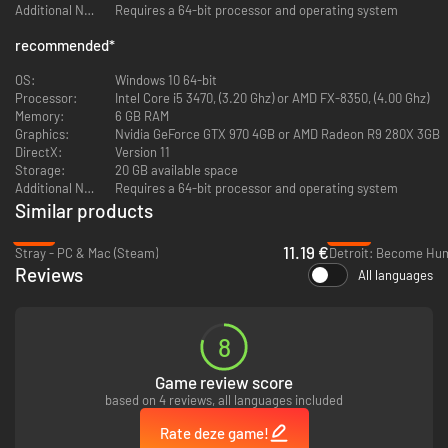
Additional Notes:
Requires a 64-bit processor and operating system
recommended
*
OS:
Windows 10 64-bit
Processor:
Intel Core i5 3470, (3.20 Ghz) or AMD FX-8350, (4.00 Ghz)
Memory:
6 GB RAM
Graphics:
Nvidia GeForce GTX 970 4GB or AMD Radeon R9 280X 3GB
DirectX:
Version 11
Storage:
20 GB available space
Additional Notes:
Requires a 64-bit processor and operating system
Het verhaal
Similar products
Ontrafel duistere complotten en versla een gruwelijke tegenstander in
-61%
-84%
deze dramatische, humoristische cyberpunkthriller waarin hedendaagse
11.19 €
Stray - PC & Mac (Steam)
Detroit: Become Hum
thema's aan de orde komen: sociale controle, kunstmatige intelligentie
Reviews
All languages
en totale bewaking.
8
Game review score
based on 4 reviews, all languages included
Rate deze game!