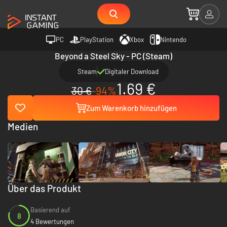
PC
PlayStation
Xbox
Nintendo
Beyond a Steel Sky - PC (Steam)
Steam
Digitaler Download
1.69 €
30 €
-94%
Zum Warenkorb hinzufügen
Medien
Über das Produkt
Basierend auf
8
4 Bewertungen