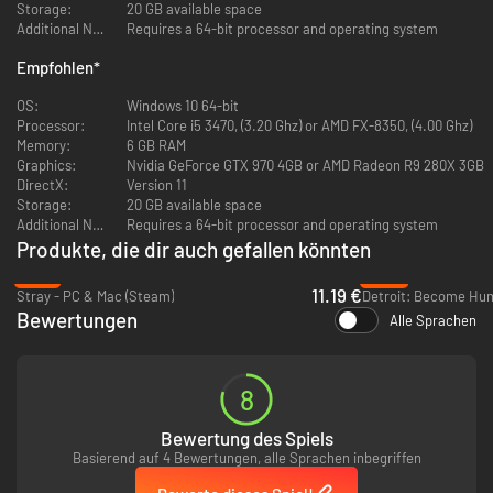
Storage:
20 GB available space
Additional Notes:
Requires a 64-bit processor and operating system
Empfohlen
*
OS:
Windows 10 64-bit
Processor:
Intel Core i5 3470, (3.20 Ghz) or AMD FX-8350, (4.00 Ghz)
Memory:
6 GB RAM
Graphics:
Nvidia GeForce GTX 970 4GB or AMD Radeon R9 280X 3GB
DirectX:
Version 11
Storage:
20 GB available space
Additional Notes:
Requires a 64-bit processor and operating system
Produkte, die dir auch gefallen könnten
-61%
-84%
Die Geschichte
11.19 €
Stray - PC & Mac (Steam)
Detroit: Become Hum
Decke finstere Verschwörungen auf und besiege einen
Bewertungen
Alle Sprachen
furchteinflößenden Antagonisten in diesem dramatischen, humorvollen
Cyberpunk-Thriller, der sich mit zeitgenössischen Themen befasst:
soziale Kontrolle, KI und totale Überwachung.
8
Bewertung des Spiels
Basierend auf 4 Bewertungen, alle Sprachen inbegriffen