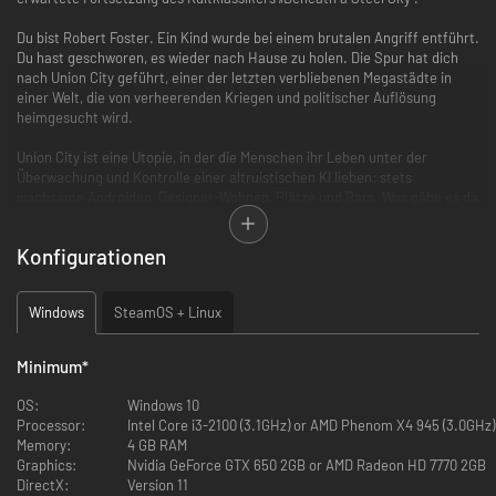
Du bist Robert Foster. Ein Kind wurde bei einem brutalen Angriff entführt.
Du hast geschworen, es wieder nach Hause zu holen. Die Spur hat dich
nach Union City geführt, einer der letzten verbliebenen Megastädte in
einer Welt, die von verheerenden Kriegen und politischer Auflösung
heimgesucht wird.
Union City ist eine Utopie, in der die Menschen ihr Leben unter der
Überwachung und Kontrolle einer altruistischen KI lieben: stets
wachsame Androiden, Designer-Wohnen, Plätze und Bars. Was gäbe es da
nicht zu lieben? Aber diese Stadt hat eine Schattenseite ...
Konfigurationen
„Beyond a Steel Sky“ ist ein dramatischer, humorvoller Cyberpunk-Thriller,
in dem fesselnde Rätsel eine rasante Erzählung in einer dynamischen
Spielwelt vorantreiben, die auf die Handlungen des Spielers reagiert −
Windows
SteamOS + Linux
und von ihnen unterlaufen wird.
Merkmale
Minimum
*
Die Welt
OS:
Windows 10
Ein Abenteuer in einer dynamischen Welt, die von eigenwilligen
Processor:
Intel Core i3-2100 (3.1GHz) or AMD Phenom X4 945 (3.0GHz)
Charakteren bevölkert ist. Sie werden von Motivationen getrieben, die der
Memory:
4 GB RAM
Spieler unterwandern kann. Durch die Kombination eines einzigartigen
Graphics:
Nvidia GeForce GTX 650 2GB or AMD Radeon HD 7770 2GB
Hacking-Tools und den Entscheidungen des Spielers gibt es mehrere
DirectX:
Version 11
Wege zum Lösen der Rätsel.