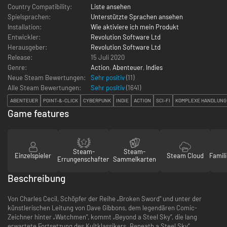
Country Compatibility:
Liste ansehen
Spielsprachen:
Unterstützte Sprachen ansehen
Installation:
Wie aktiviere ich mein Produkt
Entwickler:
Revolution Software Ltd
Herausgeber:
Revolution Software Ltd
Release:
15 Juli 2020
Genre:
Action
,
Abenteuer
,
Indies
Neue Steam Bewertungen:
Sehr positiv
(11)
Alle Steam Bewertungen:
Sehr positiv
(
1641
)
ABENTEUER
POINT-&-CLICK
CYBERPUNK
INDIE
ACTION
SCI-FI
KOMPLEXE HANDLUNG
Game features
Steam-
Steam-
Einzelspieler
Steam Cloud
Famili
Errungenschaften
Sammelkarten
Beschreibung
Von Charles Cecil, Schöpfer der Reihe „Broken Sword“ und unter der
künstlerischen Leitung von Dave Gibbons, dem legendären Comic-
Zeichner hinter „Watchmen“, kommt „Beyond a Steel Sky“, die lang
erwartete Fortsetzung des Kultklassikers „Beneath a Steel Sky“.