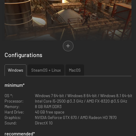
Configurations
Na aanschaf kun je meteen in de hieronder genoemde content duiken en
jouw beheersing van de game aan de ultieme test onderwerpen.
Windows
SteamOS + Linux
MacOS
DYING LIGHT: THE FOLLOWING
minimum
*
Deze enorme uitbreiding bevat nieuwe open gebieden en aanpasbare
buggy's. Verander ze in dodelijke wapens en ontdek het geheim achter de
OS *:
Windows 7 64-bit / Windows 8 64-bit / Windows 8.1 64-bit
mysterieuze sekte Kinderen van de Zon.
Processor:
Intel Core i5-2500 @3.3 GHz / AMD FX-8320 @3.5 GHz
Memory:
8 GB RAM DDR3
THE BOZAK HORDE
Hard Drive:
40 GB free space
Graphics:
NVIDIA GeForce GTX 670 / AMD Radeon HD 7870
Ga het stadion binnen, de bekendste plek in Harran, en stort jezelf in de
Sound:
DirectX 10
slachting met een gloednieuw speltype. Stel je vaardigheden op de proef
in je strijd tegen de meedogenloze horde en ontsnap aan de Bozak-
recommended
*