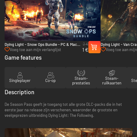
2 €
Dying Light - Snow Ops Bundle - PC & Mac
Dying Light - Van Cr
1 €
(Steam)
(Steam)
Voeg toe aan mijn verlanglijst
Voeg toe aan mijn 
Game features
Steam-
Steam-
Singleplayer
Co-op
St
prestaties
ruilkaarten
Description
De Season Pass geeft je toegang tot alle grote DLC-packs die in het
eerste jaar na release zijn verschenen, waaronder de grootste en
veelgeprezen uitbreiding Dying Light: The Following.