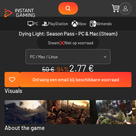
PC
PlayStation
Xbox
Nintendo
Dying Light: Season Pass - PC & Mac (Steam)
Steam
Niet op voorraad
PC / Mac / Linux
2.77 €
50 €
-94%
Ontvang een email bij beschikbare voorraad
Visuals
About the game