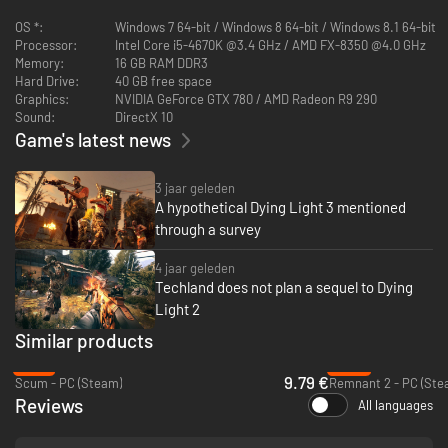
waanzin.
OS *:
Windows 7 64-bit / Windows 8 64-bit / Windows 8.1 64-bit
CUISINE & CARGO
Processor:
Intel Core i5-4670K @3.4 GHz / AMD FX-8350 @4.0 GHz
Memory:
16 GB RAM DDR3
Nieuwe quarantinezones. Gebruik een mix van stealth en vechten om
Hard Drive:
40 GB free space
gangen vol geïnfecteerden te plunderen en te doorzoeken in een bekend
Graphics:
NVIDIA GeForce GTX 780 / AMD Radeon R9 290
restaurant in Harran en in een verlaten treinstation.
Sound:
DirectX 10
Game's latest news
ULTIMATE SURVIVOR BUNDLE
Voorzie jouw overlevende van de beste uitrusting en wapens in Harran.
3 jaar geleden
Vervaardig vier enorm krachtige vernietigingsmiddelen, en til het gevecht
A hypothetical Dying Light 3 mentioned
tegen de geïnfecteerden naar een volledig nieuw niveau.
through a survey
4 jaar geleden
Techland does not plan a sequel to Dying
Light 2
Similar products
-78%
-84%
9.79 €
Scum - PC (Steam)
Remnant 2 - PC (Ste
Reviews
All languages