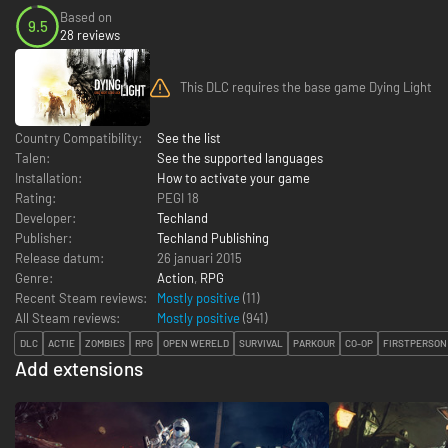
Based on
9.5
28 reviews
This DLC requires the base game Dying Light
Country Compatibility:
See the list
Talen:
See the supported languages
Installation:
How to activate your game
Rating:
PEGI 18
Developer:
Techland
Publisher:
Techland Publishing
Release datum:
26 januari 2015
Genre:
Action
,
RPG
Recent Steam reviews:
Mostly positive
(11)
All Steam reviews:
Mostly positive
(
941
)
DLC
ACTIE
ZOMBIES
RPG
OPEN WERELD
SURVIVAL
PARKOUR
CO-OP
FIRSTPERSON
Add extensions