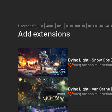
User tags*:
DLC
ACTIE
RPG
GEWELDDADIG
BLOEDERIGE TAFE
Add extensions
Dying Light - Snow Ops 
Voeg toe aan mijn verlang
Dying Light - Van Crane
Voeg toe aan mijn verlang