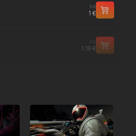
3 €
1 €
3 €
1.19 €