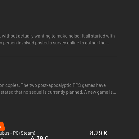
. without actually wanting to make noise! It all started with
 person involved posted a survey online to gather the
llion copies. The two post-apocalyptic FPS games have
stated that no sequel is currently planned. A new game is
%
8.29 €
ubus - PC (Steam)
4.39 €
m)