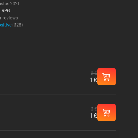
ustus 2021
,
RPG
r reviews
ositive
(
326
)
2 €
1 €
3 €
1 €