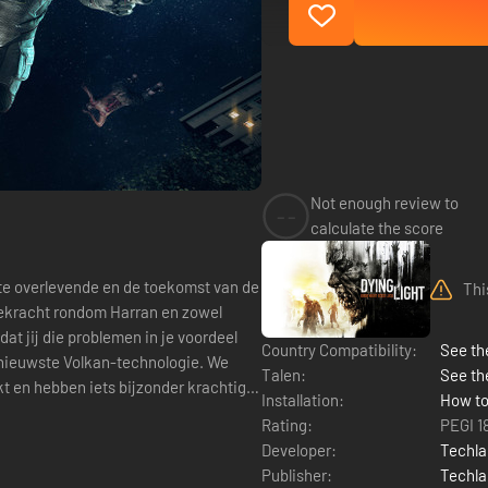
Not enough review to
--
calculate the score
tste overlevende en de toekomst van de
Thi
tekracht rondom Harran en zowel
t jij die problemen in je voordeel
Country Compatibility:
See the
e nieuwste Volkan-technologie. We
Talen:
See th
 en hebben iets bijzonder krachtigs
Installation:
How to
Rating:
PEGI 1
Developer:
Techl
Publisher:
Techl