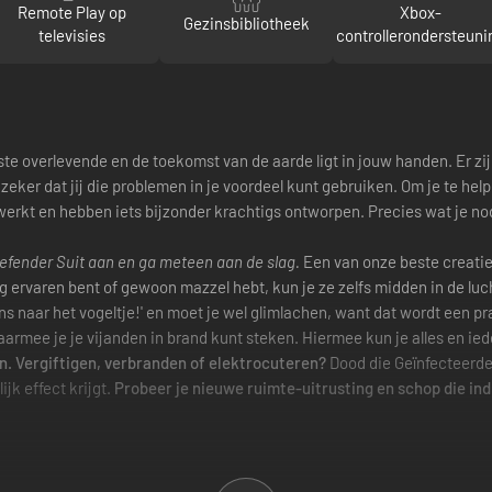
Remote Play op
Xbox-
Gezinsbibliotheek
televisies
controllerondersteuni
tste overlevende en de toekomst van de aarde ligt in jouw handen. Er
ker dat jij die problemen in je voordeel kunt gebruiken. Om je te hel
kt en hebben iets bijzonder krachtigs ontworpen. Precies wat je no
Defender Suit aan en ga meteen aan de slag.
Een van onze beste creatie
 erg ervaren bent of gewoon mazzel hebt, kun je ze zelfs midden in de l
ns naar het vogeltje!' en moet je wel glimlachen, want dat wordt een prac
aarmee je je vijanden in brand kunt steken. Hiermee kun je alles en ied
ken. Vergiftigen, verbranden of elektrocuteren?
Dood die Geïnfecteerden
jk effect krijgt.
Probeer je nieuwe ruimte-uitrusting en schop die ind
 vijanden lekker krokant verbrandt.