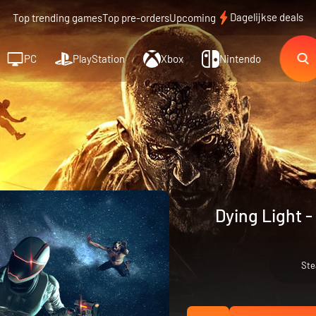
Dagelijkse deals
Top trending games
Top pre-orders
Upcoming
PC
PlayStation
Xbox
Nintendo
Dying Light 
St