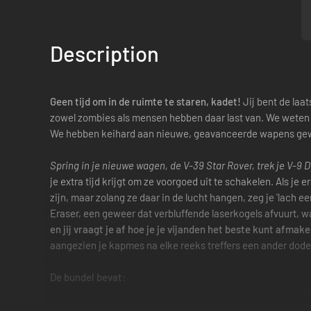
Description
Geen tijd om in de ruimte te staren, kadet!
Jij bent de laa
zowel zombies als mensen hebben daar last van. We weten ze
We hebben keihard aan nieuwe, geavanceerde wapens gewer
Spring in je nieuwe wagen, de V-39 Star Rover, trek je V-9 
je extra tijd krijgt om ze voorgoed uit te schakelen. Als je
zijn, maar zolang ze daar in de lucht hangen, zeg je 'lach ee
Eraser, een geweer dat verbluffende laserkogels afvuurt, w
en jij vraagt je af hoe je je vijanden het beste kunt afma
aangezien je kapmes na elke reeks treffers een ander dodeli
De bundel bevat:
Lasergeweer
—De V-23 Eraser—met lasermunitie die je