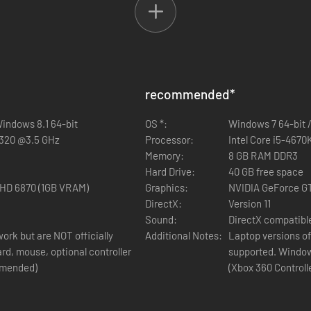
 het magazijn verdooft je vijanden en versteent ze.
erdere opeenvolgende treffers.
recommended
*
Windows 8.1 64-bit
OS *:
Windows 7 64-bit /
8320 @3.5 GHz
Processor:
Intel Core i5-467
Memory:
8 GB RAM DDR3
Hard Drive:
40 GB free space
HD 6870 (1GB VRAM)
Graphics:
NVIDIA GeForce G
DirectX:
Version 11
Sound:
DirectX compatibl
ork but are NOT officially
Additional Notes:
Laptop versions of
supported. Windows-compatible keyboard, mouse, optional controller
mmended)
(Xbox 360 Control