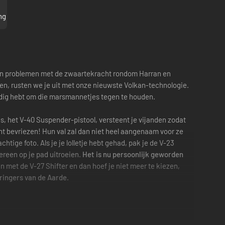
ng
 zijn problemen met de zwaartekracht rondom Harran en
pen, rusten we je uit met onze nieuwste Volkan-technologie.
dig hebt om die marsmannetjes tegen te houden.
s, het V-40 Suspender-pistool, versteent je vijanden zodat
ucht bevriezen! Hun val zal dan niet heel aangenaam voor ze
htige foto. Als je je lolletje hebt gehad, pak je de V-23
ereen op je pad uitroeien.
Het is nu persoonlijk geworden
 met de V-27 Shifter en dan hoef je niet meer te kiezen,
ringers van de Aarde.