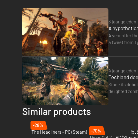
3 jaar geleden
A hypothetica
A year after th
a tweet from T
community's…
4 jaar geleden
Techland does
Since its debu
delighted zombi
indeed in dev
Similar products
-28%
-70%
5.
The Headliners - PC (Steam)
DreadOut 2 - PC (Steam)