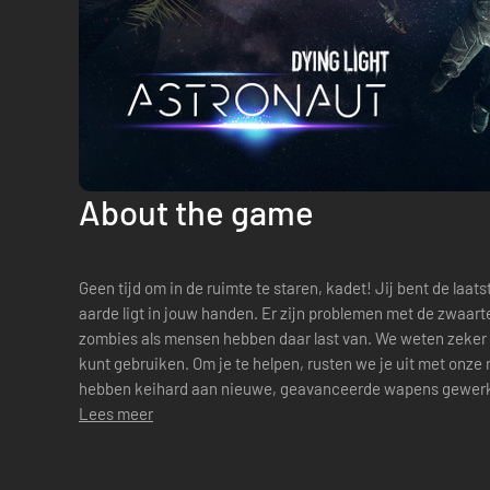
About the game
Geen tijd om in de ruimte te staren, kadet! Jij bent de laa
aarde ligt in jouw handen. Er zijn problemen met de zwaar
zombies als mensen hebben daar last van. We weten zeker da
kunt gebruiken. Om je te helpen, rusten we je uit met onz
hebben keihard aan nieuwe, geavanceerde wapens gewerkt
ontworpen. Precies wat je nodig hebt om...
Lees meer