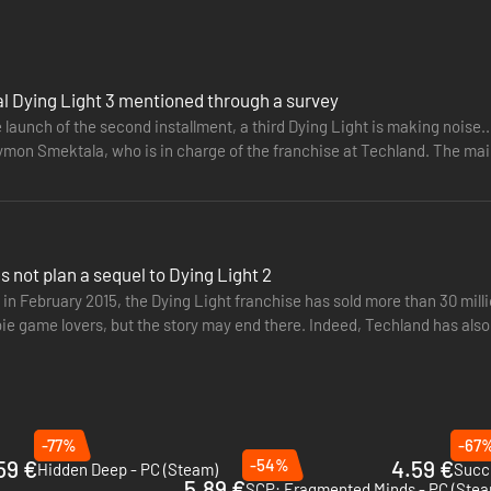
l Dying Light 3 mentioned through a survey
e launch of the second installment, a third Dying Light is making noise..
ymon Smektala, who is in charge of the franchise at Techland. The main
 not plan a sequel to Dying Light 2
t in February 2015, the Dying Light franchise has sold more than 30 mi
e game lovers, but the story may end there. Indeed, Techland has also 
elopment…
-77%
-67
59 €
-54%
4.59 €
Hidden Deep - PC (Steam)
Succ
5.89 €
SCP: Fragmented Minds - PC (Stea