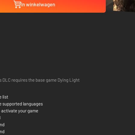
In winkelwagen
s DLC requires the base game Dying Light
 list
e supported languages
 activate your game
8
and
and