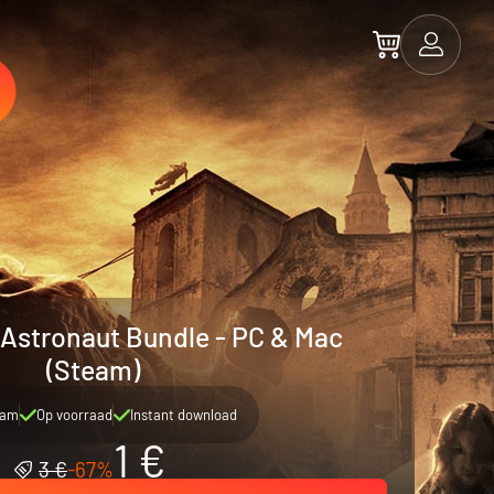
- Astronaut Bundle - PC & Mac
(Steam)
eam
Op voorraad
Instant download
1 €
3 €
-67%