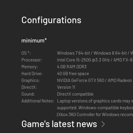
Stasispistool
—De V-40 Suspender—elke laatste kogel in
Kapmes
—De V-27 Shifter—zijn effect verandert na me
Configurations
Outfit
—Het V-9 Defender Suit—die valschade beperkt.
Buggy-skin
—De V-39 Star Rover
minimum
*
OS *:
Windows 7 64-bit / Windows 8 64-bit / 
Processor:
Intel Core i5-2500 @3.3 GHz / AMD FX-
Memory:
4 GB RAM DDR3
Hard Drive:
40 GB free space
Graphics:
NVIDIA GeForce GTX 560 / AMD Radeon 
DirectX:
Version 11
Sound:
DirectX compatible
Additional Notes:
Laptop versions of graphics cards may w
supported. Windows-compatible keyboard, mouse, optional controller
(Xbox 360 Controller for Windows reco
Game's latest news