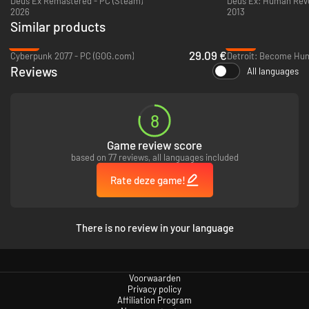
Deus Ex Remastered - PC (Steam)
2026
2013
Similar products
-52%
-84%
29.09 €
Cyberpunk 2077 - PC (GOG.com)
Detroit: Become Hum
Reviews
All languages
8
Game review score
based on 77 reviews, all languages included
Rate deze game!
There is no review in your language
Voorwaarden
Privacy policy
Affiliation Program