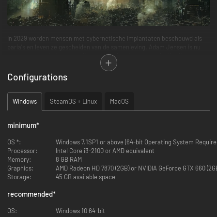
In 2029 worden mensen met cybernetische implantaten beschouwd als
paria's en leven ze gescheiden van de samenleving. Adam Jensen is nu
een ervaren geheimagent, die moet werken in een wereld die zijn soort
veracht. Met een nieuw arsenaal hypermoderne wapens en
verbeteringen, moet hij de juiste aanpak kiezen, beslissen wie hij kan
Configurations
vertrouwen en een wereldwijde samenzwering ontrafelen.
MENS 2.0
Windows
SteamOS + Linux
MacOS
Kies uit allerlei geavanceerde wapen en cybernetica en pas ze aan.
minimum
*
OS *:
Windows 7.1SP1 or above (64-bit Operating System Require
Processor:
Intel Core i3-2100 or AMD equivalent
Memory:
8 GB RAM
Graphics:
AMD Radeon HD 7870 (2GB) or NVIDIA GeForce GTX 660 (2G
Storage:
45 GB available space
recommended
*
OS:
Windows 10 64-bit