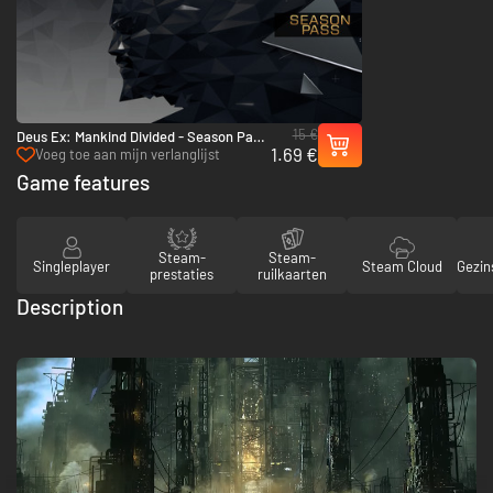
15 €
Deus Ex: Mankind Divided - Season Pass
1.69 €
- PC & Mac (Steam)
Voeg toe aan mijn verlanglijst
Game features
Steam-
Steam-
Singleplayer
Steam Cloud
Gezin
prestaties
ruilkaarten
Description