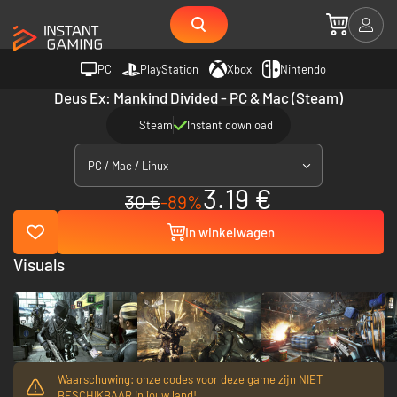
PC
PlayStation
Xbox
Nintendo
Deus Ex: Mankind Divided - PC & Mac (Steam)
Steam
Instant download
PC / Mac / Linux
3.19 €
30 €
-89%
In winkelwagen
Visuals
Waarschuwing: onze codes voor deze game zijn NIET
BESCHIKBAAR in jouw land!