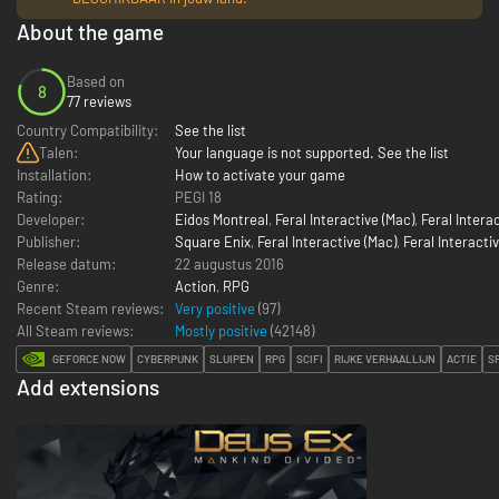
About the game
Based on
8
77 reviews
Country Compatibility:
See the list
Talen:
Your language is not supported. See the list
Installation:
How to activate your game
Rating:
PEGI 18
Developer:
Eidos Montreal
,
Feral Interactive (Mac)
,
Feral Interac
Publisher:
Square Enix
,
Feral Interactive (Mac)
,
Feral Interactiv
Release datum:
22 augustus 2016
Genre:
Action
,
RPG
Recent Steam reviews:
Very positive
(97)
All Steam reviews:
Mostly positive
(
42148
)
GEFORCE NOW
CYBERPUNK
SLUIPEN
RPG
SCIFI
RIJKE VERHAALLIJN
ACTIE
S
Add extensions