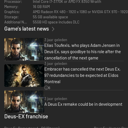
Processor:
Intel Core i7-3770K or AMD FX 8350 Wraith
IN DE NABIJE TOEKOMST IS DE MENSHEID VERDEELD
Memory:
16 GB RAM
Graphics:
AMD Radeon RX 480 - 1920 x 1080 or NVIDIA GTX 970 - 1920
Verken uiteenlopende locaties in een toekomst waar de mensheid gevaar
Storage:
55 GB available space
loopt.
Additional Notes:
55GB HD space includes DLC
Game's latest news
3 jaar geleden
Elias Toufexis, who plays Adam Jensen in
Deus Ex, says goodbye to his role after the
cancellation of the next game
3 jaar geleden
Embracer has cancelled the next Deus Ex,
97 redundancies to be expected at Eidos
Montreal
BELANGRIJKE KEUZES EN GEVOLGEN
6
De acties die je onderneemt spelen een cruciale rol in de afloop van het
3 jaar geleden
spel.
A Deus Ex remake could be in development
Deus-EX franchise