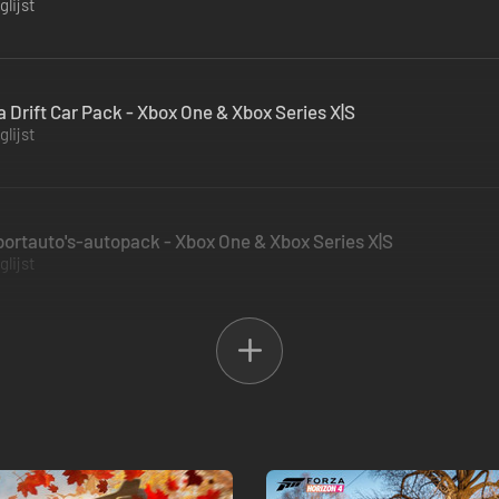
lijst
 Drift Car Pack - Xbox One & Xbox Series X|S
lijst
sportauto's-autopack - Xbox One & Xbox Series X|S
lijst