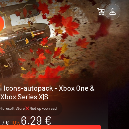
4 Icons-autopack - Xbox One &
Xbox Series X|S
Microsoft Store
Niet op voorraad
6.29 €
7 €
-10%