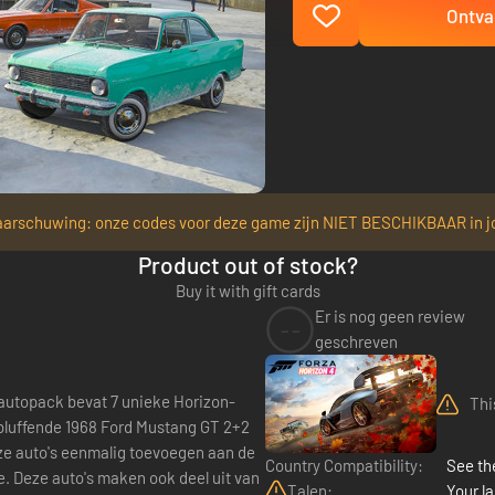
Ontva
arschuwing: onze codes voor deze game zijn NIET BESCHIKBAAR in j
Product out of stock?
Buy it with gift cards
Er is nog geen review
--
geschreven
 autopack bevat 7 unieke Horizon-
Thi
rbluffende 1968 Ford Mustang GT 2+2
ze auto's eenmalig toevoegen aan de
Country Compatibility:
See the
van
Talen:
Your la