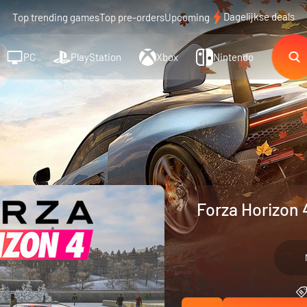
Dagelijkse deals
Top trending games
Top pre-orders
Upcoming
PC
PlayStation
Xbox
Nintendo
Forza Horizon 