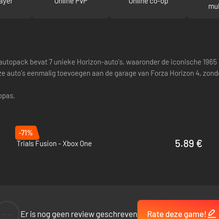
ayer
Online PvP
Online co-op
mul
t autopack bevat 7 unieke Horizon-auto's, waaronder de iconische 1965
e auto's eenmalig toevoegen aan de garage van Forza Horizon 4, zonde
opas.
-71%
5.89 €
Trials Fusion - Xbox One
--
Er is nog geen review geschreven
Rate deze game!