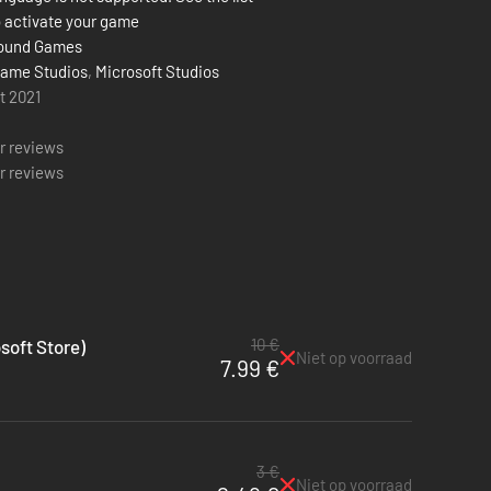
 activate your game
round Games
ame Studios
,
Microsoft Studios
t 2021
g
r reviews
r reviews
10 €
soft Store)
Niet op voorraad
7.99 €
3 €
Niet op voorraad