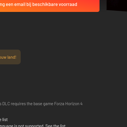
ng een email bij beschikbare voorraad
ouw land!
s DLC requires the base game Forza Horizon 4
 list
nguage is not supported. See the list