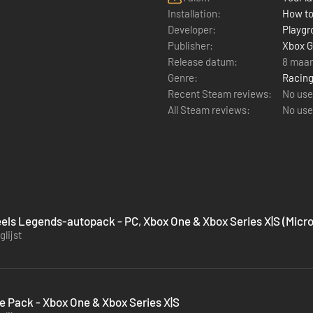
Installation:
How to
Developer:
Playg
Publisher:
Xbox G
Release datum:
8 maar
Genre:
Racin
Recent Steam reviews:
No use
All Steam reviews:
No use
els Legends-autopack - PC, Xbox One & Xbox Series X|S (Micro
lijst
 Pack - Xbox One & Xbox Series X|S