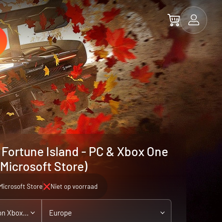
 Fortune Island - PC & Xbox One
(Microsoft Store)
Microsoft Store
Niet op voorraad
PC / Xbox One - playable on Xbox Series X|S
Europe