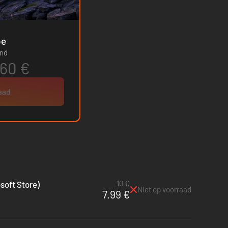
rope
and
.60 €
raad
10 €
soft Store)
Niet op voorraad
7.99 €