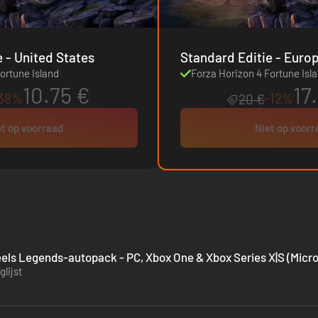
Standard Editie - United States
Standard Editie - Eu
ortune Island
Forza Horizon 4 Fortune Isl
10.75 €
17
38%
-12%
20 €
t op voorraad
Niet op voor
els Legends-autopack - PC, Xbox One & Xbox Series X|S (Micro
lijst