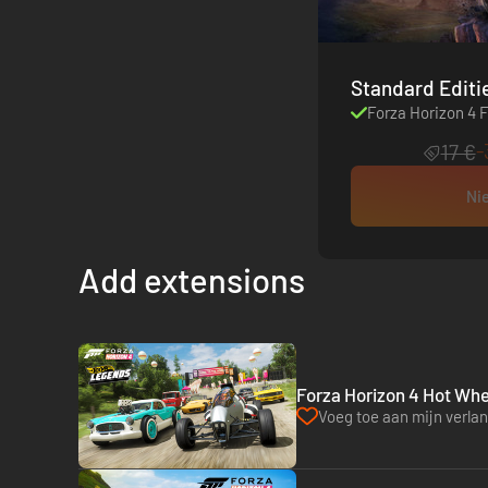
Forza Horizon 4 F
-
17 €
Nie
Add extensions
Forza Horizon 4 Hot Whe
Voeg toe aan mijn verlang