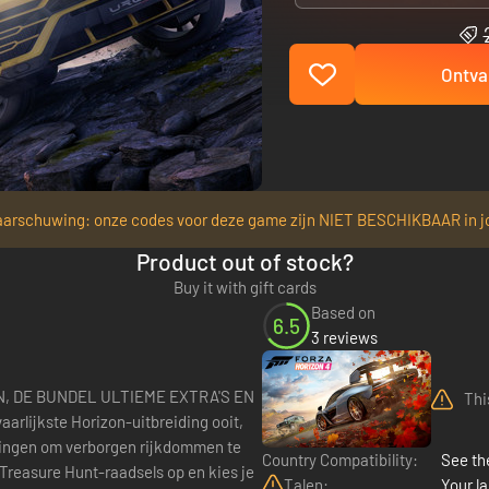
Ontva
arschuwing: onze codes voor deze game zijn NIET BESCHIKBAAR in j
Product out of stock?
Buy it with gift cards
Based on
6.5
3 reviews
N, DE BUNDEL ULTIEME EXTRA'S EN
Thi
wingen om verborgen rijkdommen te
Country Compatibility:
See the
Treasure Hunt-raadsels op en kies je
Talen:
Your la