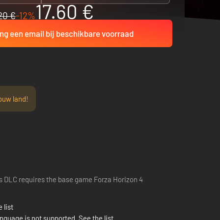
17.60 €
20 €
-12%
ng een email bij beschikbare voorraad
ouw land!
s DLC requires the base game Forza Horizon 4
 list
nguage is not supported. See the list