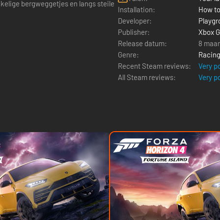
nkelige bergweggetjes en langs steile
Installation:
How to
Developer:
Playg
Publisher:
Xbox G
Release datum:
8 maar
Genre:
Racin
Recent Steam reviews:
Very p
All Steam reviews:
Very p