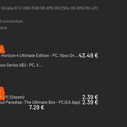
R NVidia GTX 1060 3GB OR AMD R9 290x OR AMD RX 470
t connection
pace
%
43.49 €
Forza Horizon 4 Ultimate Edition - PC, Xbox One & Xbox Series X|S (Microsoft Store)
Forza Horizon 3 (PC / Xbox ONE / Xbox Series X|S) - PC, Xbox One & Xbox Series X|S (Microsoft Store)
%
%
2.39 €
 - PC (Steam)
2.39 €
ut Paradise: The Ultimate Box - PC (EA App)
7.29 €