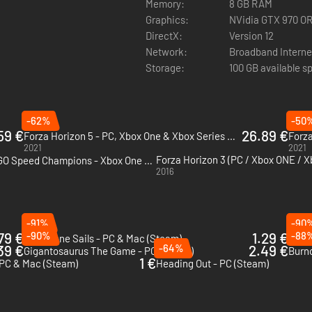
Memory:
8 GB RAM
Graphics:
NVidia GTX 970 O
DirectX:
Version 12
Network:
Broadband Interne
Storage:
100 GB available s
-62%
-50
59 €
26.89 €
Forza Horizon 5 - PC, Xbox One & Xbox Series X|S (Microsoft Store)
2021
2021
Forza Horizon 4 LEGO Speed Champions - Xbox One & Xbox Series X|S
2016
-91%
-90
79 €
-90%
1.29 €
-88
FAR: Lone Sails - PC & Mac (Steam)
Sable
39 €
-64%
2.49 €
Gigantosaurus The Game - PC (Steam)
Burno
1 €
 PC & Mac (Steam)
Heading Out - PC (Steam)