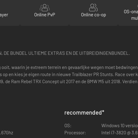
OS-ona
ayer
Online PvP
Online co-op
mul
N, DE BUNDEL ULTIEME EXTRA'S EN DE UITBREIDINGENBUNDEL.
ng ooit, waarin je extreem terrein en gevaarlijke wegen moet bedwing
op en kies je eigen route in nieuwe Trailblazer PR Stunts. Race over 
019, de Ram Rebel TRX Concept uit 2017 en de BMW M5 uit 2018. Verdie
recommended
*
OS:
Windows 10 version
2.67Ghz
Processor:
Intel i7-3820 @ 3.