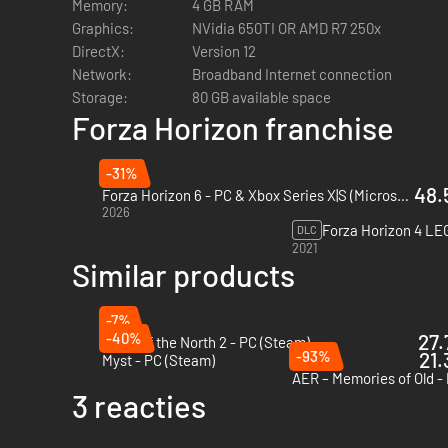
Memory:
4 GB RAM
Graphics:
NVidia 650TI OR AMD R7 250x
DirectX:
Version 12
Network:
Broadband Internet connection
Storage:
80 GB available space
Forza Horizon franchise
-31%
48.
Forza Horizon 6 - PC & Xbox Series X|S (Microsoft Store)
2026
DLC
2021
Similar products
-7%
-40%
27.
Spirit of the North 2 - PC (Steam)
-93%
21.
Myst - PC (Steam)
AER – Memories of Old -
3 reacties