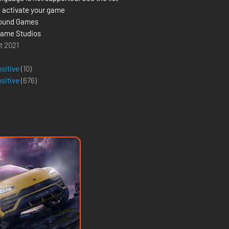
 activate your game
round Games
ame Studios
t 2021
g
ositive
(10)
ositive
(
676
)