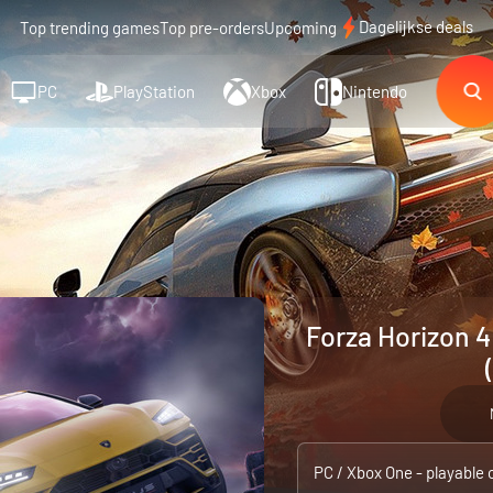
Dagelijkse deals
Top trending games
Top pre-orders
Upcoming
PC
PlayStation
Xbox
Nintendo
Forza Horizon 4