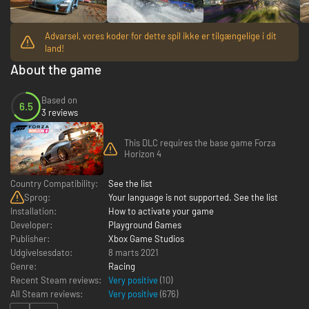
Advarsel, vores koder for dette spil ikke er tilgængelige i dit
land!
About the game
Based on
6.5
3 reviews
This DLC requires the base game Forza
Horizon 4
Country Compatibility:
See the list
Sprog:
Your language is not supported. See the list
Installation:
How to activate your game
Developer:
Playground Games
Publisher:
Xbox Game Studios
Udgivelsesdato:
8 marts 2021
Genre:
Racing
Recent Steam reviews:
Very positive
(10)
All Steam reviews:
Very positive
(
676
)