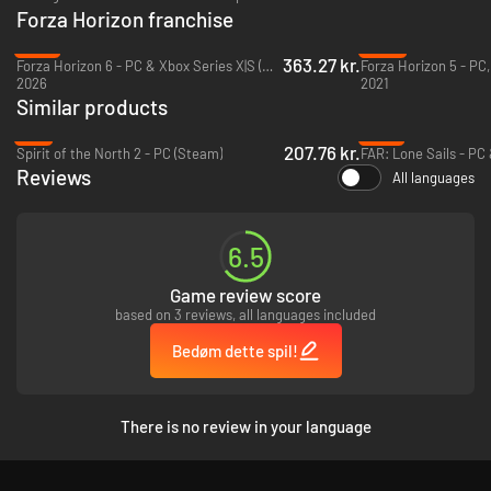
Forza Horizon franchise
-31%
-62%
363.27 kr.
Forza Horizon 6 - PC & Xbox Series X|S (Microsoft Store)
2026
2021
Similar products
-7%
-91%
207.76 kr.
Spirit of the North 2 - PC (Steam)
FAR: Lone Sails - PC
Reviews
All languages
6.5
Game review score
based on 3 reviews, all languages included
Bedøm dette spil!
There is no review in your language