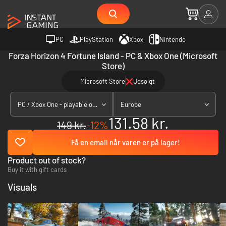
PC
PlayStation
Xbox
Nintendo
Forza Horizon 4 Fortune Island - PC & Xbox One (Microsoft
Store)
Microsoft Store
Udsolgt
PC / Xbox One - playable on Xbox Series X|S
Europe
131.58 kr.
149 kr.
-12%
Få en email når varen er på lager!
Product out of stock?
Buy it with gift cards
Visuals