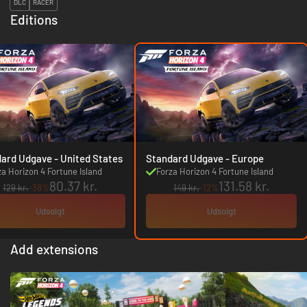
DLC
RACER
Editions
Standard Udgave - United States
Standard Udgave - Europe
za Horizon 4 Fortune Island
Forza Horizon 4 Fortune Island
80.37 kr.
131.58 kr.
129 kr.
-38%
149 kr.
-12%
Udsolgt
Udsolgt
Add extensions