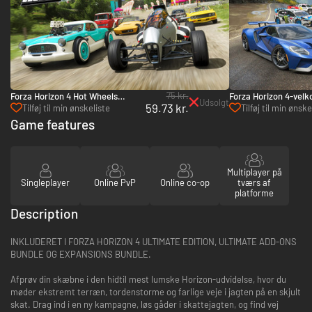
75 kr.
Forza Horizon 4 Hot Wheels
Forza Horizon 4-vel
Udsolgt
59.73 kr.
Legends-bilpakke - PC, Xbox One
Xbox One & Xbox Ser
Tilføj til min ønskeliste
Tilføj til min ønske
& Xbox Series X|S (Microsoft
Game features
Store)
Multiplayer på
Singleplayer
Online PvP
Online co-op
tværs af
platforme
Description
INKLUDERET I FORZA HORIZON 4 ULTIMATE EDITION, ULTIMATE ADD-ONS
BUNDLE OG EXPANSIONS BUNDLE.
Afprøv din skæbne i den hidtil mest lumske Horizon-udvidelse, hvor du
møder ekstremt terræn, tordenstorme og farlige veje i jagten på en skjult
skat. Drag ind i en ny kampagne, løs gåder i skattejagten, og find vej