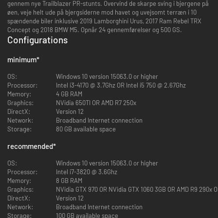
gennem nye Trailblazer PR-stunts. Overvind de skarpe sving i bjergene på
øen, veje helt ude på bjergsiderne mod havet og uvejsomt terræn i 10
spændende biler inklusive 2019 Lamborghini Urus, 2017 Ram Rebel TRX
Concept og 2018 BMW M5. Opnår 24 gennemførelser og 500 GS.
Configurations
minimum
*
OS:
Windows 10 version 15063.0 or higher
Processor:
Intel i3-4170 @ 3.7Ghz OR Intel i5 750 @ 2.67Ghz
Memory:
4 GB RAM
Graphics:
NVidia 650TI OR AMD R7 250x
DirectX:
Version 12
Network:
Broadband Internet connection
Storage:
80 GB available space
recommended
*
OS:
Windows 10 version 15063.0 or higher
Processor:
Intel i7-3820 @ 3.6Ghz
Memory:
8 GB RAM
Graphics:
NVidia GTX 970 OR NVidia GTX 1060 3GB OR AMD R9 290x 
DirectX:
Version 12
Network:
Broadband Internet connection
Storage:
100 GB available space