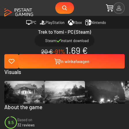
PC
PlayStation
Xbox
Nintendo
Trek to Yomi - PC (Steam)
Steam
Instant download
1.69 €
20 €
-91%
In winkelwagen
Visuals
About the game
Based on
9.5
32 reviews