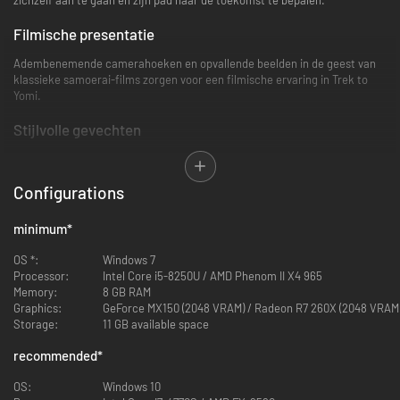
Filmische presentatie
Adembenemende camerahoeken en opvallende beelden in de geest van
klassieke samoerai-films zorgen voor een filmische ervaring in Trek to
Yomi.
Stijlvolle gevechten
Val gemene zwaardvechters en bovennatuurlijke wezens aan met een
gestroomlijnd gevechtssysteem dat is gebaseerd op de traditionele
Configurations
wapens van de samoerai.
Mythische verhaalvertelling
minimum
*
Beleef het meeslepende verhaal van Hiroki tijdens zijn val tegen de
OS *:
Windows 7
krachten van het kwaad en zijn heldhaftige terugkeer om zijn mislukte
Processor:
Intel Core i5-8250U / AMD Phenom II X4 965
belofte waar te maken en de mensen te redden die hij heeft gezworen te
Memory:
8 GB RAM
beschermen.
Graphics:
GeForce MX150 (2048 VRAM) / Radeon R7 260X (2048 VRAM
Storage:
11 GB available space
Spannende soundtrack
recommended
*
De spannende actie en sombere momenten worden afgewisseld met
gedenkwaardige muziek die authentiek is voor de tijd en plaats van het
OS:
Windows 10
feodale Japan.