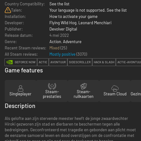
Country Compatibility:
See the list
Talen:
Your language is not supported. See the list
Installation:
How to activate your game
Developer:
Flying Wild Hog
,
Leonard Menchiari
Publisher:
Devolver Digital
Release datum:
4 mei 2022
Genre:
Action
,
Adventure
Recent Steam reviews:
Mixed
(25)
All Steam reviews:
Mostly positive
(
3070
)
GEFORCE NOW
ACTIE
AVONTUUR
SIDESCROLLER
HACK & SLASH
ACTIE-AVONTUU
Game features
Steam-
Steam-
Singleplayer
Steam Cloud
Gezin
prestaties
ruilkaarten
Description
Als gelofte aan zijn stervende meester heeft de jonge zwaardvechter
Hiroki gezworen zijn stad en dierbaren te beschermen tegen alle
bedreigingen. Geconfronteerd met tragedie en gebonden aan plicht moet
de eenzame samoerai leven en dood overstijgen om de confrontatie met
zichzelf aan te gaan en zijn pad naar de toekomst te bepalen.