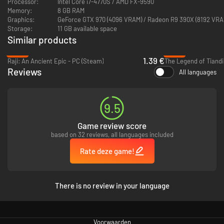
Processor:
Intel Core i7-4770S / AMD FX-9590
Memory:
8 GB RAM
Graphics:
GeForce GTX 970 (4096 VRAM) / Radeon R9 390X (8192 VRA
Storage:
11 GB available space
Similar products
-94%
-92%
1.39 €
Raji: An Ancient Epic - PC (Steam)
The Legend of Tiandi
Reviews
All languages
9.5
Game review score
based on 32 reviews, all languages included
Rate deze game!
There is no review in your language
Voorwaarden