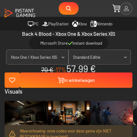
PC
PlayStation
Xbox
Nintendo
Back 4 Blood - Xbox One & Xbox Series X|S
Microsoft Store
Instant download
Xbox One / Xbox Series X|S
Standard Editie
57.99 €
70 €
-17%
In winkelwagen
Visuals
Waarschuwing: onze codes voor deze game zijn NIET
BESCHIKBAAR in jouw land!