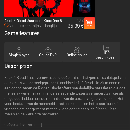
40 €
Back 4 Blood Jaarpas - Xbox One &
35.99 €
Xbox Series X|S
Voeg toe aan mijn verlanglijst
Game features
HDR
Singleplayer
Online PvP
Online co-op
beschikbaar
Description
Back 4 Blood is een zenuwslopend coöperatief first-person schietspel van
de makers van de veelgeprezen franchise Left 4 Dead. Je zit middenin
een oorlog tegen de Ridden: slachtoffers van dodelijke parasieten die ooit
menselijk waren, maar in angstaanjagende wezens veranderd zijn die als
enige doel hebben om de restanten van de beschaving te verslinden. Het
voortbestaan van de mensheid staat op het spel en het is aan jou en je
vrienden om het gevecht met de vijand aan te gaan, de Ridden uit te
roeien en de wereld te heroveren.
Coöperatieve verhaallijn