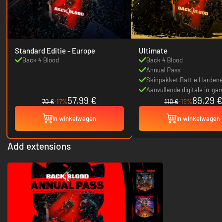
Standard Editie - Europe
Ultimate
Back 4 Blood
Back 4 Blood
Annual Pass
Skinpakket Battle Hardene
personages
Aanvullende digitale in-ga
57.99 €
89.29 
70 €
-17%
110 €
-19%
In winkelwagen
In winkelwagen
Add extensions