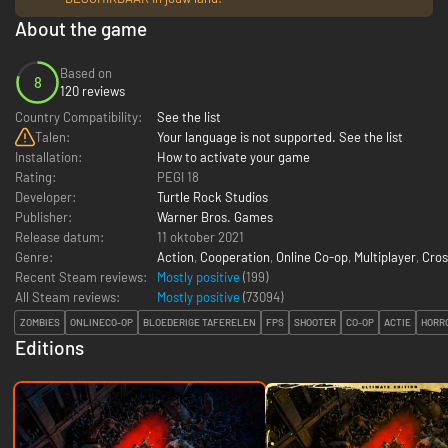
About the game
Based on
8
120 reviews
Country Compatibility:
See the list
Talen:
Your language is not supported. See the list
Installation:
How to activate your game
Rating:
PEGI 18
Developer:
Turtle Rock Studios
Publisher:
Warner Bros. Games
Release datum:
11 oktober 2021
Genre:
Action
,
Cooperation
,
Online Co-op
,
Multiplayer
,
Cros
Recent Steam reviews:
Mostly positive
(199)
All Steam reviews:
Mostly positive
(
73094
)
ZOMBIES
ONLINECO-OP
BLOEDERIGE TAFERELEN
FPS
SHOOTER
CO-OP
ACTIE
HORR
Editions