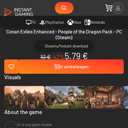
PC
PlayStation
Xbox
Nintendo
Conan Exiles Enhanced - People of the Dragon Pack - PC
(Steam)
Steam
Instant download
5.79 €
10 €
-42%
In winkelwagen
Visuals
About the game
Er is nog geen review
--