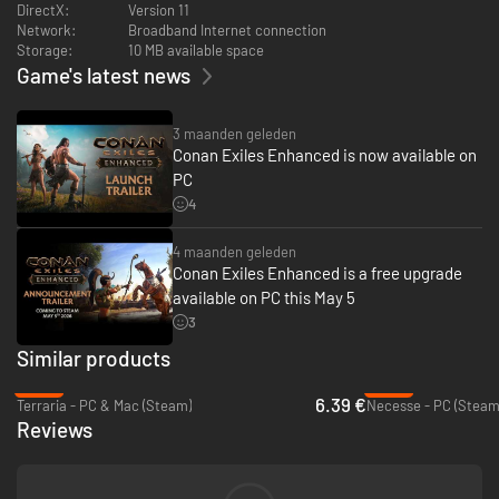
DirectX:
Version 11
visuele opties, maar geeft je qua kracht geen voordelen in de game.
Network:
Broadband Internet connection
Alle nieuwe voorwerpen hebben vergelijkbare eigenschappen als
Storage:
10 MB available space
bestaande voorwerpen.
Game's latest news
3 maanden geleden
Conan Exiles Enhanced is now available on
PC
4
4 maanden geleden
Conan Exiles Enhanced is a free upgrade
available on PC this May 5
3
Similar products
-34%
-56%
6.39 €
Terraria - PC & Mac (Steam)
Necesse - PC (Steam
Reviews