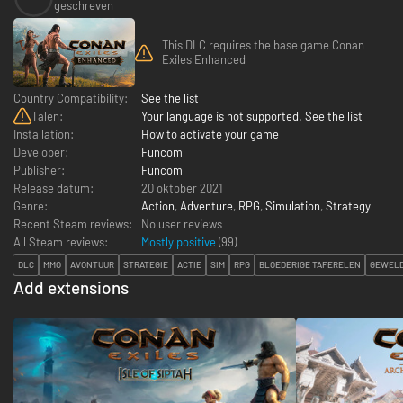
geschreven
This DLC requires the base game Conan
Exiles Enhanced
Country Compatibility:
See the list
Talen:
Your language is not supported. See the list
Installation:
How to activate your game
Developer:
Funcom
Publisher:
Funcom
Release datum:
20 oktober 2021
Genre:
Action
,
Adventure
,
RPG
,
Simulation
,
Strategy
Recent Steam reviews:
No user reviews
All Steam reviews:
Mostly positive
(
99
)
DLC
MMO
AVONTUUR
STRATEGIE
ACTIE
SIM
RPG
BLOEDERIGE TAFERELEN
GEWELD
Add extensions