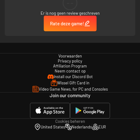
--
Er is nog geen review geschreven
Rate deze game!
Voorwaarden
Privacy policy
Affiliation Program
Neem contact op
Install our Discord Bot
Wissel Gift Card in
Video Game News, for PC and Consoles
Join our community
Cookies beheren
United States
Nederlands
EUR