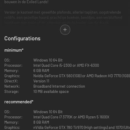
bouwen in de Exiled Lands!
Versier je kasteel met gewelfde plafonds, allerlei tapijten, oogstrelende
reliëfs, een gezellige haard, prachtige boeken, beeldjes, een verbluffend
beeld van een zwijn of de adembenemende banier van de draak.
People of the Dragon-pack bevat:
Configurations
48 nieuwe Nemediaanse bouwmaterialen, inclusief nieuwe opties.
minimum
*
Een uitgebreide, volledige set bouwmaterialen met dezelfde
statistieken als het huidige niveau drie.
OS:
Windows 10 64 Bit
15 nieuwe pantsers in drie sets, zoals het Nemediaanse-
Processor:
Intel Quad Core i5-2300 or AMD FX-6300
infanteriepantser.
Memory:
6 GB RAM
Lichte, normale en zware sets, met elk een legendarische versie
Graphics:
Nvidia GeForce GTX 560 (1GB) or AMD Radeon HD 7770 (1GB)
voor het einde van het spel.
DirectX:
Version 11
12 nieuwe Nemediaanse wapens, waaronder een schild.
Network:
Broadband Internet connection
Dezelfde kracht als ijzeren wapens, met van elk wapen een
Storage:
10 MB available space
legendarische versie voor het einde van het spel.
32 nieuwe placeables, zoals boeken, een vlag, een bed en een haard.
recommended
*
Bewerk ze op de nieuwe ambachtelijke, Nemediaanse werktafel.
3 nieuwe, Nemediaanse zadels.
OS:
Windows 10 64 Bit
Rust je paard uit met een licht, gemiddeld of zwaar zadel.
Processor:
Intel Quad Core i7 3770K or AMD Ryzen 5 1600X
Memory:
8 GB RAM
Alle nieuwe content uit het People of the Dragon-pack is exclusief
Graphics:
nVidia GeForce GTX 780 Ti/970 (High settings) and 1070 (Ul
verkrijgbaar in deze DLC. Het pack introduceert een hoop nieuwe