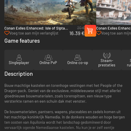
20 €
Conan Exiles Enhanced: Isle of Siptah
Conan Exiles Enhance
16.39 €
- PC (Steam)
Argos Pack - PC (St
Voeg toe aan mijn verlanglijst
Voeg toe aan mijn 
Game features
Steam-
Singleplayer
Online PvP
Online co-op
prestaties
ru
Description
Bouw machtige kastelen en torenhoge vestingen met het People of the
Dragon-pack. Geniet van de exclusieve, middeleeuwse stijl met allerlei
gloednieuwe bouwmaterialen, zoals torenspitsen, een nieuw type
versterkte ramen en een schuin dak met venster.
De bouwmaterialen, pantsers, wapens, placeables en zadels komen uit
het machtige koninkrijk Nemedia. In de donkere wouden en hoge bergen
ten oosten van Aquilonia wordt het landschap gedomineerd door
vervaarlijk ogende Nemediaanse kastelen. Nu kun je er zelf eentje