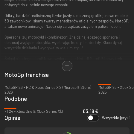
dołączyć do zupełnie nowego zespołu.
Odkryj bardziej realistyczną fizykę jazdy, ulepszoną grafikę, nowe modele
3D zawodników i skany twarzy menedżerów oficjalnych zespołów MotoGP,
a także nowe animacje. Naucz się zarządzać zużyciem paliwa i opon.
Spersonalizuj motocykl i kombinezon! Znajdź najlepszego sponsora i
dostosuj wygląd motocykla, wybierając kolory i materiały. Skoordynuj
wszystkie działania i wygrywaj w wielkim stylu!
Ścigaj się z legendami! Nowe wydarzenia z historii MotoGP i nowy tryb
rozgrywki czekają! Przeżyj to jeszcze raz.
Rzucaj wyzwania znajomym, twórz własne wydarzenia i zostań
MotoGp franchise
dyrektorem wyścigów w zupełnie nowym trybie dla wielu graczy
obsługiwanym na dedykowanych serwerach!
-30%
MotoGP 26 - PC & Xbox Series X|S (Microsoft Store)
MotoGP 25 - Xbox Ser
2026
2025
Podobne
-21%
63.18 €
F1 24 - Xbox One & Xbox Series X|S
Opinie
Wszystkie języki