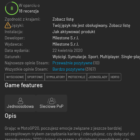
W oparciu o
8
18 recenzja
Zgodność z krajami:
Zobacz listę
Języki:
Twój język nie jest obsługiwany. Zobacz listę
Instalacja:
Jak aktywować produkt
Deweloper:
Milestone S.r.l.
Wydawca:
Milestone S.r.l.
Data wydania:
22 kwietnia 2020
Gatunek:
Wyścigi
,
Symulacje
,
Sport
,
Multiplayer
,
Single-pla
Najnowsze opinie Steam:
Przeważnie pozytywne
(10)
Wszystkie opinie Steam:
Bardzo pozytywne
(
3167
)
WYŚCIGOWE
SPORTOWE
SYMULATORY
MOTOCYKLE
JEDNOŚLADY
HDR10
Game features
Jednoosobowa
Sieciowe PvP
Opis
Grając w MotoGP20, poczujesz emocje związane z jeszcze bardziej
szczegółowym trybem zarządzania karierą i zdecydujesz, czy dołączyć do
zespołu sezonu 2020 i ścigać się razem z oficjalnymi zawodnikami, czy