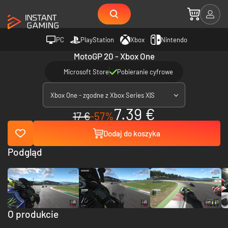
PC
PlayStation
Xbox
Nintendo
MotoGP 20 - Xbox One
Microsoft Store
Pobieranie cyfrowe
Xbox One - zgodne z Xbox Series X|S
7.39 €
17 €
-57%
Dodaj do koszyka
Podgląd
O produkcie