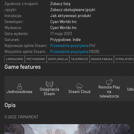
Zgodność z krajami:
Zobacz listę
Języki:
Zobacz obsługiwane języki
Instalacja:
Jak aktywować produkt
Deweloper:
Cyan Worlds Inc
Wydawca:
Cyan Worlds Inc
Data wydania:
17 maja 2023
Gatunek:
Przygodowe
,
Indie
Najnowsze opinie Steam:
Przeważnie pozytywne
(14)
Wszystkie opinie Steam:
Przeważnie pozytywne
(
1628
)
ŁAMIGŁÓWKI
PRZYGODOWE
EKSPLORACJA
TAJEMNICZE
BOGATA FABUŁA
SYMULATOR 
Game features
Remote Play
Osiągnięcia
Udo
Jednoosobowa
Steam Cloud
na
Steam
telewizorze
Opis
O GRZE FIRMAMENT