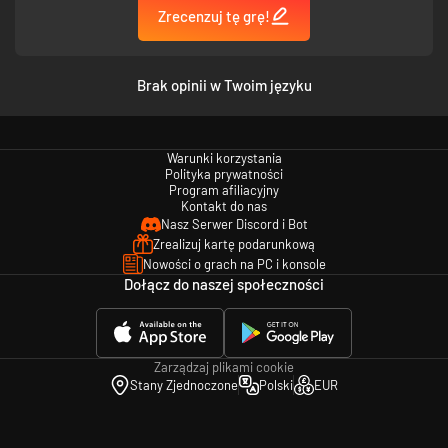
Zrecenzuj tę grę!
prawdziwej natury tego miejsca.
POZNAWAJ HISTORIĘ
Brak opinii w Twoim języku
Warunki korzystania
Polityka prywatności
Program afiliacyjny
Kontakt do nas
Nasz Serwer Discord i Bot
Zrealizuj kartę podarunkową
Nowości o grach na PC i konsole
Świata gry Firmament nie będziesz zwiedzać zupełnie w pojedynkę. Poza
Dołącz do naszej społeczności
Asystentem towarzyszyć będzie ci tajemnicza zjawa, która pragnie
podzielić się z tobą swoją własną historią. W trakcie podróży trafisz do
trzech krain z własnymi sekretami do odkrycia. W jakim celu powstały
owe krainy? Czy możesz zaufać podążającemu za tobą duchowi?
Zarządzaj plikami cookie
UJAWNIJ TAJEMNICĘ
Stany Zjednoczone
Polski
EUR