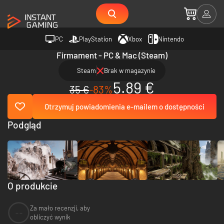
PC
PlayStation
Xbox
Nintendo
Firmament - PC & Mac (Steam)
Steam
Brak w magazynie
5.89 €
35 €
-83%
Otrzymuj powiadomienia e-mailem o dostępności
Podgląd
O produkcie
Za mało recenzji, aby
--
obliczyć wynik