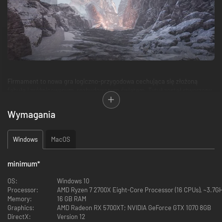
Firmament to nowa gra logiczno-przygodowa cechująca się złożoną
fabułą i zróżnicowanym, rozbudowanym światem. Tytuł został stworzony
przez legendarne studio odpowiedzialne za takie bestsellery jak Myst czy
Riven. Poznaj historię tego na pozór opuszczonego świata, ujawniając
Wymagania
tajemnice trzech niepowtarzalnych krain… i nie tylko!
ODKRYWAJ ŚWIAT
Windows
MacOS
minimum
*
OS:
Windows 10
Processor:
AMD Ryzen 7 2700X Eight-Core Processor (16 CPUs), ~3.7GHz
Memory:
16 GB RAM
Graphics:
AMD Radeon RX 5700XT; NVIDIA GeForce GTX 1070 8GB
DirectX:
Version 12