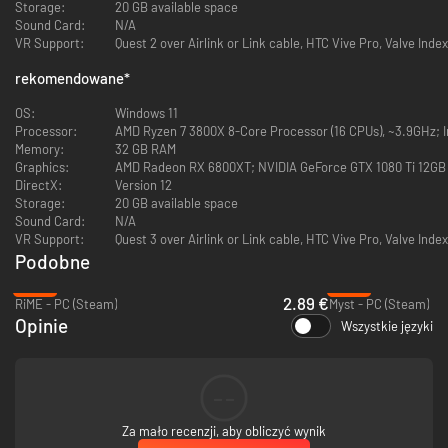
Storage:
20 GB available space
Sound Card:
N/A
VR Support:
Quest 2 over Airlink or Link cable, HTC Vive Pro, Valve Index
Wyjątkowa, steampunkowa estetyka gry zachęca do eksploracji nowych,
bogatych światów spod dłuta cenionego studia Cyan Worlds. Firmament
rekomendowane
*
to fantastyczna wizualna uczta pełna wspaniałych, zaskakujących
widoków. Tajemnicze krainy sprawiają wrażenie, jakby zostały stworzone
OS:
Windows 11
w jakimś większym celu… Celu, o którym musisz odkryć prawdę w trakcie
Processor:
AMD Ryzen 7 3800X 8-Core Processor (16 CPUs), ~3.9GHz; In
gry.
Memory:
32 GB RAM
Graphics:
AMD Radeon RX 6800XT; NVIDIA GeForce GTX 1080 Ti 12GB
ROZWIĄZUJ ŁAMIGŁÓWKI
DirectX:
Version 12
Storage:
20 GB available space
Sound Card:
N/A
VR Support:
Quest 3 over Airlink or Link cable, HTC Vive Pro, Valve Index
Podobne
-92%
-40%
2.89 €
RiME - PC (Steam)
Myst - PC (Steam)
Opinie
Wszystkie języki
--
Podczas eksploracji korzystać będziesz z urządzenia zwanego
„Asystentem”. To interfejs, za pomocą którego możesz wchodzić w
interakcje z różnymi innymi urządzeniami w świecie gry. Wykorzystując go
Za mało recenzji, aby obliczyć wynik
do rozwiązywania napotkanych zagadek, zbliżysz się do poznania