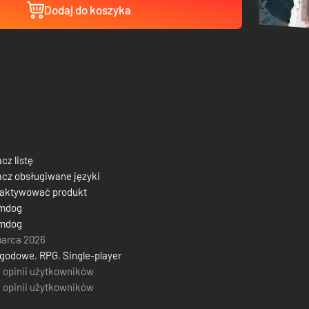
Dodaj do koszyka
cz listę
cz obsługiwane języki
 aktywować produkt
mdog
mdog
marca 2026
ygodowe
,
RPG
,
Single-player
 opinii użytkowników
 opinii użytkowników