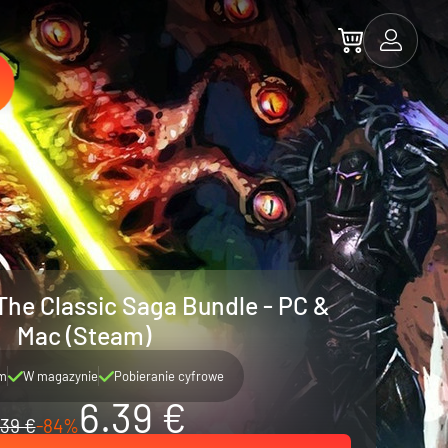
 The Classic Saga Bundle - PC &
Mac (Steam)
m
W magazynie
Pobieranie cyfrowe
6.39 €
39 €
-84%