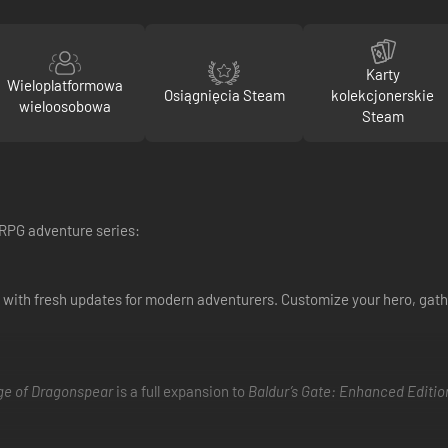
Karty
Wieloplatformowa
Osiągnięcia Steam
kolekcjonerskie
wieloosobowa
Steam
 RPG adventure series:
 with fresh updates for modern adventurers. Customize your hero, gather
ge of Dragonspear
is a full expansion to
Baldur’s Gate: Enhanced Editio