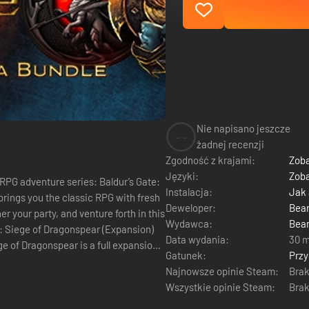
Nie napisano jeszcze
--
żadnej recenzji
Zgodność z krajami:
Zoba
Języki:
Zoba
ture series: Baldur’s Gate:
Instalacja:
Jak
rings you the classic RPG with fresh
Deweloper:
Bea
 your party, and venture forth in this
Wydawca:
Bea
Data wydania:
30 
e of Dragonspear is a full expansion
Gatunek:
Prz
Najnowsze opinie Steam:
Brak
Wszystkie opinie Steam:
Brak