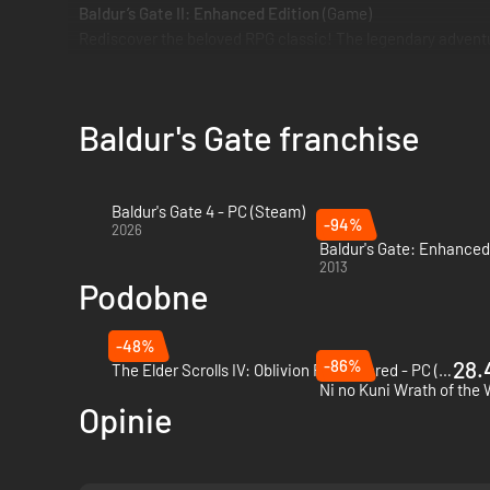
Baldur’s Gate II: Enhanced Edition
(Game)
Rediscover the beloved RPG classic! The legendary adventur
Baldur's Gate franchise
Baldur's Gate 4 - PC (Steam)
-94%
2026
2013
Podobne
-48%
-86%
28.
The Elder Scrolls IV: Oblivion Remastered - PC (Steam)
Opinie