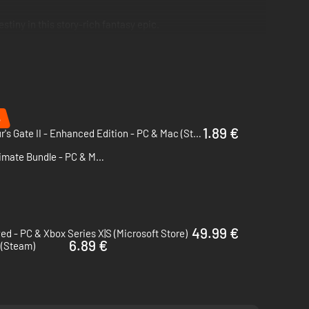
iny in this story-rich fantasy epic.
%
1.89 €
Baldur's Gate II - Enhanced Edition - PC & Mac (Steam)
Baldur's Gate: The Classic Saga Ultimate Bundle - PC & Mac (Steam)
49.99 €
d - PC & Xbox Series X|S (Microsoft Store)
6.89 €
 (Steam)