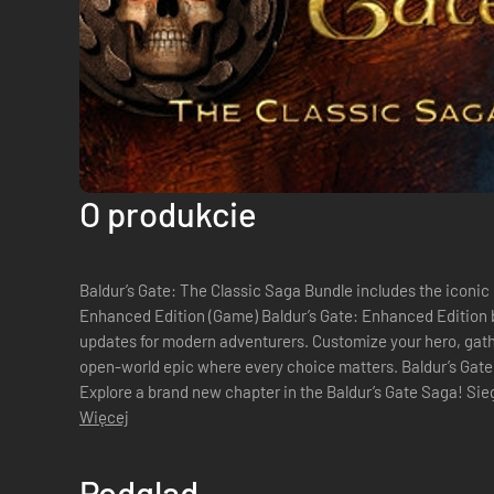
O produkcie
Baldur’s Gate: The Classic Saga Bundle includes the iconic RPG adven
Enhanced Edition (Game) Baldur’s Gate: Enhanced Edition b
updates for modern adventurers. Customize your hero, gather
open-world epic where every choice matters. Baldur’s Gate: Siege of Dragonspear (Expansion)
Explore a brand new chapter in the Baldur’s Gate Saga! Sieg
to Baldur’...
Więcej
Podgląd