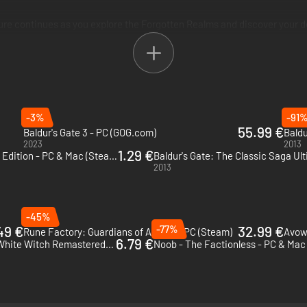
e continues as you explore the Forgotten Realms and discover your dest
-3%
-91
55.99 €
Baldur's Gate 3 - PC (GOG.com)
2023
2013
1.29 €
Baldur's Gate: Enhanced Edition - PC & Mac (Steam)
2013
-45%
49 €
-77%
32.99 €
Rune Factory: Guardians of Azuma - PC (Steam)
Avowe
6.79 €
Ni no Kuni Wrath of the White Witch Remastered - PC (Steam)
Noob - The Factionless - PC & Mac