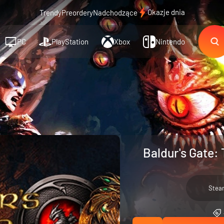
Okazje dnia
Trendy
Preordery
Nadchodzące
PC
PlayStation
Xbox
Nintendo
Baldur's Gate:
Stea