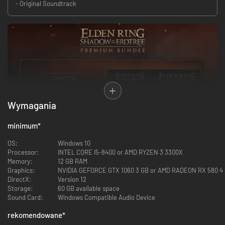
- Original Soundtrack
Wymagania
minimum
*
OS:
Windows 10
Processor:
INTEL CORE I5-8400 or AMD RYZEN 3 3300X
Memory:
12 GB RAM
Pakiet Premium zawiera następujące materiały:
Graphics:
NVIDIA GEFORCE GTX 1060 3 GB or AMD RADEON RX 580 4
• ELDEN RING – Dodatek „Shadow of the Erdtree”
DirectX:
Version 12
• ELDEN RING – Album z grafikami i ścieżka dźwiękowa „Shadow of the
Storage:
60 GB available space
Erdtree”
Sound Card:
Windows Compatible Audio Device
Additional Notes:
Zdobywca setek nagród, w tym The Game Awards Game of the Year i
rekomendowane
*
Golden Joystick Awards Ultimate Game of the Year, ELDEN RING to