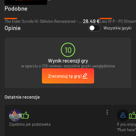
Podobne
-48%
-67%
28.49 €
The Elder Scrolls IV: Oblivion Remastered - PC (Steam)
Lies Of P - PC (Steam
Opinie
Wszystkie języki
10
Wynik recenzji gry
w oparciu o 319 reviews, wszystkie języki uwzględnione
Zrecenzuj tę grę!
Ostatnie recenzje
Zajebiste jak podstawka
If you enjo
"Must have"