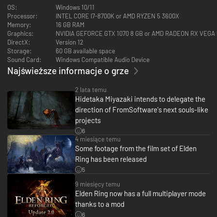
uznana epicka gra RPG osadzona w ogromnym świecie mrocznego
OS:
Windows 10/11
fantasy. Gracze wyruszą na epicką przygodę, w której mogą swobodnie
Processor:
INTEL CORE I7-8700K or AMD RYZEN 5 3600X
eksplorować świat i działać we własnym tempie.
Memory:
16 GB RAM
Graphics:
NVIDIA GEFORCE GTX 1070 8 GB or AMD RADEON RX VEGA 
Dodatek Shadow of the Erdtree wprowadza zupełnie nową opowieść,
DirectX:
Version 12
której akcja rozgrywa się w krainie cienia, pełnej tajemnic,
Storage:
60 GB available space
niebezpiecznych lochów, a także nowych wrogów, broni i wyposażenia.
Sound Card:
Windows Compatible Audio Device
Additional Notes:
Najświeższe informacje o grze
Odkrywaj nieznane ziemie, walcz z wymagającymi przeciwnikami i
napawaj się zwycięstwami. Daj się porwać ekscytującym interakcjom
między postaciami, gdzie przeplatają się intrygi i dramaty, tworząc
2 lata temu
wciągającą opowieść, której śledzenie przyniesie ci wielką satysfakcję.
Hidetaka Miyazaki intends to delegate the
direction of FromSoftware's next souls-like
* Zawartość „Shadow of the Erdtree” wymaga posiadania podstawowej
projects
wersji gry.
6
* Dostępne są też inne edycje. Należy uważać, by nie dokonać podwójnego
4 miesiące temu
zakupu.
Some footage from the film set of Elden
Ring has been released
5
9 miesięcy temu
Elden Ring now has a full multiplayer mode
thanks to a mod
6