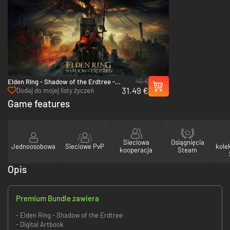
40 €
Elden Ring - Shadow of the Erdtree -
31.49 €
PC (Steam)
Dodaj do mojej listy życzeń
Game features
Sieciowa
Osiągnięcia
Jednoosobowa
Sieciowe PvP
kole
kooperacja
Steam
Opis
Premium Bundle zawiera
- Elden Ring - Shadow of the Erdtree
- Digital Artbook