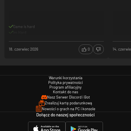
Game is hard
Im Hard
18. czerwiec 2026
0
14. czerwi
Warunki korzystania
Polityka prywatności
Program afiliacyjny
Kontakt do nas
Nasz Serwer Discord i Bot
Zrealizuj kartę podarunkową
Nowości o grach na PC i konsole
Dołącz do naszej społeczności