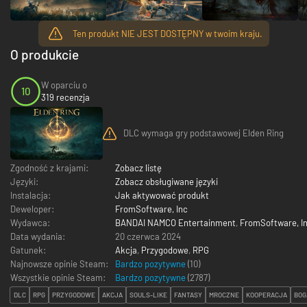
Ten produkt NIE JEST DOSTĘPNY w twoim kraju.
O produkcie
W oparciu o
10
319 recenzja
DLC wymaga gry podstawowej Elden Ring
Zgodność z krajami:
Zobacz listę
Języki:
Zobacz obsługiwane języki
Instalacja:
Jak aktywować produkt
Deweloper:
FromSoftware, Inc
Wydawca:
BANDAI NAMCO Entertainment
,
FromSoftware, I
Data wydania:
20 czerwca 2024
Gatunek:
Akcja
,
Przygodowe
,
RPG
Najnowsze opinie Steam:
Bardzo pozytywne
(10)
Wszystkie opinie Steam:
Bardzo pozytywne
(
2787
)
DLC
RPG
PRZYGODOWE
AKCJA
SOULS-LIKE
FANTASY
MROCZNE
KOOPERACJA
BOG