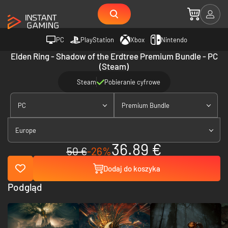
PC
PlayStation
Xbox
Nintendo
Elden Ring - Shadow of the Erdtree Premium Bundle - PC
(Steam)
Steam
Pobieranie cyfrowe
PC
Premium Bundle
Europe
36.89 €
50 €
-26%
Dodaj do koszyka
Podgląd