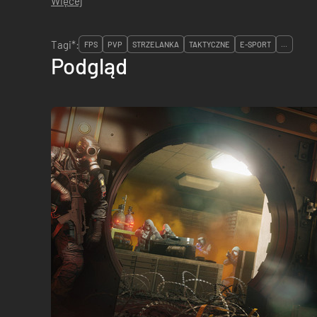
Więcej
Tagi*:
FPS
PVP
STRZELANKA
TAKTYCZNE
E-SPORT
...
Podgląd