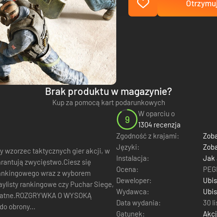
Otrzymuj
Brak produktu w magazynie?
Kup za pomocą kart podarunkowych
W oparciu o
9
1304 recenzja
Zgodność z krajami:
Zoba
Języki:
Zoba
 wzorzec taktycznych gier akcji, w
Instalacja:
Jak
rantują zwycięstwo.Ciesz się
Ocena:
PEGI
ankingowego wraz z wyborem
Deweloper:
Ubis
aylisty rankingowe czy Puchar Siege,
Wydawca:
Ubis
t płatne.ROZGRYWKA O WYSOKĄ
Data wydania:
30 l
o obrony...
Gatunek:
Akc