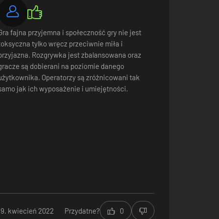
Gra fajna przyjemna i społeczność gry nie jest
toksyczna tylko wręcz przeciwnie miła i
przyjazna. Rozgrywka jest zbalansowana oraz
gracze są dobierani na poziomie danego
użytkownika. Operatorzy są zróżnicowani tak
samo jak ich wyposażenie i umiejętności.
 z najnowocześniejszej technologii, aby śledzić ruch
zapewni ci przewagę taktyczną.
aniu podstaw oraz nabywaniu umiejętności i pewności
19. kwiecień 2022
Przydatne?
0