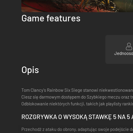
Game features
Jednoos
Opis
Tom Clancy's Rainbow Six Siege stanowi niekwestionowany
Ciesz się darmowym dostępem do Szybkiego meczu oraz t
Odblokowanie niektórych funkcji, takich jak playlisty ra
ROZGRYWKA O WYSOKĄ STAWKĘ 5 NA 5
Przechodź z ataku do obrony, adaptując swoje podejście d