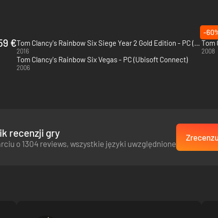
-60
59 €
Tom Clancy's Rainbow Six Siege Year 2 Gold Edition - PC (Ubisoft Connect)
2016
2008
Tom Clancy's Rainbow Six Vegas - PC (Ubisoft Connect)
2006
wywiadowcze na temat pozycji wroga oraz miejsc podłożenia bomb. K
ie nieoczywiste kierunki natarcia. Zaskakuj wroga, wykorzystując pio
lanuj swój szturm, zrealizuj plan i rozwiąż każdy problem.
k recenzji gry
Zrecenzuj
rciu o 1304 reviews, wszystkie języki uwzględnione