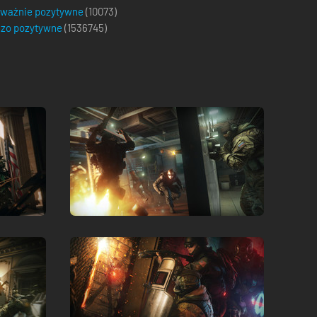
eważnie pozytywne
(10073)
dzo pozytywne
(
1536745
)