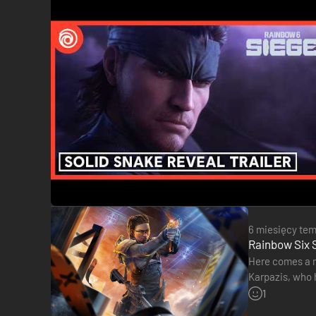
W obronie przekształcaj swoje otoczenie w ufortyfikowane 
narzędzi zwiadowczych, aby gromadzić dane wywiadowcze i
atakujących.
6 miesięcy te
Rainbow Six S
Here comes a m
Karpazis, who 
leaving Ubisoft
1