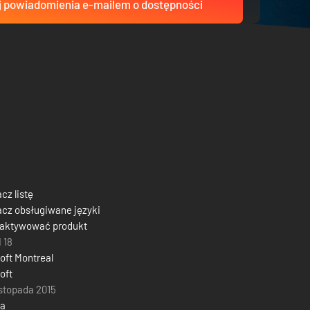
 powiadomienia e-mailem o dostępności
cz listę
cz obsługiwane języki
 aktywować produkt
 18
oft Montreal
oft
istopada 2015
ja