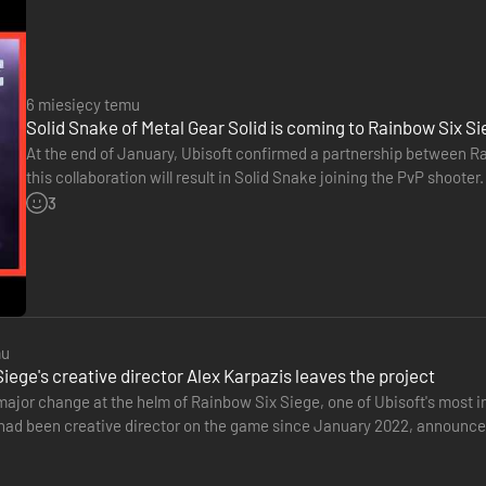
twierdze. Wzmacniaj ściany, ustawiaj barykady i rozmieszczaj pułapki
 przewidywać, skąd nadciągnie przeciwnik. Utrzymaj swoją pozycję, 
6 miesięcy temu
Solid Snake of Metal Gear Solid is coming to Rainbow Six S
At the end of January, Ubisoft confirmed a partnership between R
this collaboration will result in Solid Snake joining the PvP shoot
operator, making his debut on March 3, 2026, in Rainbow Six…
3
mu
iege's creative director Alex Karpazis leaves the project
ajor change at the helm of Rainbow Six Siege, one of Ubisoft's most 
had been creative director on the game since January 2022, announced 
, as he plans to…