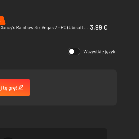
%
3.99 €
Tom Clancy's Rainbow Six Vegas 2 - PC (Ubisoft Connect)
oordynuj działania swojej drużyny, aby wyważać
Wszystkie języki
nowe obszary rozgrywki – atakuj z góry, z dołu albo
 tę grę!