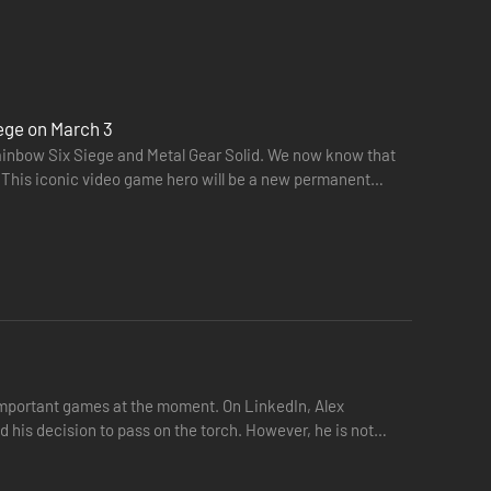
, aby kontrolować ruch nieprzyjaciela. Korzystaj z
dostosuj się do taktyki wroga i na każdym kroku ogrywaj
iege on March 3
ainbow Six Siege and Metal Gear Solid. We now know that
er. This iconic video game hero will be a new permanent
important games at the moment. On LinkedIn, Alex
his decision to pass on the torch. However, he is not