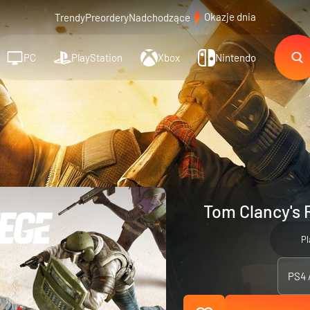
Okazje dnia
Trendy
Preordery
Nadchodzące
PC
PlayStation
Xbox
Nintendo
Tom Clancy's 
Pl
PS4 