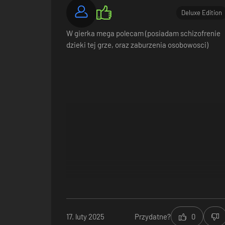
Deluxe Edition
W gierka mega polecam (posiadam schizofrenie
dzieki tej grze, oraz zaburzenia osobowosci)
Niszczenie to coś więcej niż chaos - to klucz do sukcesu. 
nieprzyjaciela, przebijać ściany w celu tworzenia nowyc
OD REKRUTA DO ELITY
Solidna wprowadzająca przygoda dla nowych graczy, któr
siebie przed przejściem do walki taktycznej.
17. luty 2025
Przydatne?
0