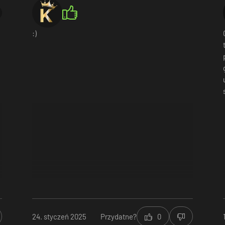
:)
Wykorzystuj otoczenie – zamieniaj ściany w okna możliwości. Korzystaj
h punktów obserwacyjnych i manipulować otoczeniem w sposób, który 
a obejmuje ścieżkę dla nowego poziomu uprawnień, aby pomóc w pozn
24. styczeń 2025
Przydatne?
0