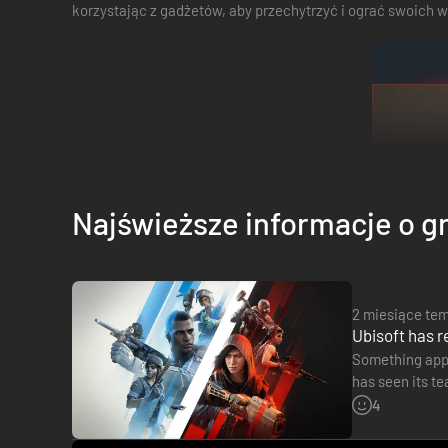
korzystając z gadżetów, aby przechytrzyć i ograć swoich 
Najświeższe informacje o g
2 miesiące te
Ubisoft has r
Something appe
has seen its te
total team) ha
4