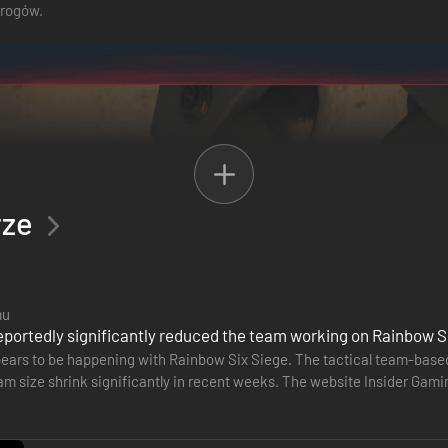
wrogów.
rze
mu
eportedly significantly reduced the team working on Rainbow S
ars to be happening with Rainbow Six Siege. The tactical team-based s
am size shrink significantly in recent weeks. The website Insider Gamin
ve been…