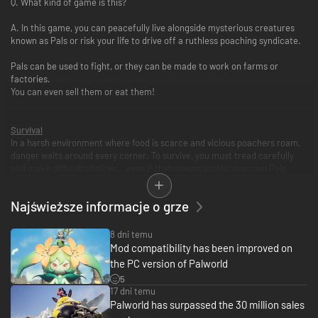
Q. What kind of game is this?
A. In this game, you can peacefully live alongside mysterious creatures
known as Pals or risk your life to drive off a ruthless poaching syndicate.
Pals can be used to fight, or they can be made to work on farms or
factories.
You can even sell them or eat them!
Survival
In a harsh environment where food is scarce and vicious poachers roam,
danger waits around every corner. To survive, you must tread carefully
and make difficult choices...even if that means eating your own Pals
when the time comes.
Najświeższe informacje o grze
8 dni temu
Mod compatibility has been improved on
the PC version of Palworld
5
17 dni temu
Palworld has surpassed the 30 million sales