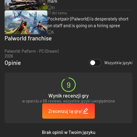
mark
11
17 dni temu
Pocketpair (Palworld) is desperately short
Mounts & Exploration
Pals can be mounted to traverse the land, sea and sky—allowing you to
on staff and is going on a hiring spree
traverse all kinds of environment as you explore the world.
5
Palworld franchise
Palworld: Palfarm - PC (Steam)
2026
Opinie
Wszystkie języki
9
Wynik recenzji gry
w oparciu o 68 reviews, wszystkie języki uwzględnione
Building Structures
Zrecenzuj tę grę!
Want to build a pyramid? Put an army of Pals on the job. Don't worry;
there are no labor laws for Pals.
Brak opinii w Twoim języku