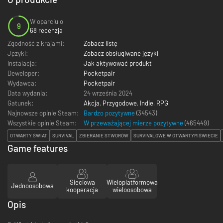
W oparciu o
9
68 recenzja
Zgodność z krajami:
Zobacz listę
Języki:
Zobacz obsługiwane języki
Instalacja:
Jak aktywować produkt
Deweloper:
Pocketpair
Wydawca:
Pocketpair
Data wydania:
24 września 2024
Gatunek:
Akcja
,
Przygodowe
,
Indie
,
RPG
Najnowsze opinie Steam:
Bardzo pozytywne
(34543)
Wszystkie opinie Steam:
W przeważającej mierze pozytywne
(
465449
)
OTWARTY ŚWIAT
SURVIVAL
ZBIERANIE STWORÓW
SURVIVALOWE W OTWARTYM ŚWIECIE
Game features
Sieciowa
Wieloplatformowa
Jednoosobowa
kooperacja
wieloosobowa
Opis