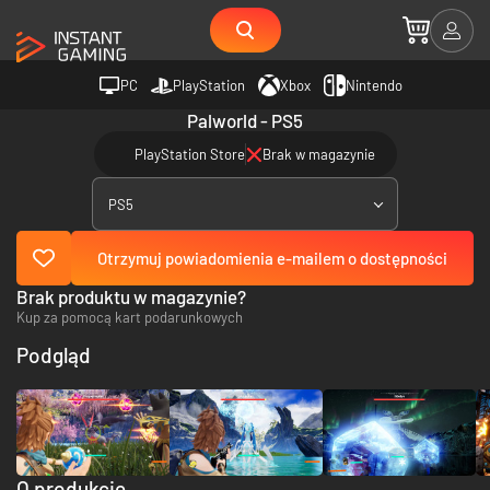
PC
PlayStation
Xbox
Nintendo
Palworld - PS5
PlayStation Store
Brak w magazynie
PS5
Otrzymuj powiadomienia e-mailem o dostępności
Brak produktu w magazynie?
Kup za pomocą kart podarunkowych
Podgląd
O produkcie