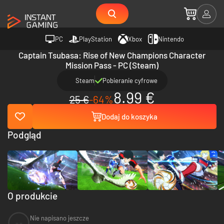
PC
PlayStation
Xbox
Nintendo
Captain Tsubasa: Rise of New Champions Character
Mission Pass - PC (Steam)
Steam
Pobieranie cyfrowe
8.99 €
25 €
-64%
Dodaj do koszyka
Podgląd
O produkcie
Nie napisano jeszcze
--