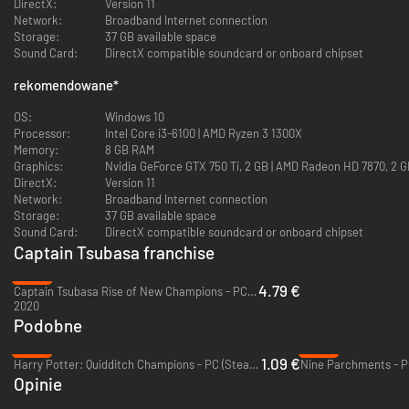
DirectX:
Version 11
Network:
Broadband Internet connection
Storage:
37 GB available space
Sound Card:
DirectX compatible soundcard or onboard chipset
rekomendowane
*
OS:
Windows 10
Processor:
Intel Core i3-6100 | AMD Ryzen 3 1300X
Memory:
8 GB RAM
Graphics:
Nvidia GeForce GTX 750 Ti, 2 GB | AMD Radeon HD 7870, 2 
DirectX:
Version 11
Network:
Broadband Internet connection
Storage:
37 GB available space
Sound Card:
DirectX compatible soundcard or onboard chipset
Captain Tsubasa franchise
-88%
4.79 €
Captain Tsubasa Rise of New Champions - PC (Steam)
2020
Podobne
-96%
-88%
1.09 €
Harry Potter: Quidditch Champions - PC (Steam)
Nine Parchments - P
Opinie