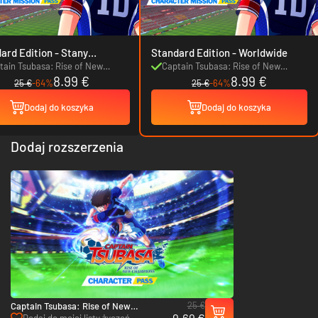
d Edition - Stany
Standard Edition - Worldwide
noczone
tain Tsubasa: Rise of New
Captain Tsubasa: Rise of New
8.99 €
8.99 €
mpions Character Mission Pass
Champions Character Mission Pass
25 €
-64%
25 €
-64%
Dodaj do koszyka
Dodaj do koszyka
Dodaj rozszerzenia
25 €
Captain Tsubasa: Rise of New
9.69 €
Champions Character Pass - PC
Dodaj do mojej listy życzeń