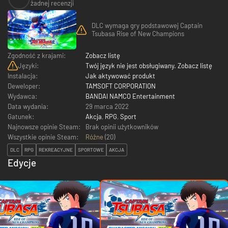
żadnej recenzji
DLC wymaga gry podstawowej Captain
Tsubasa Rise of New Champions
Zgodność z krajami:
Zobacz listę
Języki:
Twój język nie jest obsługiwany. Zobacz listę
Instalacja:
Jak aktywować produkt
Deweloper:
TAMSOFT CORPORATION
Wydawca:
BANDAI NAMCO Entertainment
Data wydania:
29 marca 2022
Gatunek:
Akcja
,
RPG
,
Sport
Najnowsze opinie Steam:
Brak opinii użytkowników
Wszystkie opinie Steam:
Różne
(
20
)
DLC
RPG
REKREACYJNE
SPORTOWE
AKCJA
Edycje