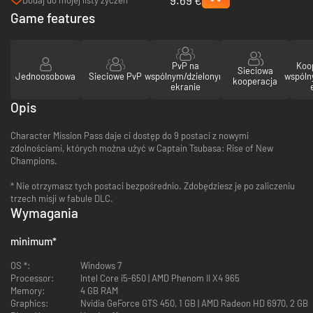
(Steam)
Game features
PvP na
Koo
Sieciowa
Jednoosobowa
Sieciowe PvP
wspólnym/dzielonym
wspóln
kooperacja
ekranie
Opis
Character Mission Pass daje ci dostęp do 9 postaci z nowymi
zdolnościami, których można użyć w Captain Tsubasa: Rise of New
Champions.
* Nie otrzymasz tych postaci bezpośrednio. Zdobędziesz je po zaliczeniu
trzech misji w fabule DLC.
Wymagania
minimum
*
OS *:
Windows 7
Processor:
Intel Core i5-650 | AMD Phenom II X4 965
Memory:
4 GB RAM
Graphics:
Nvidia GeForce GTS 450, 1 GB | AMD Radeon HD 6970, 2 GB