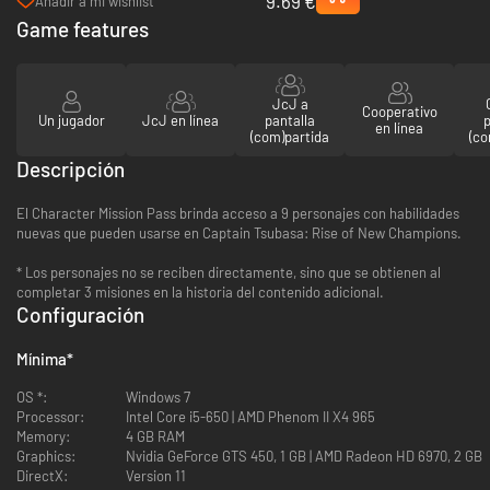
9.69 €
Champions Character Pass - PC
Añadir a mi wishlist
(Steam)
Game features
JcJ a
Cooperativo
Un jugador
JcJ en línea
pantalla
p
en línea
(com)partida
(co
Descripción
El Character Mission Pass brinda acceso a 9 personajes con habilidades
nuevas que pueden usarse en Captain Tsubasa: Rise of New Champions.
* Los personajes no se reciben directamente, sino que se obtienen al
completar 3 misiones en la historia del contenido adicional.
Configuración
Mínima
*
OS *:
Windows 7
Processor:
Intel Core i5-650 | AMD Phenom II X4 965
Memory:
4 GB RAM
Graphics:
Nvidia GeForce GTS 450, 1 GB | AMD Radeon HD 6970, 2 GB
DirectX:
Version 11