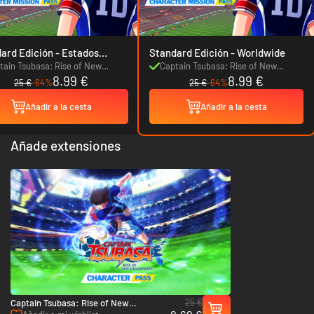
 Edición - Estados
Standard Edición - Worldwide
os
tain Tsubasa: Rise of New
Captain Tsubasa: Rise of New
8.99 €
8.99 €
mpions Character Mission Pass
Champions Character Mission Pass
25 €
-64%
25 €
-64%
Añadir a la cesta
Añadir a la cesta
Añade extensiones
25 €
Captain Tsubasa: Rise of New