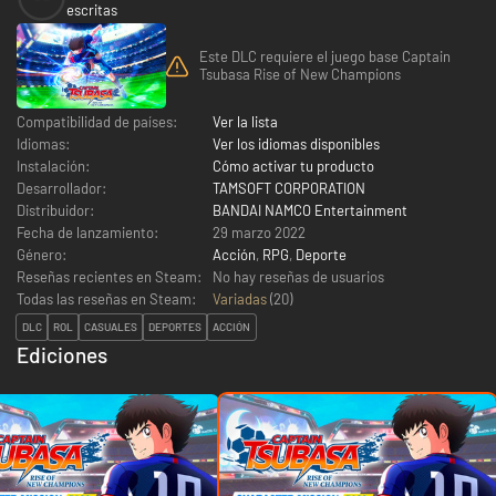
escritas
Este DLC requiere el juego base Captain
Tsubasa Rise of New Champions
Compatibilidad de países:
Ver la lista
Idiomas:
Ver los idiomas disponibles
Instalación:
Cómo activar tu producto
Desarrollador:
TAMSOFT CORPORATION
Distribuidor:
BANDAI NAMCO Entertainment
Fecha de lanzamiento:
29 marzo 2022
Género:
Acción
,
RPG
,
Deporte
Reseñas recientes en Steam:
No hay reseñas de usuarios
Todas las reseñas en Steam:
Variadas
(
20
)
DLC
ROL
CASUALES
DEPORTES
ACCIÓN
Ediciones