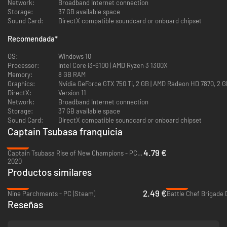
Network:
Broadband Internet connection
Storage:
37 GB available space
Sound Card:
DirectX compatible soundcard or onboard chipset
Recomendada
*
OS:
Windows 10
Processor:
Intel Core i3-6100 | AMD Ryzen 3 1300X
Memory:
8 GB RAM
Graphics:
Nvidia GeForce GTX 750 Ti, 2 GB | AMD Radeon HD 7870, 2 
DirectX:
Version 11
Network:
Broadband Internet connection
Storage:
37 GB available space
Sound Card:
DirectX compatible soundcard or onboard chipset
Captain Tsubasa franquicia
-88%
4.79 €
Captain Tsubasa Rise of New Champions - PC (Steam)
2020
Productos similares
-88%
-93%
2.49 €
Nine Parchments - PC (Steam)
Battle Chef Brigade 
Reseñas