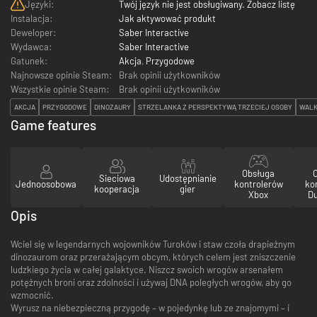
Języki:
Twój język nie jest obsługiwany. Zobacz listę
Instalacja:
Jak aktywować produkt
Deweloper:
Saber Interactive
Wydawca:
Saber Interactive
Gatunek:
Akcja
,
Przygodowe
Najnowsze opinie Steam:
Brak opinii użytkowników
Wszystkie opinie Steam:
Brak opinii użytkowników
AKCJA
PRZYGODOWE
DINOZAURY
STRZELANKA Z PERSPEKTYWĄ TRZECIEJ OSOBY
WAL
Game features
Obsługa
Sieciowa
Udostępnianie
Jednoosobowa
kontrolerów
ko
kooperacja
gier
Xbox
D
Opis
Wciel się w legendarnych wojowników Turoków i staw czoła drapieżnym
dinozaurom oraz przerażającym obcym, których celem jest zniszczenie
ludzkiego życia w całej galaktyce. Niszcz swoich wrogów arsenałem
potężnych broni oraz zdolności i używaj DNA poległych wrogów, aby go
wzmocnić.
Wyrusz na niebezpieczną przygodę – w pojedynkę lub ze znajomymi – i