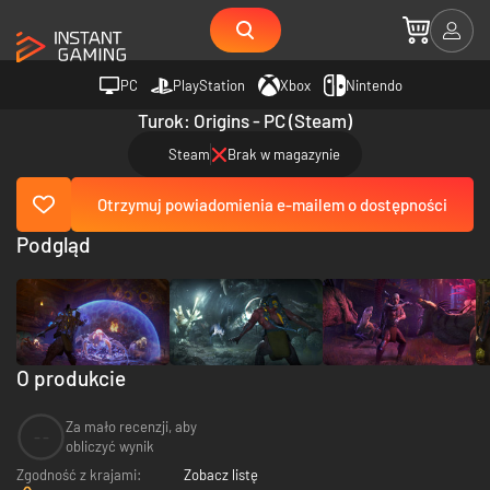
PC
PlayStation
Xbox
Nintendo
Turok: Origins - PC (Steam)
Steam
Brak w magazynie
Otrzymuj powiadomienia e-mailem o dostępności
Podgląd
O produkcie
Za mało recenzji, aby
--
obliczyć wynik
Zgodność z krajami:
Zobacz listę