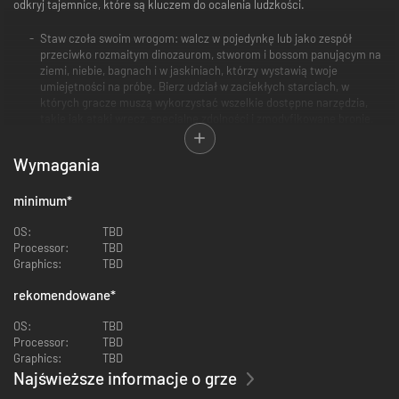
odkryj tajemnice, które są kluczem do ocalenia ludzkości.
Staw czoła swoim wrogom: walcz w pojedynkę lub jako zespół
przeciwko rozmaitym dinozaurom, stworom i bossom panującym na
ziemi, niebie, bagnach i w jaskiniach, którzy wystawią twoje
umiejętności na próbę. Bierz udział w zaciekłych starciach, w
których gracze muszą wykorzystać wszelkie dostępne narzędzia,
takie jak ataki wręcz, specjalne zdolności i zmodyfikowane bronie,
aby wyjść z nich zwycięsko.
Wymagania
minimum
*
OS:
TBD
Processor:
TBD
Graphics:
TBD
rekomendowane
*
OS:
TBD
Uwolnij moc swojego arsenału: odblokowuj i ulepszaj zaawansowane
Processor:
TBD
technologicznie uzbrojenie, aby siać zniszczenie na polu bitwy i
Graphics:
TBD
pokonywać wrogów. Do dyspozycji masz karabinki plazmowe,
Najświeższe informacje o grze
blastery, karabiny snajperskie, łuki, strzelby i nie tylko.