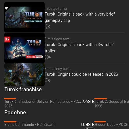
miesiąc temu
Turok: Origins is back with a very brief
gameplay clip
2
6 miesięcy temu
Turok: Origins is back with a Switch 2
trailer
4
Odblokuj moce DNA: pozyskuj DNA z poległych wrogów i ze
8 miesięcy temu
środowiska, aby odblokowywać potężne moce, za sprawą których
Turok: Origins could be released in 2026
będziesz ciągle ewoluować jako wojownik. Każda moc DNA nie tylko
zmienia twój wygląd, ale też zapewnia ci umiejętności i zdolności z
5
opcjami ulepszeń, które mogą odwrócić losy bitwy.
Turok franchise
-74%
-86%
7.49 €
Turok 3: Shadow of Oblivion Remastered - PC (Steam)
Turok 2: Seeds of Ev
2023
1998
Podobne
-90%
-77%
0.99 €
Bionic Commando - PC (Steam)
Hidden Deep - PC (S