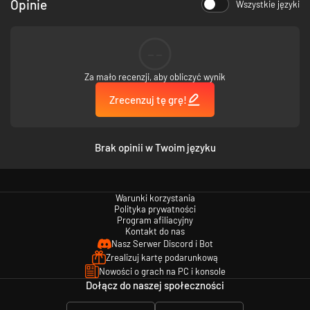
Opinie
Wszystkie języki
--
Zanurz się w epicką historię na Zaginionych Lądach: podczas misji
Turoka gracze będą przemierzać zapierające dech w piersiach, lecz
Za mało recenzji, aby obliczyć wynik
śmiertelnie niebezpieczne światy na różnych planetach. Od
starożytnych świątyń i kanionów na pustkowiach po gęste dżungle –
Zrecenzuj tę grę!
w każdej lokacji kryje się kolejny element niezapomnianej historii
pełnej zwrotów akcji.
Brak opinii w Twoim języku
Warunki korzystania
Polityka prywatności
Program afiliacyjny
Kontakt do nas
Nasz Serwer Discord i Bot
Zrealizuj kartę podarunkową
Nowości o grach na PC i konsole
Dołącz do naszej społeczności