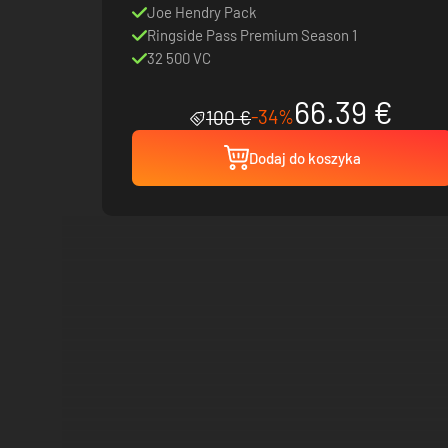
Joe Hendry Pack
Ringside Pass Premium Season 1
32 500 VC
66.39 €
-34%
100 €
Dodaj do koszyka