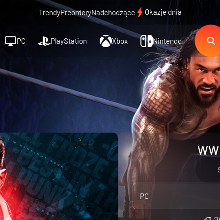
Okazje dnia
Trendy
Preordery
Nadchodzące
PC
PlayStation
Xbox
Nintendo
WWE
PC