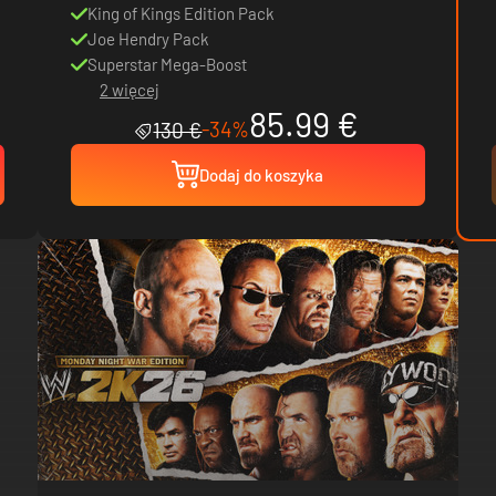
King of Kings Edition Pack
Joe Hendry Pack
Superstar Mega-Boost
2 więcej
85.99 €
-34%
130 €
Dodaj do koszyka