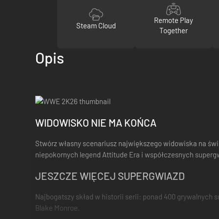
Remote Play
Steam Cloud
Together
Opis
WIDOWISKO NIE MA KOŃCA
Stwórz własny scenariusz największego widowiska na świe
niepokornych legend Attitude Era i współczesnych superg
JESZCZE WIĘCEJ SUPERGWIAZD
Najbogatszy skład w historii serii: ponad 400 grywalnych s
Blake Monroe.