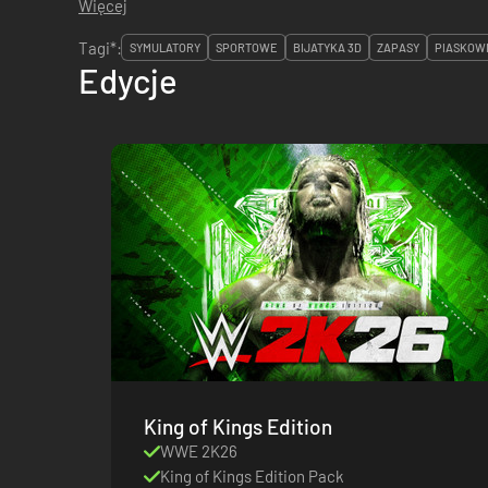
Więcej
Tagi*:
SYMULATORY
SPORTOWE
BIJATYKA 3D
ZAPASY
PIASKOW
Edycje
King of Kings Edition
WWE 2K26
King of Kings Edition Pack