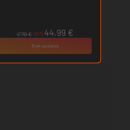
44.99 €
-36%
70 €
Brak na stanie