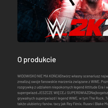
O produkcie
WIDOWISKO NIE MA KOŃCAStwórz własny scenariusz najwi
zrealizuj swoje fanowskie marzenia związane z WWE. Poz
rozgrywkę z udziałem niepokornych legend Attitude Era i
supergwiazd.JESZCZE WIĘCEJ SUPERGWIAZDNajbogatszy sk
grywalnych supergwiazd i legend WWE, w tym The Rock, Tri
także ulubieńcy fanów, tacy jak Rey Fénix, Rusev i Blake 