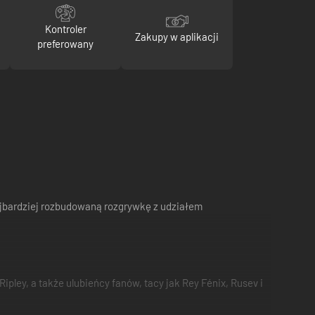
Kontroler
Zakupy w aplikacji
preferowany
ajbardziej rozbudowaną rozgrywkę z udziałem
pley, a także ulubieńcy fanów, tacy jak Rey Fénix, Rusev i