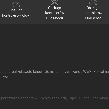
Obsługa
Obsługa
Obsługa
kontrolerów
kontrolerów
kontrolerów Xbox
DualShock
DualSense
cie i zrealizuj swoje fanowskie marzenia związane z WWE. Poznaj n
wiazd.
upergwiazd i legend WWE, w tym The Rock, Triple H, John Cena, Rhea Ri