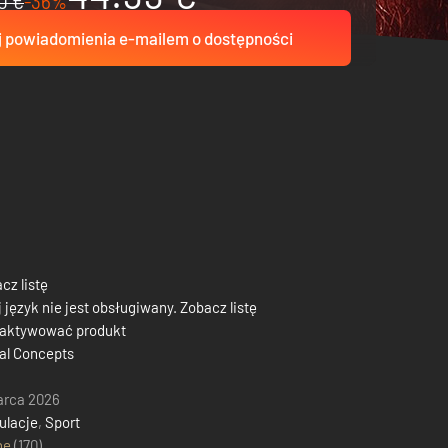
0 €
-36%
 powiadomienia e-mailem o dostępności
cz listę
 język nie jest obsługiwany. Zobacz listę
 aktywować produkt
al Concepts
arca 2026
ulacje
,
Sport
ne
(170)