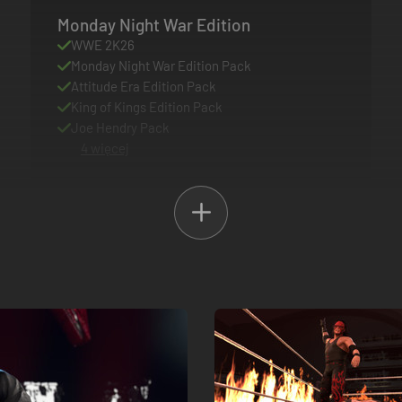
Monday Night War Edition
WWE 2K26
Monday Night War Edition Pack
Attitude Era Edition Pack
King of Kings Edition Pack
Joe Hendry Pack
4 więcej