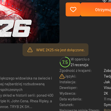
7
Otrzymuj
WWE 2K25 nie jest dołączone.
W oparciu o
7.5
21 recenzja
Zgodność z krajami:
Zoba
Języki:
Twój
ększego widowiska na świecie i
Instalacja:
Jak
naj najbardziej rozbudowaną
Deweloper:
Visu
 współczesnych
Wydawca:
2K
ład w historii serii: ponad 400
Data wydania:
11 m
ple H, John Cena, Rhea Ripley, a
Gatunek:
Sym
Monroe. TRYB 2K SH...
Najnowsze opinie Steam:
Róż