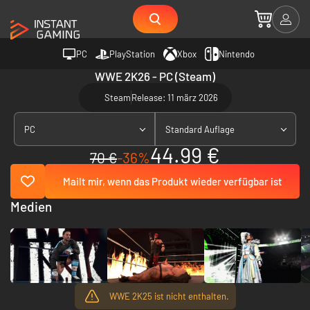
PC
PlayStation
Xbox
Nintendo
WWE 2K26 - PC (Steam)
Steam
Release: 11 märz 2026
PC
Standard Auflage
44.99 €
70 €
-36%
Mailt mir, wenn das Produkt wieder verfügbar ist
Medien
WWE 2K25 ist nicht enthalten.