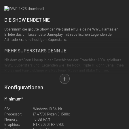
DIE SHOW ENDET NIE
Übernimm die größte Show der Welt und erfülle deine WWE-Fantasien.
Erlebe das umfassendste Gameplay mit rebellischen Legenden der
Attitude Era und heutigen Superstars.
MEHR SUPERSTARS DENN JE
Mit dem größten Lineup in der Geschichte der Franchise: 400+ spielbare
WWE-Superstars und -Legenden wie The Rock, Triple H, John Cena, Rhea
Ripley und Fan-Lieblinge wie Rey Fénix, Rusev und Blake Monroe.
2K SHOWCASE
Konfigurationen
Schreibe die Wrestling-Geschichte neu und erlebe CM Punks größte
Rivalitäten nochmal in einer Welt, in der die Stimme der Stimmenlosen
Minimum
*
nie verstummt ist, inklusive fantastischer historischer Szenarien. Punks
Aufstieg, Rebellion und Rückkehr machen dieses Showcase zum bisher
OS:
Windows 10 64-bit
persönlichsten.
Processor:
i7-4770 | Ryzen 5 1500x
Memory:
16 GB RAM
NEUE MATCHTYPEN UND MEHR
Graphics:
RTX 2060 | RX 5700