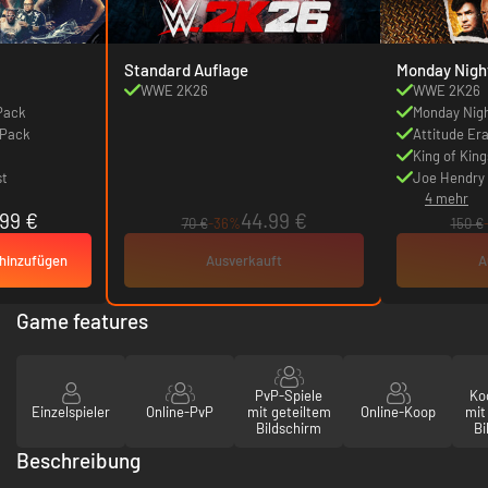
Standard Auflage
Monday Night
WWE 2K26
WWE 2K26
 Pack
Monday Nigh
 Pack
Attitude Er
King of King
st
Joe Hendry
4 mehr
99 €
44.99 €
70 €
-36%
150 €
hinzufügen
Ausverkauft
A
Game features
PvP-Spiele
Ko
Einzelspieler
Online-PvP
mit geteiltem
Online-Koop
mit
Bildschirm
Bi
Beschreibung