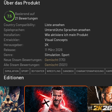
Über das Produkt
Basierend auf
7.5
21 Bewertungen
Country Compatibility:
Liste ansehen
Spielsprachen:
Unterstützte Sprachen ansehen
Installation:
Wie aktiviere ich mein Produkt
Entwickler:
Visual Concepts
Herausgeber:
2K
Release:
11 März 2026
Genre:
Simulation
,
Sport
Neue Steam Bewertungen:
Gemischt
(170)
Alle Steam Bewertungen:
Gemischt
(
3021
)
SIMULATION
SPORT
3D FIGHTER
WRESTLING
SANDBOX
CHARAKTERANPASSUNG
KAM
Editionen