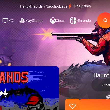
Okazje dnia
Trendy
Preordery
Nadchodzące
PC
PlayStation
Xbox
Nintendo
Haunt
Stea