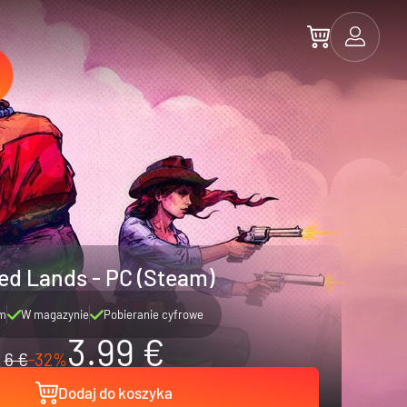
ed Lands - PC (Steam)
m
W magazynie
Pobieranie cyfrowe
3.99 €
6 €
-32%
Dodaj do koszyka