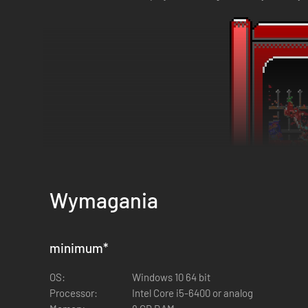
Wymagania
minimum
*
Główny cechy
OS:
Windows 10 64 bit
Wyjątkowi bohaterowie:
Wybierz jedną z sześciu post
Processor:
Intel Core i5-6400 or analog
ma własne zdolności i styl gry.