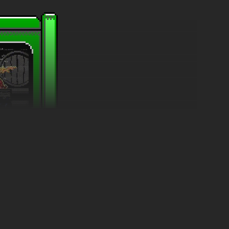
dległości, a inne są doskonałe w walce wręcz. Każda postać