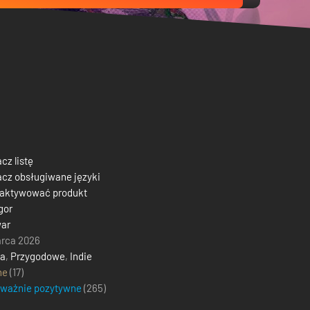
cz listę
cz obsługiwane języki
 aktywować produkt
gor
war
rca 2026
ja
,
Przygodowe
,
Indie
ne
(17)
eważnie pozytywne
(
265
)