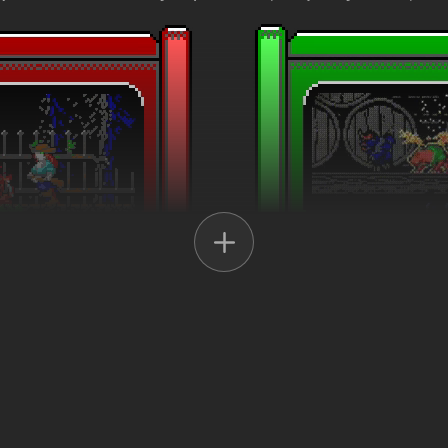
aci do zagrania. Niektóre preferują niszczyć potwory z bezpiecznej o