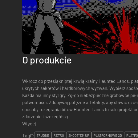
O produkcie
Wkrocz do przesiąkniętej krwią krainy Haunted Lands, plat
ukrytych sekretów i hardkorowych wyzwań. Wybierz spośr
Każda ma inny styl gry. Zgłęb niebezpieczne grobowce pe
potworności. Zdobywaj potężne artefakty, aby stawić czo
sposoby rozegrania bitew.Haunted Lands to solo projekt o
zdarzenie i szczegół są ...
Więcej
Tagi*:
TRUDNE
RETRO
SHOOT 'EM UP
PLATFORMOWE 2D
PLATF