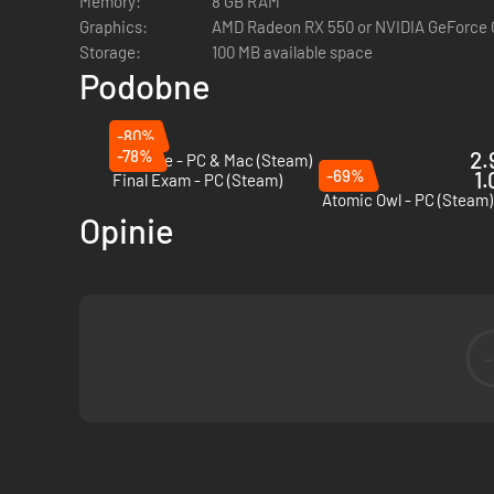
Memory:
8 GB RAM
Niebezpieczne lokacje:
Zbadaj ruiny starych krypt i 
Graphics:
AMD Radeon RX 550 or NVIDIA GeForce
wymagających bossów.
Storage:
100 MB available space
Potężne artefakty:
Zdobywaj artefakty, aby ulepszyć
Podobne
całkowicie zmienić umiejętności twojej postaci.
Hardkorowe wyzwania:
Znajdź każdy sekret ukryty w 
-80%
powrócisz bez szwanku?
-78%
2.
Broforce - PC & Mac (Steam)
-69%
1.
Final Exam - PC (Steam)
Atomic Owl - PC (Steam)
Opinie