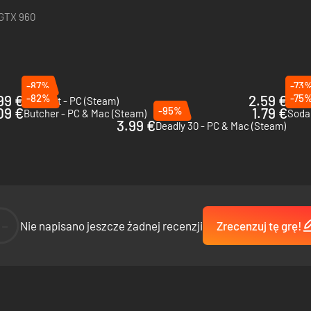
grobowców wypełnione złymi duchami i potworami z innych światów. Prze
 GTX 960
 swoje umiejętności i zdobyć nowe sposoby na stawienie czoła okro
krainie Haunted Lands, wykonaj wszystkie zadania i zostaw za sobą tyl
-87%
-73
99 €
-82%
2.59 €
-75
Akimbot - PC (Steam)
Guns,
09 €
-95%
1.79 €
Butcher - PC & Mac (Steam)
Soda 
3.99 €
Deadly 30 - PC & Mac (Steam)
--
Nie napisano jeszcze żadnej recenzji
Zrecenzuj tę grę!