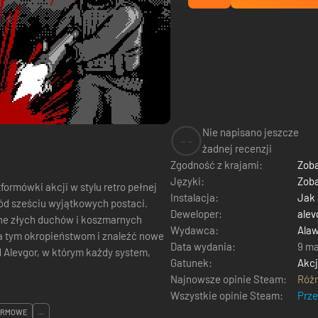
Nie napisano jeszcze
--
żadnej recenzji
Zgodność z krajami:
Zoba
Języki:
Zoba
formówki akcji w stylu retro pełnej
Instalacja:
Jak
ód sześciu wyjątkowych postaci.
Deweloper:
alev
łne złych duchów i koszmarnych
Wydawca:
Ala
ła tym okropieństwom i znaleźć nowe
Data wydania:
9 ma
d Alevgor, w którym każdy system,
Gatunek:
Akc
Najnowsze opinie Steam:
Róż
Wszystkie opinie Steam:
Prz
ORMOWE
...