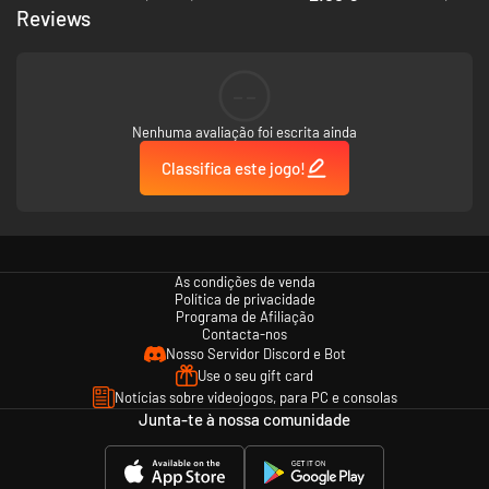
caminho entre hordas de inimigos, suas versões de elite e chefões
Reviews
desafiadores.
Artefatos poderosos:
Obtenha artefatos para melhorar suas
habilidades, possibilitando novas maneiras de confrontar os
horrores dos cemitérios. Os itens mais poderosos podem até mudar
--
totalmente as habilidades dos personagens.
Desafios hardcore:
Descubra todos os segredos escondidos em
Nenhuma avaliação foi escrita ainda
Haunted Lands, conclua todos os objetivos e não deixe nada para
trás além de cadáveres. Você tem coragem para descer no abismo
Classifica este jogo!
do inferno e tentar voltar com vida?
As condições de venda
Política de privacidade
Programa de Afiliação
Contacta-nos
Nosso Servidor Discord e Bot
Use o seu gift card
Notícias sobre videojogos, para PC e consolas
Junta-te à nossa comunidade