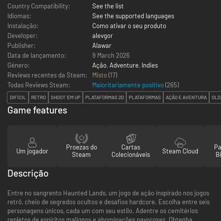
Country Compatibility:
See the list
Idiomas:
See the supported languages
Instalação:
Como ativar o seu produto
Developer:
alevgor
Publisher:
Alawar
Data de lançamento:
9 March 2026
Género:
Ação
,
Adventure
,
Indies
Reviews recentes da Steam:
Misto
(17)
Todas Reviews Steam:
Maioritariamente positivo
(
265
)
DIFÍCIL
RETRO
SHOOT 'EM UP
PLATAFORMAS 2D
PLATAFORMAS
AÇÃO E AVENTURA
OLD
Game features
Proezas do
Cartas
Pa
Um jogador
Steam Cloud
Steam
Colecionáveis
Bi
Descrição
Entre no sangrento Haunted Lands, um jogo de ação inspirado nos jogos
retrô, cheio de segredos ocultos e desafios hardcore. Escolha entre seis
personagens únicos, cada um com seu estilo. Adentre os cemitérios
repletos de espíritos malignos e abominações pavorosas. Obtenha