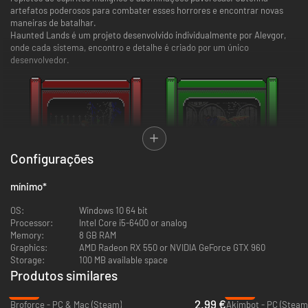
artefatos poderosos para combater esses horrores e encontrar novas
maneiras de batalhar.
Haunted Lands é um projeto desenvolvido individualmente por Alevgor,
onde cada sistema, encontro e detalhe é criado por um único
desenvolvedor.
Configurações
mínimo
*
OS:
Windows 10 64 bit
Características Principais
Processor:
Intel Core i5-6400 or analog
Memory:
8 GB RAM
Heróis únicos:
Escolha entre seis personagens jogáveis. Alguns
Graphics:
AMD Radeon RX 550 or NVIDIA GeForce GTX 960
preferem destruir monstros de uma distância segura, enquanto
Storage:
100 MB available space
outros se destacam no combate corpo a corpo. Cada um tem seu
Produtos similares
estilo e habilidades próprias.
Locais perigosos:
Explore as ruínas de criptas antigas e tumbas
-80%
-86%
cheias de espíritos malignos e monstros de outro mundo. Abra
2.99 €
Broforce - PC & Mac (Steam)
Akimbot - PC (Steam