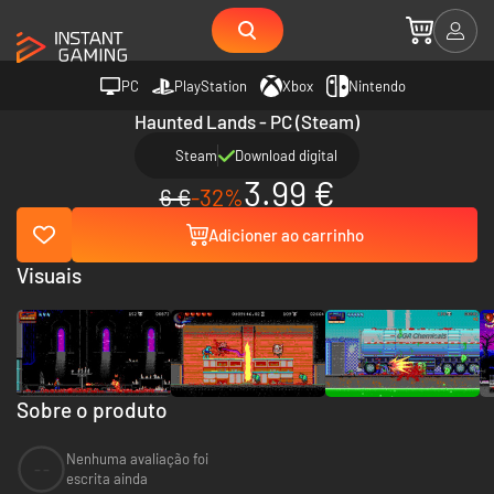
PC
PlayStation
Xbox
Nintendo
Haunted Lands - PC (Steam)
Steam
Download digital
3.99 €
6 €
-32%
Adicioner ao carrinho
Visuais
Sobre o produto
Nenhuma avaliação foi
--
escrita ainda