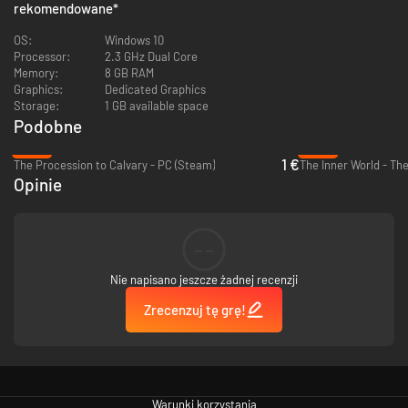
rekomendowane
*
OS:
Windows 10
Processor:
2.3 GHz Dual Core
Memory:
8 GB RAM
Graphics:
Dedicated Graphics
Storage:
1 GB available space
Podobne
-89%
-94%
1 €
The Procession to Calvary - PC (Steam)
Opinie
--
Nie napisano jeszcze żadnej recenzji
Zrecenzuj tę grę!
Warunki korzystania