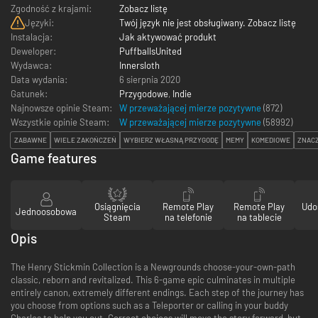
Zgodność z krajami:
Zobacz listę
Języki:
Twój język nie jest obsługiwany. Zobacz listę
Instalacja:
Jak aktywować produkt
Deweloper:
PuffballsUnited
Wydawca:
Innersloth
Data wydania:
6 sierpnia 2020
Gatunek:
Przygodowe
,
Indie
Najnowsze opinie Steam:
W przeważającej mierze pozytywne
(872)
Wszystkie opinie Steam:
W przeważającej mierze pozytywne
(
58992
)
ZABAWNE
WIELE ZAKOŃCZEŃ
WYBIERZ WŁASNĄ PRZYGODĘ
MEMY
KOMEDIOWE
ZNAC
Game features
Osiągnięcia
Remote Play
Remote Play
Udo
Jednoosobowa
Steam
na telefonie
na tablecie
Opis
The Henry Stickmin Collection is a Newgrounds choose-your-own-path
classic, reborn and revitalized. This 6-game epic culminates in multiple
entirely canon, extremely different endings. Each step of the journey has
you choose from options such as a Teleporter or calling in your buddy
Charles to help you out. Correct choices will move the story forward, but