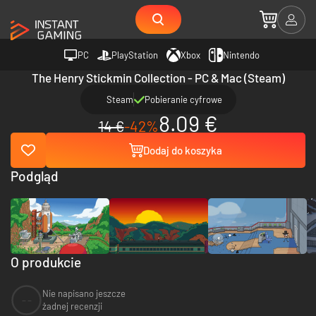
PC
PlayStation
Xbox
Nintendo
The Henry Stickmin Collection - PC & Mac (Steam)
Steam
Pobieranie cyfrowe
8.09 €
14 €
-42%
Dodaj do koszyka
Podgląd
O produkcie
Nie napisano jeszcze
--
żadnej recenzji