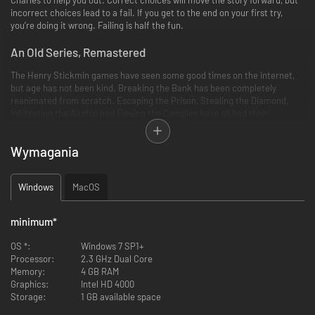
incorrect choices lead to a fail. If you get to the end on your first try,
you’re doing it wrong. Failing is half the fun.
An Old Series, Remastered
The Henry Stickmin games have seen some good times on the internet,
but age has not been kind. Breaking the Bank has been completely
reanimated from scratch. Escaping the Prison, Stealing the Diamond,
Infiltrating the Airship and Fleeing the Complex have all had their
backgrounds and sound effects redone!
Wymagania
A Grand Finale
Windows
MacOS
A final game, Completing the Mission, is is featured in this collection. It's
brand new, never before seen online! Cap off the series with a game 3x
minimum
*
bigger than any of the previous games in the series.
OS *:
Windows 7 SP1+
Processor:
2.3 GHz Dual Core
Memory:
4 GB RAM
Graphics:
Intel HD 4000
Storage:
1 GB available space